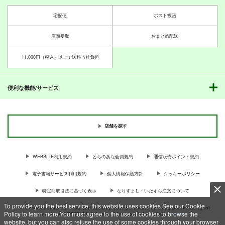
宅配便
ポスト投函
店頭受取
おまとめ配送
11,000円（税込）以上で送料当社負担
便利な機能/サービス
店舗を探す
WEBSITE利用規約
とらのあな会員規約
通信販売ポイント規約
電子書籍サービス利用規約
個人情報保護方針
クッキーポリシー
特定商取引法に基づく表示
なりすまし・いたずら注文について
To provide you the best service, this website uses cookies.See our Cookie
For Overseas customer, now you can ship your purchases by using purchases agent
Policy to learn more.You must agree to the use of cookies to browse the
services “AOCS”! Click {more…} for more information …
more
website, but you can also refuse the use of some cookies through your browser