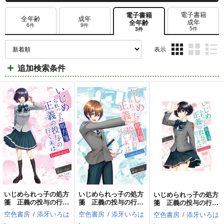
電子書籍
電子書籍
全年齢
成年
成年
全年齢
6件
9件
5件
3件
表示
3カ
2カ
1カ
追加検索条件
ラ
ラ
ラ
ム
ム
ム
表
表
表
示
示
示
いじめられっ子の処方
いじめられっ子の処方
いじめられっ子の処方
箋 正義の投与の行く
箋 正義の投与の行く
箋 正義の投与の行く
末は Comicalize3
末は Comicalize2
末は Comicalize1
空色書房
/
添牙いろは
空色書房
/
添牙いろは
空色書房
/
添牙いろは