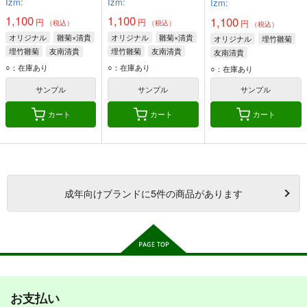
Izm:
Izm:
Izm:
1,100
1,100
1,100
円
円
円
（税込）
（税込）
（税込）
オリジナル
雛菊×清貴
オリジナル
雛菊×清貴
オリジナル
埋竹雛菊
埋竹雛菊
友南清貴
埋竹雛菊
友南清貴
友南清貴
○：在庫あり
○：在庫あり
○：在庫あり
サンプル
サンプル
サンプル
カート
カート
カート
成年
向けブランドに
5
件の商品があります
お支払い