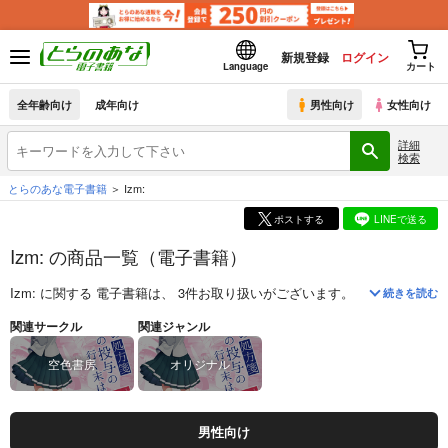
新規登録
ログイン
Language
カート
全年齢向け
成年向け
男性向け
女性向け
詳細
検索
とらのあな電子書籍
Izm:
ポストする
LINEで送る
Izm: の商品一覧（電子書籍）
Izm:
に関する
電子書籍
は、
3
件お取り扱いがございます。
「
いじめられっ子
続きを読む
関連サークル
関連ジャンル
空色書房
オリジナル
男性向け