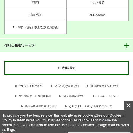
宅配便
ポスト投函
店頭受取
おまとめ配送
11,000円（税込）以上で送料当社負担
便利な機能/サービス
店舗を探す
WEBSITE利用規約
とらのあな会員規約
通信販売ポイント規約
電子書籍サービス利用規約
個人情報保護方針
クッキーポリシー
特定商取引法に基づく表示
なりすまし・いたずら注文について
To provide you the best service, this website uses cookies.See our Cookie
For Overseas customer, now you can ship your purchases by using purchases agent
Policy to learn more.You must agree to the use of cookies to browse the
services “AOCS”! Click {more…} for more information …
more
website, but you can also refuse the use of some cookies through your browser
settings.