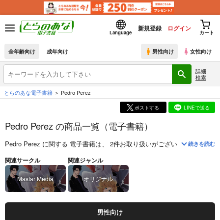
新規登録
ログイン
Language
カート
全年齢向け
成年向け
男性向け
女性向け
詳細
検索
とらのあな電子書籍
Pedro Perez
ポストする
LINEで送る
Pedro Perez の商品一覧（電子書籍）
Pedro Perez
に関する
電子書籍
は、
2
件お取り扱いがございます。
「
Demo
続きを読む
関連サークル
関連ジャンル
Mastar Media
オリジナル
男性向け