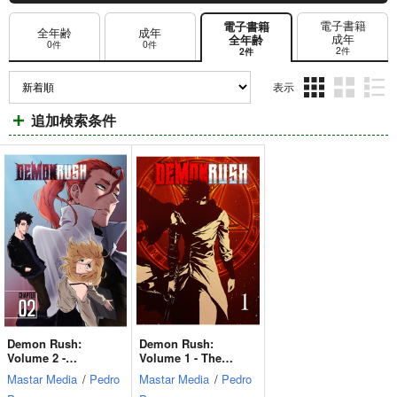
電子書籍
電子書籍
全年齢
成年
成年
全年齢
0件
0件
2件
2件
表示
3カ
2カ
1カ
追加検索条件
ラ
ラ
ラ
ム
ム
ム
表
表
表
示
示
示
Demon Rush:
Demon Rush:
Volume 2 -
Volume 1 - The
Doomsday【English
Destroyer【English
Mastar Media
/
Pedro
Mastar Media
/
Pedro
】
】