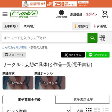
新規登録
ログイン
Language
カート
全年齢向け
成年向け
男性向け
女性向け
詳細
検索
とらのあな電子書籍
妄想の具体化
入荷アラート
ポストする
LINEで送る
サークル：妄想の具体化 作品一覧(電子書籍)
関連作家
関連ジャンル
ArtpIxceL
イラスト集
電子書籍成年
電子書籍全年齢
表示