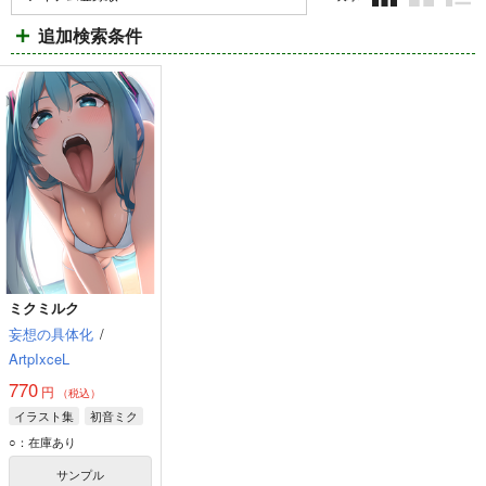
3カ
2カ
1カ
追加検索条件
ラ
ラ
ラ
ム
ム
ム
表
表
表
示
示
示
ミクミルク
妄想の具体化
/
ArtpIxceL
770
円
（税込）
イラスト集
初音ミク
○：在庫あり
サンプル