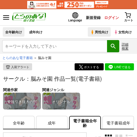
新規登録
ログイン
Language
カート
全年齢向け
成年向け
男性向け
女性向け
詳細
検索
とらのあな電子書籍
脳みそ園
入荷アラート
ポストする
LINEで送る
サークル：脳みそ園 作品一覧(電子書籍)
関連作家
関連ジャンル
脊髄引き抜きの刑
オリジナル
電子書籍全年
全年齢
成年
電子書籍成年
齢