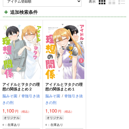
表示
3カ
2カ
1カ
追加検索条件
ラ
ラ
ラ
ム
ム
ム
表
表
表
示
示
示
アイドルとヲタクの理
アイドルとヲタクの理
想の関係まとめ２
想の関係まとめ１
脳みそ園
/
脊髄引き抜
脳みそ園
/
脊髄引き抜
きの刑
きの刑
1,100
1,100
円
円
（税込）
（税込）
オリジナル
オリジナル
○：在庫あり
○：在庫あり