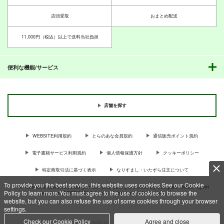
店頭受取
おまとめ配送
11,000円（税込）以上で送料当社負担
便利な機能/サービス
店舗を探す
WEBSITE利用規約
とらのあな会員規約
通信販売ポイント規約
電子書籍サービス利用規約
個人情報保護方針
クッキーポリシー
特定商取引法に基づく表示
なりすまし・いたずら注文について
To provide you the best service, this website uses cookies.See our Cookie
For Overseas customer, now you can ship your purchases by using purchases agent
Policy to learn more.You must agree to the use of cookies to browse the
services “AOCS”! Click {more…} for more information …
more
website, but you can also refuse the use of some cookies through your browser
settings.
Check our Cookie Policy
Agree and close
c TORANOANA Inc, All Rights Reserved.