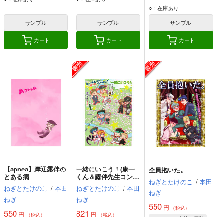
○：在庫あり
サンプル
サンプル
サンプル
カート
カート
カート
【apnea】岸辺露伴の
一緒にいこう！(康一
全員抱いた。
とある病
くん＆露伴先生コンビ
ねぎとたけのこ
/
本田
アンソロジー
ねぎとたけのこ
/
本田
ねぎとたけのこ
/
本田
ねぎ
ねぎ
ねぎ
550
円
（税込）
550
821
円
円
（税込）
（税込）