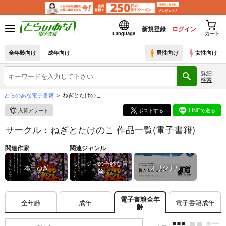
新規登録
ログイン
Language
カート
全年齢向け
成年向け
男性向け
女性向け
詳細
検索
とらのあな電子書籍
ねぎとたけのこ
入荷アラート
ポストする
LINEで送る
サークル：ねぎとたけのこ 作品一覧(電子書籍)
関連作家
関連ジャンル
ジョジョの奇妙な冒
本田ねぎ
オリジナル
険
電子書籍全年
全年齢
成年
電子書籍成年
齢