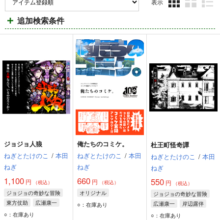
表示
3カ
2カ
1カ
追加検索条件
ラ
ラ
ラ
ム
ム
ム
表
表
表
示
示
示
ジョジョ人狼
俺たちのコミケ。
杜王町怪奇譚
ねぎとたけのこ
/
本田
ねぎとたけのこ
/
本田
ねぎとたけのこ
/
本田
ねぎ
ねぎ
ねぎ
1,100
660
550
円
円
円
（税込）
（税込）
（税込）
ジョジョの奇妙な冒険
オリジナル
ジョジョの奇妙な冒険
東方仗助
広瀬康一
広瀬康一
岸辺露伴
○：在庫あり
○：在庫あり
○：在庫あり