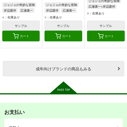
ジョジョの奇妙な冒険
ジョジョの奇妙な冒険
ジョジョの奇妙な冒険
広瀬康一×岸辺露伴
岸辺露伴
広瀬康一
岸辺露伴
広瀬康一
広瀬康一
岸辺露伴
○：在庫あり
○：在庫あり
○：在庫あり
空条承太郎
サンプル
サンプル
サンプル
カート
カート
カート
成年
向けブランドの商品もみる
お支払い