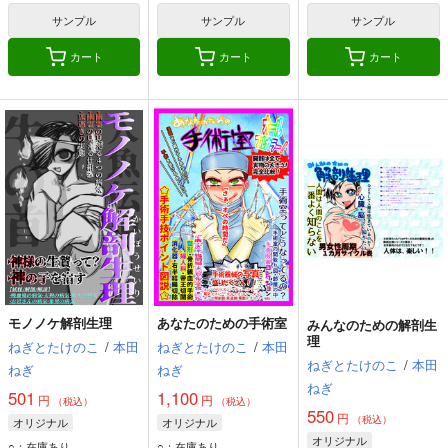
サンプル
サンプル
サンプル
カート
カート
カート
モノノケ解剖生理
あなたのための手術室
みんなのための解剖生
理
ねぎとたけのこ
/
本田
ねぎとたけのこ
/
本田
ねぎとたけのこ
/
本田
ねぎ
ねぎ
ねぎ
501
1,100
円
円
（税込）
（税込）
550
円
（税込）
オリジナル
オリジナル
オリジナル
○：在庫あり
○：在庫あり