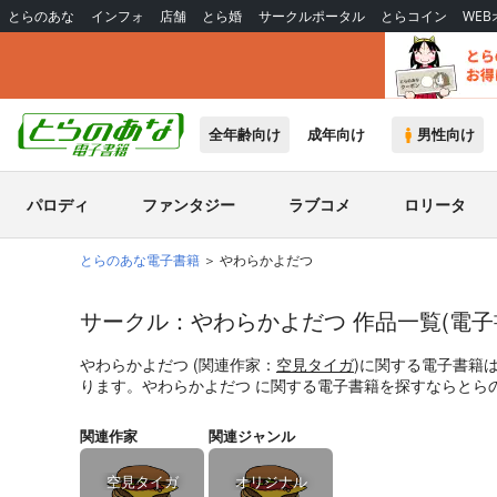
とらのあな
インフォ
店舗
とら婚
サークルポータル
とらコイン
WE
全年齢向け
成年向け
男性向け
パロディ
ファンタジー
ラブコメ
ロリータ
とらのあな電子書籍
やわらかよだつ
サークル：やわらかよだつ 作品一覧(電子
やわらかよだつ (関連作家：
空見タイガ
)に関する電子書籍
ります。やわらかよだつ に関する電子書籍を探すならとら
関連作家
関連ジャンル
空見タイガ
オリジナル