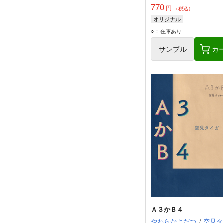
770
円
（税込）
オリジナル
○：在庫あり
サンプル
カ
Ａ３かＢ４
やわらかよだつ
/
空見タ