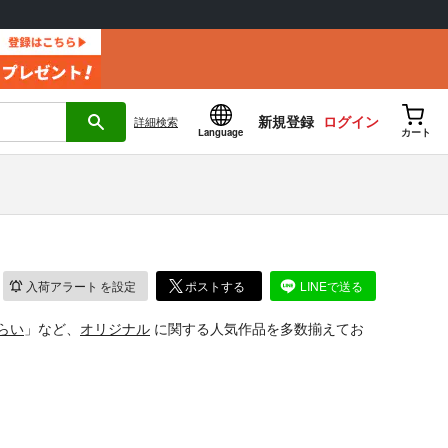
新規登録
ログイン
詳細
検索
Language
カート
入荷アラート
を設定
ポストする
LINEで送る
らい
」など、
オリジナル
に関する人気作品を多数揃えてお