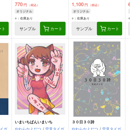
770
1,100
円
円
（税込）
（税込）
オリジナル
オリジナル
○：在庫あり
○：在庫あり
ート
サンプル
カート
サンプル
カート
いまいちばんいまいち
３０日３０詩
イガ
やわらかよだつ
/
空見タイガ
やわらかよだつ
/
空見タイガ