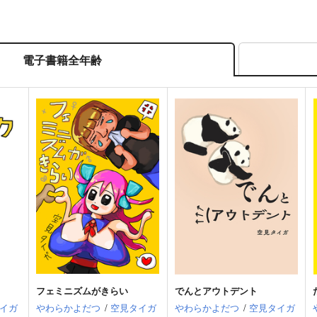
電子書籍全年齢
フェミニズムがきらい
でんとアウトデント
イガ
やわらかよだつ
/
空見タイガ
やわらかよだつ
/
空見タイガ