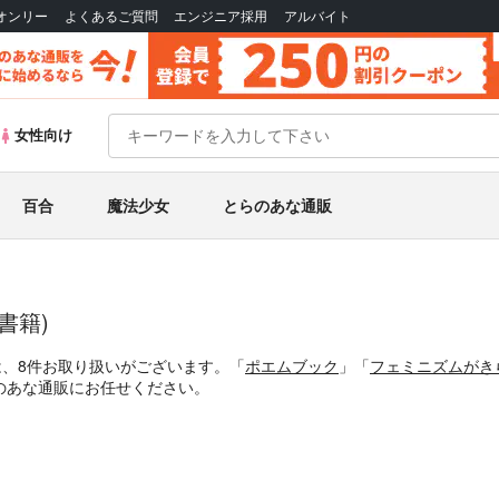
Bオンリー
よくあるご質問
エンジニア採用
アルバイト
女性向け
百合
魔法少女
とらのあな通販
書籍)
は、8件お取り扱いがございます。「
ポエムブック
」「
フェミニズムがき
のあな通販にお任せください。