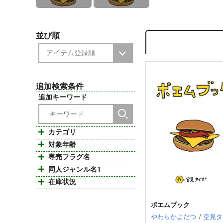
並び順
追加検索条件
追加キーワード
カテゴリ
対象年齢
専売フラグ名
同人ジャンル名1
在庫状況
ポエムブック
やわらかよだつ
/
空見タ