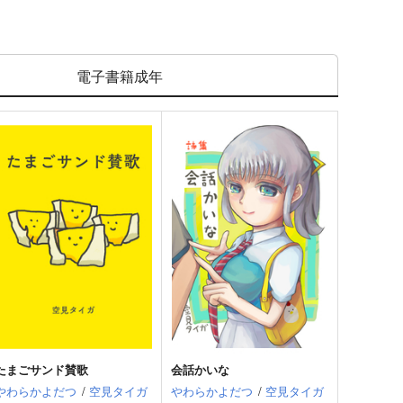
電子書籍成年
たまごサンド賛歌
会話かいな
やわらかよだつ
/
空見タイガ
やわらかよだつ
/
空見タイガ