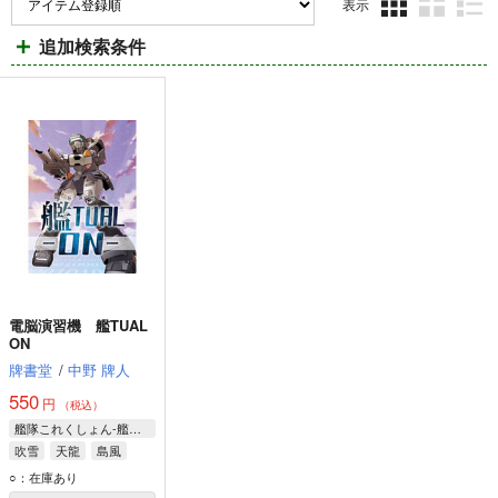
表示
3カ
2カ
1カ
追加検索条件
ラ
ラ
ラ
ム
ム
ム
表
表
表
示
示
示
電脳演習機 艦TUAL
ON
牌書堂
/
中野 牌人
550
円
（税込）
艦隊これくしょん-艦これ-
吹雪
天龍
島風
○：在庫あり