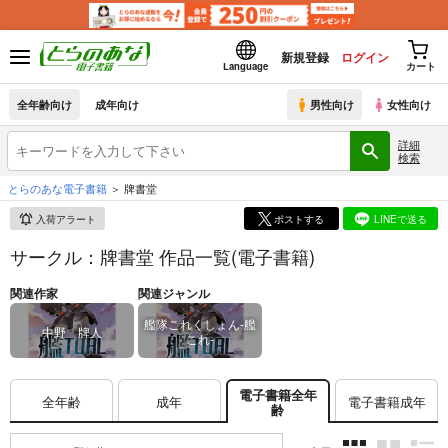
新規登録
ログイン
Language
カート
全年齢向け
成年向け
男性向け
女性向け
詳細
検索
とらのあな電子書籍
牌書堂
入荷アラート
ポストする
LINEで送る
サークル：牌書堂 作品一覧(電子書籍)
関連作家
関連ジャンル
艦隊これくしょん-艦
中野 牌人
これ-
電子書籍全年
全年齢
成年
電子書籍成年
齢