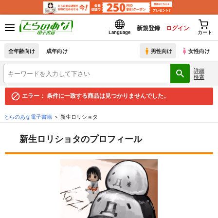
新規登録
ログイン
Language
カート
全年齢向け
成年向け
男性向け
女性向け
詳細
検索
エラー：
条件に一致する商品は見つかりませんでした。
とらのあな電子書籍
新生ロリショタ
新生ロリショタのプロフィール