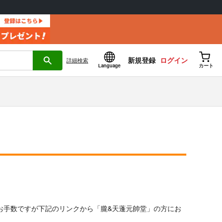
新規登録
ログイン
詳細
検索
Language
カート
。
お手数ですが下記のリンクから「朧&天蓬元帥堂」の方にお