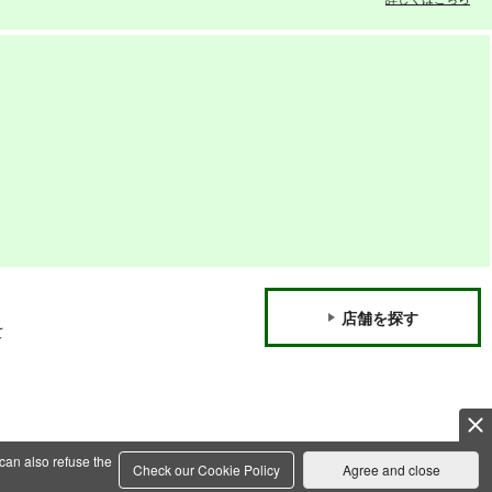
店舗を探す
て
can also refuse the
Check our Cookie Policy
Agree and close