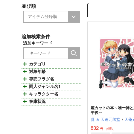
並び順
追加検索条件
追加キーワード
カテゴリ
対象年齢
専売フラグ名
同人ジャンル名1
キャラクター名
在庫状況
姫カットの本～唯一神と
午後～
朧 ＆ 天蓬元帥堂
/
天蓬
832
円
（税込）