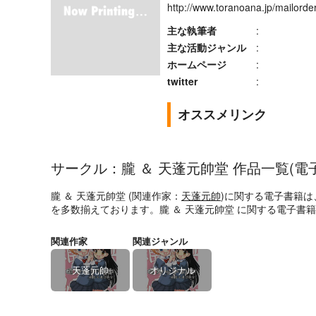
http://www.toranoana.jp/mailor
主な執筆者
:
主な活動ジャンル
:
ホームページ
:
twitter
:
オススメリンク
サークル：朧 ＆ 天蓬元帥堂 作品一覧(電
朧 ＆ 天蓬元帥堂 (関連作家：
天蓬元帥
)に関する電子書籍は
を多数揃えております。朧 ＆ 天蓬元帥堂 に関する電子書
関連作家
関連ジャンル
天蓬元帥
オリジナル