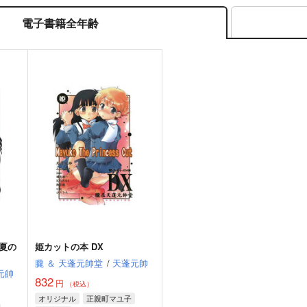
電子書籍全年齢
夏の
姫カットの本 DX
朧 ＆ 天蓬元帥堂
/
天蓬元帥
元帥
832
円
（税込）
オリジナル
正親町マユ子