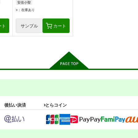
安倍小聖
○：在庫あり
ート
サンプル
カート
後払い決済
とらコイン