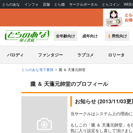
とらのあな
インフォ
店舗
とら婚
サークルポータル
とらコイン
WE
全年齢向け
成年向け
男性向け
パロディ
ファンタジー
ラブコメ
ロリータ
とらのあな電子書籍
朧 ＆ 天蓬元帥堂
朧 ＆ 天蓬元帥堂のプロフィール
お知らせ (2013/11/03
当サークルはシステム上の理由に
もしこの「朧 ＆ 天蓬元帥堂」
気に入り設定をし直して頂けまし