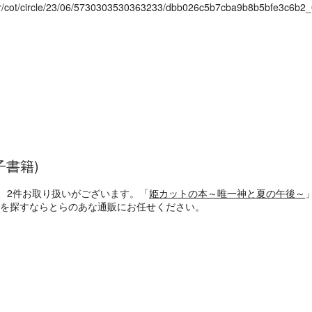
der/cot/circle/23/06/5730303530363233/dbb026c5b7cba9b8b5bfe3c6b2_
子書籍)
、2件お取り扱いがございます。「
姫カットの本～唯一神と夏の午後～
籍を探すならとらのあな通販にお任せください。