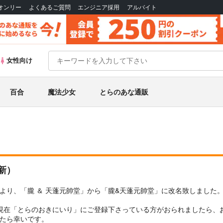
Bオンリー
よくあるご質問
エンジニア採用
アルバイト
女性向け
百合
魔法少女
とらのあな通販
更新）
より、「朧 ＆ 天蓬元帥堂」から「朧&天蓬元帥堂」に改名致しました
を現在「とらのおきにいり」にご登録下さっている方がおられましたら、
たら幸いです。