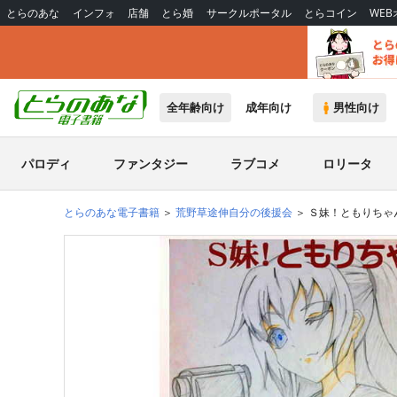
とらのあな
インフォ
店舗
とら婚
サークルポータル
とらコイン
WE
全年齢向け
成年向け
男性向け
パロディ
ファンタジー
ラブコメ
ロリータ
とらのあな電子書籍
荒野草途伸自分の後援会
Ｓ妹！ともりちゃ