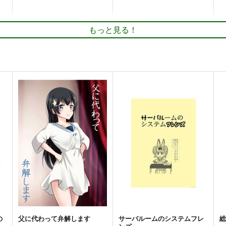
もっと見る！
ル
瀬戸川家討議資料ニ於ケル
瀬戸川家”討議資料”
「瀬戸市は実在しない」トノ
荒野草途伸自分の後援会
表記ニ関スル弁明書
荒野草途伸自分の後援会
110
1
円
（税込）
110
円
（税込）
オリジナル
瀬戸川しなの
オリジナル
愛知県民×荒野草途伸
ト
サンプル
カート
サンプル
カート
の
父に代わって弁解します
サーバルームのシステムフレ