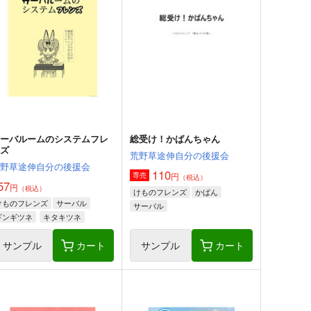
サーバルームのシステムフレ
総受け！かばんちゃん
ンズ
荒野草途伸自分の後援会
荒野草途伸自分の後援会
110
円
専売
（税込）
57
円
（税込）
けものフレンズ
かばん
けものフレンズ
サーバル
サーバル
ギンギツネ
キタキツネ
サンプル
カート
サンプル
カート