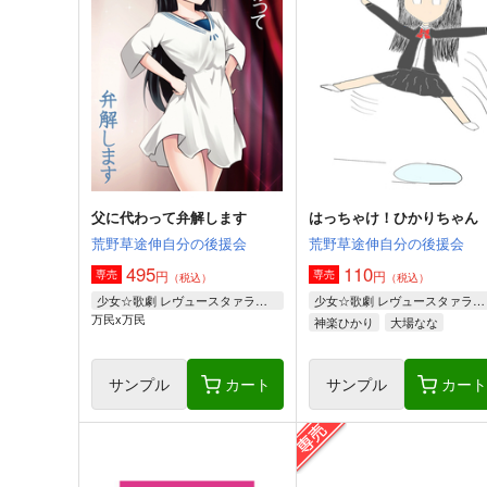
父に代わって弁解します
はっちゃけ！ひかりちゃん
荒野草途伸自分の後援会
荒野草途伸自分の後援会
495
110
円
円
専売
専売
（税込）
（税込）
少女☆歌劇 レヴュースタァライト
少女☆歌劇 レヴュースタァライト
万民x万民
神楽ひかり
大場なな
露崎まひる
サンプル
カート
サンプル
カー