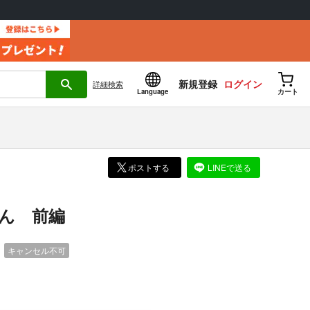
新規登録
ログイン
詳細
検索
Language
カート
ポストする
LINEで送る
ん 前編
）
キャンセル不可