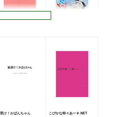
こぴかな時々あー＋＋
Ｓ妹！ともりちゃん 中編
荒野草途伸自分の後援会
荒野草途伸自分の後援会
72
440
円
円
（税込）
（税込）
リトルバスターズ！
Charlotte
友利奈緒×乙坂有宇
二木佳奈多×直枝理樹
サンプル
カート
サンプル
カート
総受け！かばんちゃん
こぴかな時々あー＃.NET