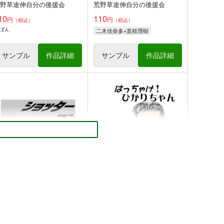
荒野草途伸自分の後援会
荒野草途伸自分の後援会
10
110
円
円
（税込）
（税込）
ばん
二木佳奈多×直枝理樹
サンプル
作品詳細
サンプル
作品詳細
ショッターマン文フリ京都版
はっちゃけ！ひかりちゃん