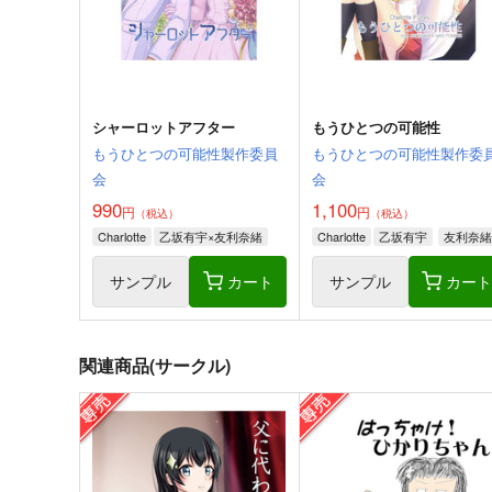
シャーロットアフター
もうひとつの可能性
もうひとつの可能性製作委員
もうひとつの可能性製作委
会
会
990
1,100
円
円
（税込）
（税込）
Charlotte
乙坂有宇×友利奈緒
Charlotte
乙坂有宇
友利奈緒
サンプル
カート
サンプル
カー
関連商品(サークル)