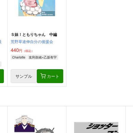
Ｓ妹！ともりちゃん 中編
員
荒野草途伸自分の後援会
440
円
（税込）
Charlotte
友利奈緒×乙坂有宇
ト
サンプル
カート