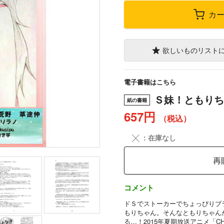
カ
欲しいものリスト
電子書籍はこちら
Ｓ妹！ともりち
紙の書籍
657円
（税込）
╳
：在庫なし
再
コメント
ドＳでストーカーでちょっぴりブ
もりちゃん。そんなともりちゃん
る…！2015年夏期放送アニメ「CH