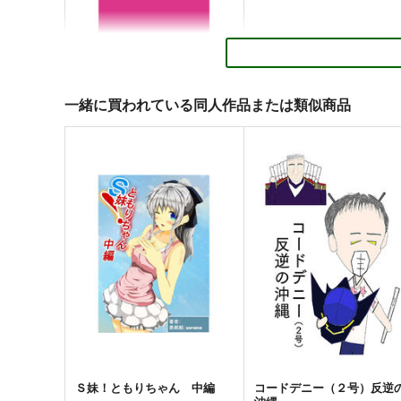
一緒に買われている同人作品または類似商品
こぴかな時々あー＃.NET
「佳奈多が理樹を」アクリ
キーホルダー
荒野草途伸自分の後援会
荒野草途伸自分の後援会
110
円
（税込）
110
円
専売
（税込）
リトルバスターズ！
リトルバスターズ！
二木佳奈多×直枝理樹
二木佳奈多
直枝理樹
サンプル
カート
サンプル
カー
Ｓ妹！ともりちゃん 中編
コードデニー（２号）反逆