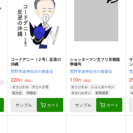
コードデニー（２号）反逆の
ショッターマン文フリ京都版
沖縄
準備号
荒野草途伸自分の後援会
荒野草途伸自分の後援会
220
110
2
円
円
（税込）
（税込）
オリジナル
デニー２号
オリジナル
ショッターマン
琉大生
沖国生
タカハルサン
有馬澄里
ト
サンプル
カート
サンプル
カート