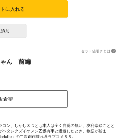
ートに入れる
に追加
セット値引きとは
?
ゃん 前編
販希望
ラコン、しかし３つとも本人は全く自覚の無い、友利奈緒ことと
がヘタレクズイケメン乙坂有宇と遭遇したとき、物語が始ま
arlotte」の二次創作壊れ系ラブコメＳＳ。