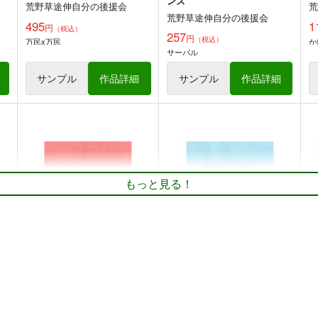
ンズ
荒野草途伸自分の後援会
荒野草途伸自分の後援会
495
1
円
（税込）
257
円
（税込）
万民x万民
か
サーバル
サンプル
作品詳細
サンプル
作品詳細
もっと見る！
こぴかな時々あー＋＋
瀬戸川家で語る「駅メモ」