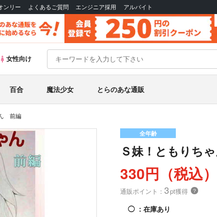
Bオンリー
よくあるご質問
エンジニア採用
アルバイト
女性向け
百合
魔法少女
とらのあな通販
ん 前編
全年齢
Ｓ妹！ともりちゃ
330円（税込
3
通販ポイント：
pt獲得
？
◯
：在庫あり