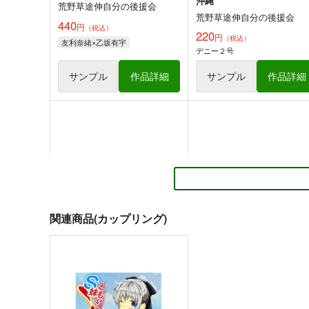
沖縄
荒野草途伸自分の後援会
荒野草途伸自分の後援会
440
円
（税込）
220
円
（税込）
友利奈緒×乙坂有宇
デニー２号
サンプル
作品詳細
サンプル
作品詳細
瀬戸川家で語る「駅メモ」
荒野草途伸自分の後援会
288
関連商品(カップリング)
円
（税込）
鉄道
瀬戸川しなの
塩草海
ほこね
サンプル
カート
「佳奈多が理樹を」アクリル
瀬戸川家”討議資料”