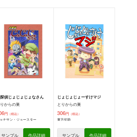
○を撫でるだけの簡単なお仕
○○を撫でるだけの簡単なお仕
（3）
事（2）
とりからの巣
とりからの巣
30
330
円
円
（税込）
（税込）
オリジナル
瀬川なでる
オリジナル
瀬川なでる
幡布れい
幡布れい
サンプル
カート
サンプル
カート
名探偵じょじょじょなさん
じょじょじょーすけマジ
とりからの巣
とりからの巣
06
306
円
円
（税込）
（税込）
ョナサン・ジョースター
東方仗助
サンプル
作品詳細
サンプル
作品詳細