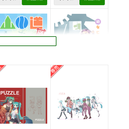
小さめの魔法師匠と大きめの
ハッピーシュート！5
法少女。6
とりからの巣
とりからの巣
440
円
（税込）
40
円
（税込）
オリジナル
宙愛
倉戸タマ
オリジナル
デミタス・カッフェ
マフィン・フラガ
サンプル
カート
サンプル
カート
ハルナス・アイザラ
川道12
幼なじみがティラノサウルス6
とりからの巣
とりからの巣
30
330
円
円
（税込）
（税込）
っちん
寺埜樹羅
サンプル
作品詳細
サンプル
作品詳細