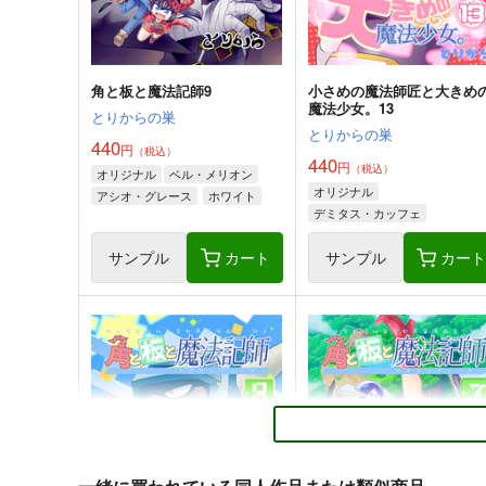
角と板と魔法記師9
小さめの魔法師匠と大きめ
魔法少女。13
とりからの巣
とりからの巣
440
円
（税込）
440
円
（税込）
オリジナル
ベル・メリオン
オリジナル
アシオ・グレース
ホワイト
デミタス・カッフェ
マフィン・フラガ
サンプル
カート
サンプル
カー
ハルナス・アイザラ