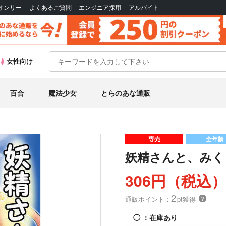
Bオンリー
よくあるご質問
エンジニア採用
アルバイト
女性向け
百合
魔法少女
とらのあな通販
専売
全年齢
妖精さんと、みく
306円（税込
2
通販ポイント：
pt獲得
？
◯
：在庫あり