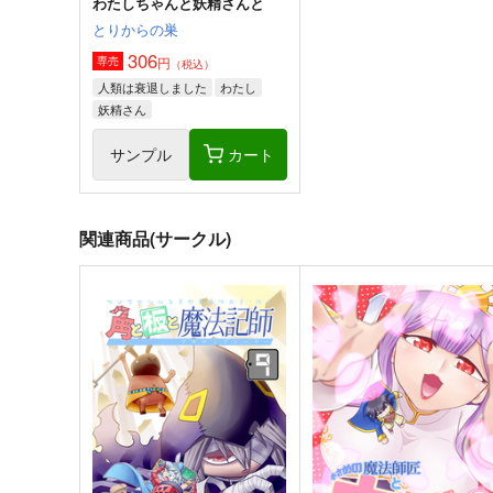
わたしちゃんと妖精さんと
とりからの巣
306
円
専売
（税込）
人類は衰退しました
わたし
妖精さん
サンプル
カート
関連商品(サークル)