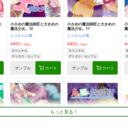
の
小さめの魔法師匠と大きめの
小さめの魔法師匠と大きめの
魔法少女。12
魔法少女。11
魔
とりからの巣
とりからの巣
440
440
4
円
円
（税込）
（税込）
オリジナル
オリジナル
デミタス・カッフェ
デミタス・カッフェ
マフィン・フラガ
マフィン・フラガ
ト
サンプル
カート
サンプル
カート
ハルナス・アイザラ
ハルナス・アイザラ
もっと見る！