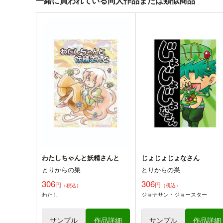
一緒に買われている同人作品または類似商品
角と板と魔法記師8
角と板と魔法記師7
とりからの巣
とりからの巣
440
440
円
円
（税込）
（税込）
オリジナル
ベル・メリオン
オリジナル
ベル・メリオン
アシオ・グレース
ホワイト
アシオ・グレース
ホワイト
サンプル
カート
サンプル
カー
わたしちゃんと妖精さんと
じょじょじょなさん
とりからの巣
とりからの巣
306
306
円
円
（税込）
（税込）
わたし
ジョナサン・ジョースター
サンプル
作品詳細
サンプル
作品詳細