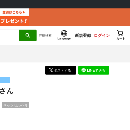
新規登録
ログイン
詳細
検索
Language
カート
ポストする
LINEで送る
さん
）
キャンセル不可