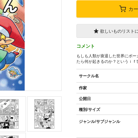
カ
欲しいものリスト
コメント
もしも人類が衰退した世界にボー
たら何が起きるのか？というｉｆ
サークル名
作家
公開日
種別/サイズ
ジャンル/
サブジャンル