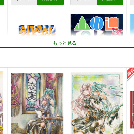
もっと見る！
の
角と板と魔法記師5
ハッピーシュート！6
魔
とりからの巣
とりからの巣
440
440
円
円
（税込）
（税込）
4
オリジナル
ベル・メリオン
オリジナル
宙愛
倉戸タマ
アシオ・グレース
ホワイト
ト
サンプル
カート
サンプル
カート
うしとらさん～寅の縁～
山川道10
山
とりからの巣
とりからの巣
713
330
3
円
円
（税込）
（税込）
蒼月潮
どっちん
ど
サンプル
作品詳細
サンプル
作品詳細