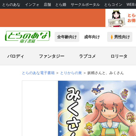
とらのあな
インフォ
店舗
とら婚
サークルポータル
とらコイン
WE
全年齢向け
成年向け
男性向け
パロディ
ファンタジー
ラブコメ
ロリータ
とらのあな電子書籍
とりからの巣
妖精さんと、みくさん