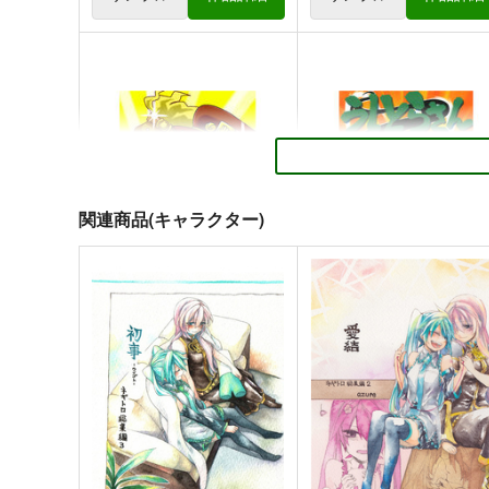
○○を撫でるだけの簡単なお仕
小さめの魔法師匠と大きめ
事（1）
魔法少女。7
とりからの巣
とりからの巣
関連商品(キャラクター)
330
440
円
円
（税込）
（税込）
オリジナル
瀬川なでる
オリジナル
幡布れい
デミタス・カッフェ
マフィン・フラガ
サンプル
カート
サンプル
カー
ハルナス・アイザラ
じょじょじょーたろー星の章
うしとらさん丑の縁
とりからの巣
とりからの巣
306
713
円
円
（税込）
（税込）
空条承太郎
蒼月潮
サンプル
作品詳細
サンプル
作品詳細