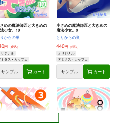
小さめの魔法師匠と大きめの
小さめの魔法師匠と大きめの
法少女。10
魔法少女。9
とりからの巣
とりからの巣
40
440
円
円
（税込）
（税込）
オリジナル
オリジナル
デミタス・カッフェ
デミタス・カッフェ
マフィン・フラガ
マフィン・フラガ
サンプル
カート
サンプル
カート
ハルナス・アイザラ
ハルナス・アイザラ