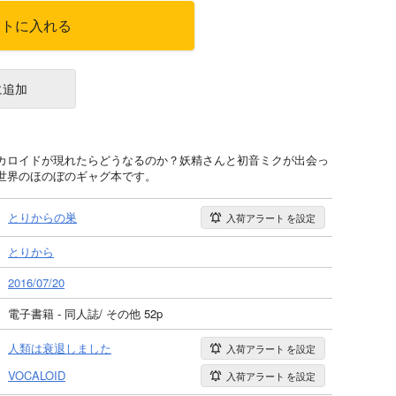
ートに入れる
に追加
カロイドが現れたらどうなるのか？妖精さんと初音ミクが出会っ
世界のほのぼのギャグ本です。
とりからの巣
入荷アラート
を設定
とりから
2016/07/20
電子書籍 - 同人誌/ その他 52p
人類は衰退しました
入荷アラート
を設定
VOCALOID
入荷アラート
を設定