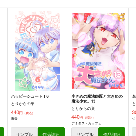
小さめの魔法師匠と大きめの
角と板と魔法記師6
○
魔法少女。8
事
とりからの巣
とりからの巣
440
円
（税込）
440
3
円
（税込）
オリジナル
ベル・メリオン
オリジナル
アシオ・グレース
ホワイト
デミタス・カッフェ
マフィン・フラガ
ト
サンプル
カート
サンプル
カート
ハルナス・アイザラ
ハッピーシュート！6
小さめの魔法師匠と大きめの
魔法少女。13
とりからの巣
とりからの巣
440
3
円
（税込）
440
円
（税込）
宙愛
ジ
デミタス・カッフェ
サンプル
作品詳細
サンプル
作品詳細