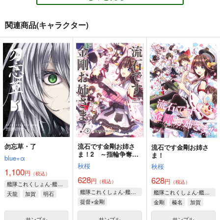
660
660
660
円
円
円
（税込）
（税込）
（税込）
艦隊これくしょん-艦これ-
艦隊これくしょん-艦これ-
艦隊これくしょん-艦これ-
関連商品(キャラクター)
加賀
加賀
ヲ級
北方棲姫
加賀
赤城
港湾棲姫
サンプル
サンプル
サンプル
加賀さんは開発に失敗
加賀さんは開発に失敗
加賀さんは開発に失敗
しました 改ニ
しました 改三
カート
カート
カート
しました 改四
よつみわーくす
よつみわーくす
よつみわーくす
660
660
660
円
円
円
（税込）
（税込）
（税込）
加賀
加賀
加賀
金髪艦隊への道
私の母港執務室～大和
改
サンプル
サンプル
サンプル
と武蔵編～
MANMADE-S
あ～だこ～だ
月望
660
作品詳細
作品詳細
作品詳細
220
円
円
（税込）
（税込）
220
円
専売
（税込）
艦隊これくしょん-艦これ-
艦隊これくしょん-艦これ-
勿忘草・了
流石です金剛お姉さ
流石です金剛お姉さ
艦隊これくしょん-艦これ-
愛宕（セイバー）
ま！2 ～指輪争奪デ
島風
伊58
ま！
blue+α
大和
武蔵
スバトル編～
高雄（ギルガメッシュ）
暁、響、雷、電
秋桜
秋桜
1,100
円
（税込）
サンプル
サンプル
サンプル
628
628
円
円
（税込）
（税込）
艦隊これくしょん-艦これ-
加賀さんは開発に失敗
加賀さんは開発に失敗
艦隊これくしょん-艦これ-
加賀さんは開発に失敗
艦隊これくしょん-艦これ-
天龍
加賀
明石
カート
カート
カート
しました 改ニ
しました 改
しました
提督×金剛
金剛
榛名
加賀
よつみわーくす
よつみわーくす
よつみわーくす
サンプル
サンプル
サンプル