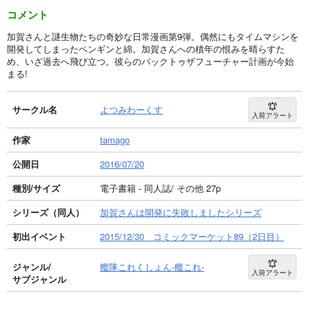
コメント
加賀さんと謎生物たちの奇妙な日常漫画第9弾。偶然にもタイムマシンを
開発してしまったペンギンと綿。加賀さんへの積年の恨みを晴らすた
め、いざ過去へ飛び立つ。彼らのバックトゥザフューチャー計画が今始
まる!
サークル名
よつみわーくす
入荷アラート
作家
tamago
公開日
2016/07/20
種別/サイズ
電子書籍 - 同人誌/ その他 27p
シリーズ（同人）
加賀さんは開発に失敗しましたシリーズ
初出イベント
2015/12/30 コミックマーケット89（2日目）
ジャンル/
艦隊これくしょん-艦これ-
入荷アラート
サブジャンル