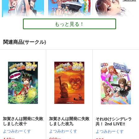
もっと見る！
関連商品(サークル)
GATO class LOVE
イタリアン水着時報
妙齢型重巡伝 残念だ
よ!!足柄さん(25)
blue+α
blue+α
HYPER BRAND
550
550
円
円
（税込）
（税込）
330
円
（税込）
艦隊これくしょん-艦これ-
艦隊これくしょん-艦これ-
艦隊これくしょん-艦これ-
スキャンプ
ドラム
コンテ・ディ・カブール
足柄
ポーラ
サンプル
サンプル
サンプル
カート
カート
カート
加賀さんは開発に失敗
加賀さんは開発に失敗
それゆけシンデレラ
しました改十
しました改九
共！ 2nd LIVE!!
よつみわーくす
よつみわーくす
よつみわーくす