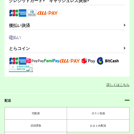
クレジットカード
キャッシュレス決済
660
円
（税込）
カート
カート
カート
グランブルーファンタジー
加賀さんは開発に失敗
カリオストロは錬金に
カリオストロ
それゆけシンデレラ
しました
成功しました！？
共！
後払い決済
サンプル
よつみわーくす
よつみわーくす
よつみわーくす
660
660
660
カート
円
円
円
（税込）
（税込）
（税込）
加賀
カリオストロ
渋谷凛
とらコイン
サンプル
サンプル
サンプル
作品詳細
作品詳細
作品詳細
ボクカワウソ戦隊ビッ
妙齢型重巡伝 残念だ
クセブン
よ!!足柄さん(47)
Mystic Lab
HYPER BRAND
詳しくはこちら
660
880
円
円
（税込）
（税込）
ケッコンカッコガチ
ZUIKAGAN!
艦娘たちのLINE事情
艦隊これくしょん-艦これ-
艦隊これくしょん-艦これ-
～嵐を呼ぶ激動の空母
山茶本舗
ウィスパー
ボクカワウソ
長門
足柄
編～
配送
助
コロラド
550
440
円
円
専売
専売
（税込）
（税込）
サンプル
サンプル
660
円
専売
（税込）
艦隊これくしょん-艦これ-
艦隊これくしょん-艦これ-
宅配便
ポスト投函
艦隊これくしょん-艦これ-
加賀
鳳翔
提督
加賀
瑞鶴
カート
カート
赤城
加賀
瑞鶴
店頭受取
おまとめ配送