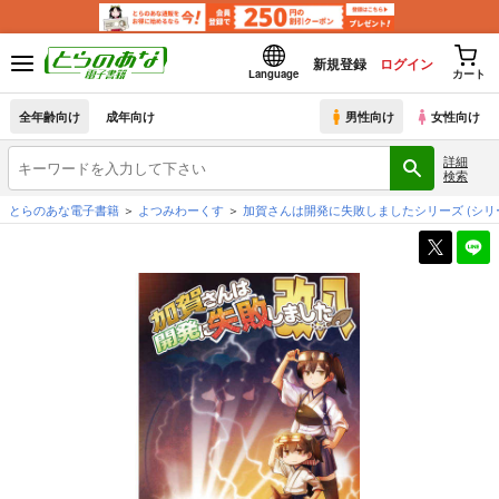
新規登録
ログイン
Language
カート
全年齢向け
成年向け
男性向け
女性向け
詳細
検索
とらのあな電子書籍
よつみわーくす
加賀さんは開発に失敗しましたシリーズ
(シリ