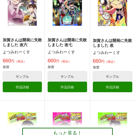
660
660
660
円
円
円
（税込）
（税込）
（税込）
THE IDOLM@STER
艦隊これくしょん-艦これ-
艦隊これくしょん-艦これ-
渋谷凛
双葉杏
加賀
翔鶴
青葉
加賀
翔鶴
明石
依田芳乃
サンプル
サンプル
サンプル
カート
カート
カート
加賀さんは開発に失敗
加賀さんは開発に失敗
加賀さんは開発に失敗
しました 改六
しました 改七
しました 改
よつみわーくす
よつみわーくす
よつみわーくす
660
660
660
円
円
円
（税込）
（税込）
（税込）
だいろく へあーあれ
提督の食卓 艦娘たち
大和倶楽部 第壱集
加賀
加賀
加賀
んじ！
のお料理コンテスト
美術部
第一集・第二集
alanais
スタジオゴンドワナ
サンプル
サンプル
サンプル
1,100
円
（税込）
660
1,313
円
円
専売
（税込）
（税込）
作品詳細
作品詳細
作品詳細
艦隊これくしょん-艦これ-
艦隊これくしょん-艦これ-
艦隊これくしょん-艦これ-
大和×提督
電
雷
第六駆逐隊
赤城
長門
間宮
サンプル
サンプル
サンプル
加賀さんは開発に失敗
加賀さんは開発に失敗
加賀さんは開発に失敗
カート
カート
カート
しました 改五
しました 改四
しました 改三
よつみわーくす
よつみわーくす
よつみわーくす
もっと見る！