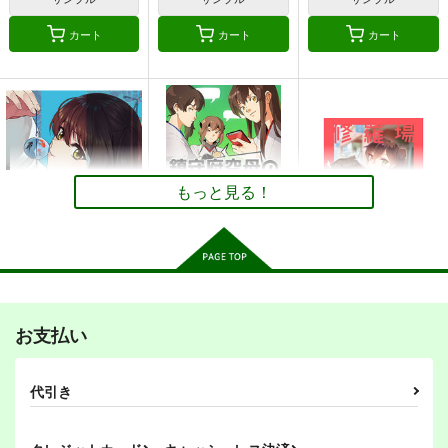
660
660
660
円
円
円
（税込）
（税込）
（税込）
カート
カート
カート
艦隊これくしょん-艦これ-
艦隊これくしょん-艦これ-
艦隊これくしょん-艦これ-
加賀
ヲ級
加賀
加賀
加賀さんは開発に失敗
加賀さんは開発に失敗
加賀さんは開発に失敗
サンプル
サンプル
サンプル
しました 改五
しました改九
しました改十
よつみわーくす
よつみわーくす
よつみわーくす
カート
カート
カート
660
660
440
円
円
円
（税込）
（税込）
（税込）
加賀
加賀
加賀
もっと見る！
サンプル
サンプル
サンプル
艦これプロレス 四方
艦これプロレス24
鎮守府ゆく年くる年
山話２
Mystic Lab
作品詳細
作品詳細
作品詳細
あいすしゃーべっと
Mystic Lab
2,200
660
円
円
（税込）
（税込）
660
円
（税込）
艦隊これくしょん-艦これ-
艦隊これくしょん-艦これ-
加賀嫁14
鎮守府空母のLINE事
修羅場空母
艦隊これくしょん-艦これ-
天龍
那珂
瑞鳳
瑞鶴
情 完全リメイク版
まにまに。
けるとす
暁
空母ヲ級
お支払い
前編
シェフィールド
助
722
859
円
円
（税込）
（税込）
サンプル
サンプル
サンプル
1,100
円
（税込）
艦隊これくしょん-艦これ-
艦隊これくしょん-艦これ-
代引き
カリオストロは錬金に
艦隊これくしょん-艦これ-
加賀
瑞鶴
赤城
瑞鶴
加賀
カート
カート
カート
成功しました！？
提督×大鳳
よつみわーくす
サンプル
サンプル
サンプル