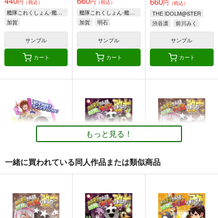
440
660
660
円
円
円
（税込）
（税込）
（税込）
艦隊これくしょん-艦これ-
艦隊これくしょん-艦これ-
THE IDOLM@STER
加賀
加賀
明石
渋谷凛
前川みく
諸星きらり
サンプル
サンプル
サンプル
カート
カート
カート
航空戦艦 対 空とぶギ
由良と〇〇
大和倶楽部 第弐集
ロチン総集編
夕凪絵日記
美術部
調布市民ふれあい文化
495
1,000
円
円
（税込）
（税込）
サークル
艦隊これくしょん-艦これ-
艦隊これくしょん-艦これ-
もっと見る！
1,000
円
（税込）
由良
大和×提督
艦隊これくしょん-艦これ-
日向
戦艦タ級
一緒に買われている同人作品または類似商品
サンプル
サンプル
サンプル
それゆけシンデレラ
加賀さんは開発に失敗
加賀さんは開発に失敗
カート
カート
カート
共！
しました 改七
しました 改六
よつみわーくす
よつみわーくす
よつみわーくす