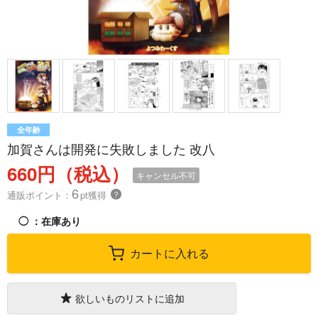
全年齢
加賀さんは開発に失敗しました 改八
660円（税込）
キャンセル不可
6
通販ポイント：
pt獲得
？
◯
：在庫あり
カートに入れる
欲しいものリストに追加