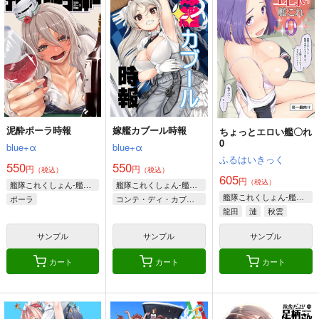
泥酔ポーラ時報
嫁艦カブール時報
ちょっとエロい艦〇れ
0
blue+α
blue+α
ふるはいきっく
550
550
円
円
（税込）
（税込）
605
円
（税込）
艦隊これくしょん-艦これ-
艦隊これくしょん-艦これ-
艦隊これくしょん-艦これ-
ポーラ
コンテ・ディ・カブール
龍田
漣
秋雲
サンプル
サンプル
サンプル
カート
カート
カート