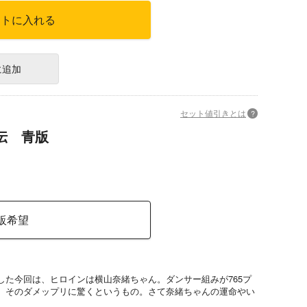
ートに入れる
に追加
セット値引きとは
?
伝 青版
販希望
した今回は、ヒロインは横山奈緒ちゃん。ダンサー組みが765プ
、そのダメップリに驚くというもの。さて奈緒ちゃんの運命やい