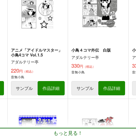
330
330
円
円
専売
専売
（税込）
（税込）
THE IDOLM@STER
音無小鳥
THE IDOLM@STER
音無小鳥
T
水瀬伊織
双海亜美
ト
サンプル
カート
サンプル
カート
」
アニメ「アイドルマスター」
小鳥４コマ外伝 白版
小
小鳥4コマ Vol.1.5
アダルテリー亭
アダルテリー亭
330
3
円
（税込）
220
円
（税込）
音無小鳥
音
音無小鳥
Yuriko's Adventures in Won
Another Story
derland
近未来工房
サンプル
作品詳細
サンプル
作品詳細
近未来工房
1,100
円
専売
（税込）
550
円
専売
（税込）
LIVE!
THE IDOLM@STER MILLION LIVE!
THE IDOLM@STER MILLION LIVE!
所恵美
北上麗花
舞浜歩
七尾百合子
ト
サンプル
カート
サンプル
カート
や
「スマイルプリキュア」 やよ
「スマイルプリキュア」 や
もっと見る！
い4コマ 第二巻
よい４コマ 第一巻
小