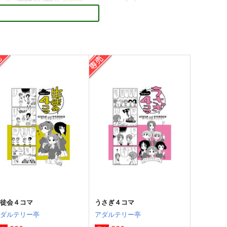
ミリアニすげぇぇぇぇぇぇぇ
可奈ドラゴンと志保ちゃん
ぇ！！！
キノコの森
キノコの森
785
円
（税込）
85
円
（税込）
THE IDOLM@STER MILLION LIVE!
THE IDOLM@STER MILLION LIVE!
矢吹可奈×北沢志保
春日未来
最上静香
伊吹翼
サンプル
カート
サンプル
カート
生徒会４コマ
うさぎ４コマ
アダルテリー亭
アダルテリー亭