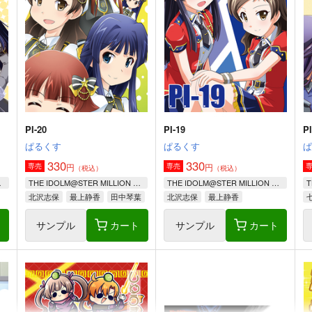
PI-20
PI-19
PI
ぱるくす
ぱるくす
330
330
円
円
専売
専売
（税込）
（税込）
LIVE!
THE IDOLM@STER MILLION LIVE!
THE IDOLM@STER MILLION LIVE!
北沢志保
最上静香
田中琴葉
北沢志保
最上静香
ト
サンプル
カート
サンプル
カート