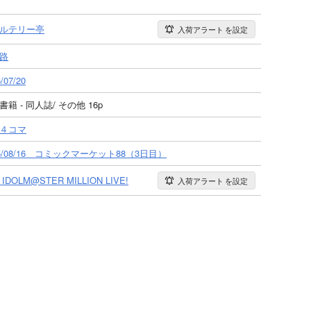
ルテリー亭
入荷アラート
を設定
路
/07/20
書籍 - 同人誌/ その他 16p
４コマ
15/08/16 コミックマーケット88（3日目）
 IDOLM@STER MILLION LIVE!
入荷アラート
を設定