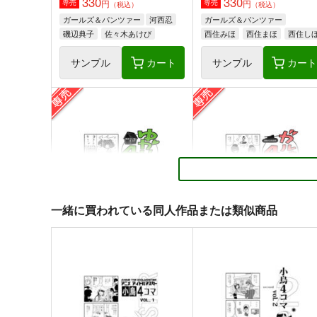
330
330
円
円
専売
専売
（税込）
（税込）
ガールズ＆パンツァー
河西忍
ガールズ＆パンツァー
磯辺典子
佐々木あけび
西住みほ
西住まほ
西住し
サンプル
カート
サンプル
カー
想い出のクリアスカイ～
想い出のクリアスカイ
overture~
寅工房
寅工房
550
円
（税込）
一緒に買われている同人作品または類似商品
550
円
（税込）
THE IDOLM@STER MILLION 
THE IDOLM@STER MILLION LIVE!
島原エレナ
野々原茜
島原エレナ
宮尾美也
宮尾美也
野々原茜
サンプル
カート
サンプル
カー
ゆかりいぬ４コマ
ガルパン４コマ
アダルテリー亭
アダルテリー亭