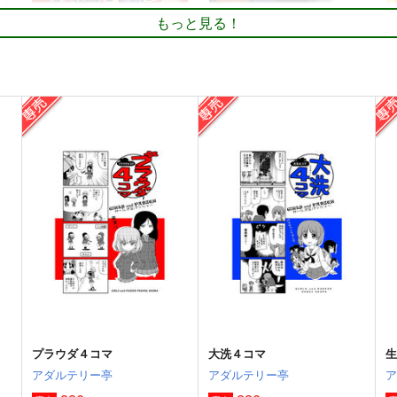
もっと見る！
しゅうまい3姉妹 またの名
WorldChangeCryingSky03
を！終魔忍
寅工房
キノコの森
550
円
（税込）
785
7
円
（税込）
LIVE!
THE IDOLM@STER MILLION LIVE!
THE IDOLM@STER MILLION LIVE!
早
如月千早
所恵美
宮尾美也
矢吹可奈
箱崎星梨花
佐竹美奈子
ト
サンプル
カート
サンプル
カート
プラウダ４コマ
大洗４コマ
アダルテリー亭
アダルテリー亭