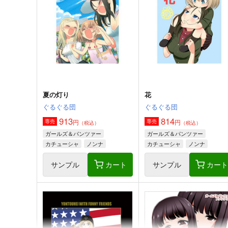
夏の灯り
花
ぐるぐる団
ぐるぐる団
913
814
円
円
専売
専売
（税込）
（税込）
ガールズ＆パンツァー
ガールズ＆パンツァー
カチューシャ
ノンナ
カチューシャ
ノンナ
クラーラ
サンプル
カート
サンプル
カー