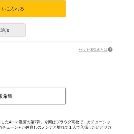
ートに入れる
に追加
セット値引きとは
?
販希望
とした4コマ漫画の第7弾。今回はプラウダ高校で、カチューシャ
カチューシャが仲良しのノンナと離れて１人で入場したいとワガ