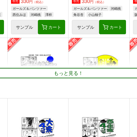
330
330
円
円
専売
専売
（税込）
（税込）
ガールズ＆パンツァー
ガールズ＆パンツァー
河嶋桃
ほ
西住みほ
河嶋桃
澤梓
角谷杏
小山柚子
ト
サンプル
カート
サンプル
カート
ガルパンGP8挑戦者、集う
ガルパンGP7クラーラ、帰還
眼
もっと見る！
する
G-ARTごー
成
G-ARTごー
330
5
円
（税込）
330
円
（税込）
ガールズ＆パンツァー
ガールズ＆パンツァー
ペパロニ
ローズヒップ
クラーラ
カチューシャ
クラーラ
ダージリン
ト
サンプル
カート
サンプル
カート
小鳥4コマ 外伝 青版
小鳥4コマ 外伝 黄版
アダルテリー亭
アダルテリー亭