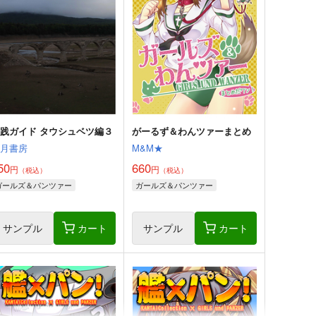
践ガイド タウシュベツ編３
がーるず＆わんツァーまとめ
重月書房
M&M★
50
660
円
円
（税込）
（税込）
ガールズ＆パンツァー
ガールズ＆パンツァー
サンプル
カート
サンプル
カート