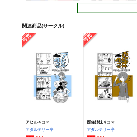
関連商品(サークル)
サンダース大戦車軍団
戦車道とは乙女の健全な心
を涵養する武道でありこれ
四等兵と愉快な仲間たち
学ぶことで罹患する疾病な
邪屋。
決してあり得ません （戦車
385
円
（税込）
西住流及び 日本戦車道連盟
315
円
（税込）
ガールズ＆パンツァー
ケイ
式見解）
ガールズ＆パンツァー
逸見エリカ
常夫×しほ
サンプル
カート
サンプル
カー
アヒル４コマ
西住姉妹４コマ
アダルテリー亭
アダルテリー亭