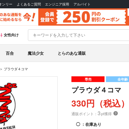
Bオンリー
よくあるご質問
エンジニア採用
アルバイト
女性向け
百合
魔法少女
とらのあな通販
プラウダ４コマ
専売
全年齢
プラウダ４コマ
330円（税込
3
通販ポイント：
pt獲得
？
◯
：在庫あり