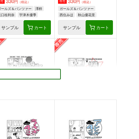
330
330
円
円
専売
専売
（税込）
（税込）
ガールズ＆パンツァー
澤梓
ガールズ＆パンツァー
阪口桂利奈
宇津木優季
西住みほ
秋山優花里
ダージリン
サンプル
カート
サンプル
カート
鏡・眼鏡・眼鏡・Zwei！
ガルパンGP6ミッコ、咆哮す
る
1-24
G-ARTごー
50
円
（税込）
330
円
（税込）
ガールズ＆パンツァー
ガールズ＆パンツァー
ダージリン
ペパロニ
ローズヒップ
ミッコ
サンプル
カート
サンプル
カート
小鳥４コマ外伝 白版
伊織４コマ
アダルテリー亭
アダルテリー亭