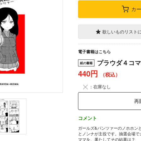
カ
欲しいものリスト
電子書籍はこちら
プラウダ４コマ
紙の書籍
440円
（税込）
╳
：在庫なし
再
コメント
ガールズ&パンツァーのノホホン
とノンナが主役です。抽選会場で
ママを、果たしてその結果は？