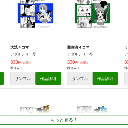
330
330
円
円
専売
専売
（税込）
（税込）
THE IDOLM@STER MILLION LIVE!
THE IDOLM@STER
音無小鳥
T
音無小鳥
横山奈緒
ト
サンプル
カート
サンプル
カート
大洗４コマ
西住流４コマ
アダルテリー亭
アダルテリー亭
330
330
3
円
円
（税込）
（税込）
西住みほ
西住みほ
澤
0
眼鏡・眼鏡・眼鏡！
すすめ！鹵獲道
ガ
サンプル
作品詳細
サンプル
作品詳細
成1-24
あいの倉
G
509
844
円
円
専売
（税込）
（税込）
3
ガールズ＆パンツァー
ガールズ＆パンツァー
西住みほ
アヒルさんチーム
ミカ
磯辺典子
ト
サンプル
カート
サンプル
カート
もっと見る！
や
「スマイルプリキュア」 やよ
「スマイルプリキュア」 や
い4コマ 第二巻
よい４コマ 第一巻
小