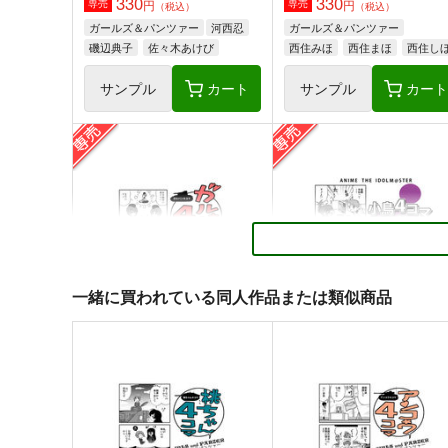
330
330
円
円
専売
専売
（税込）
（税込）
ガールズ＆パンツァー
河西忍
ガールズ＆パンツァー
磯辺典子
佐々木あけび
西住みほ
西住まほ
西住し
サンプル
カート
サンプル
カー
ガルパンGP完全版GP0-GP8
逆もまた然り
G-ARTごー
成1-24
2,200
550
円
円
専売
（税込）
（税込）
一緒に買われている同人作品または類似商品
ガールズ＆パンツァー
ガールズ＆パンツァー
ダージリン
ペパロニ
押田×安藤
ローズヒップ
サンプル
カート
サンプル
カー
ガルパン４コマ
小鳥4コマ 外伝 紫版
アダルテリー亭
アダルテリー亭