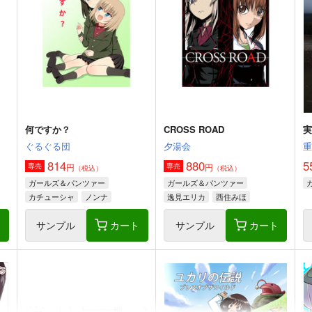
何ですか？
CROSS ROAD
実
ぐるぐる団
夕湯会
814
880
5
円
円
専売
専売
（税込）
（税込）
ガールズ＆パンツァー
ガールズ＆パンツァー
カチューシャ
ノンナ
逸見エリカ
西住みほ
赤星小梅
ト
サンプル
カート
サンプル
カート