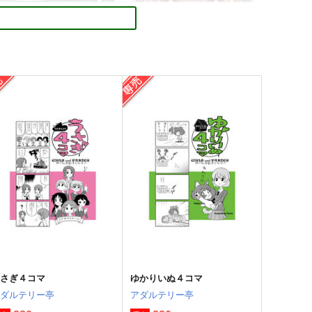
×パン！２
艦×パン！総集編
ぷりん堂
ぷりん堂
,320
1,320
円
円
（税込）
（税込）
ガールズ＆パンツァー
ガールズ＆パンツァー
西住みほ
お銀さん
西住 みほ
榛名
サンプル
カート
サンプル
カート
うさぎ４コマ
ゆかりいぬ４コマ
アダルテリー亭
アダルテリー亭