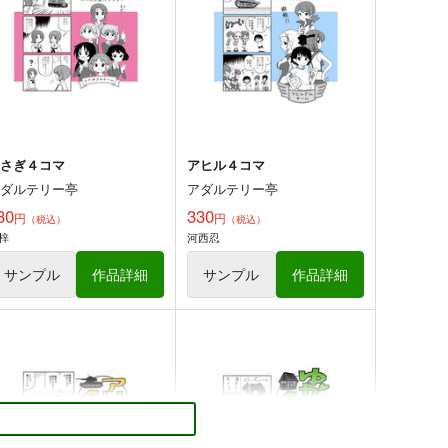
330
330
円
円
専売
専売
（税込）
（税込）
HE IDOLM@STER
音無小鳥
THE IDOLM@STER
水瀬伊織
双海亜美
双海真美
北沢志保
天海春香
サンプル
カート
サンプル
カート
うさぎ４コマ
アヒル４コマ
アダルテリー亭
アダルテリー亭
30
330
円
円
（税込）
（税込）
梓
河西忍
ルパンGP4ダージリン・ア
ゆかいなゆかりん
サンプル
作品詳細
サンプル
作品詳細
ンチョビ、決断する
滑々饅頭堂
-ARTごー
550
円
（税込）
30
円
（税込）
ガールズ＆パンツァー
ガールズ＆パンツァー
秋山優花里
西住みほ
ペパロニ
アンチョビ
ダージリン
サンプル
カート
サンプル
カート
アニメ「アイドルマスター」
アニメ「アイドルマスター」
鳥4コマ Vol.3
小鳥4コマ Vol.1.5