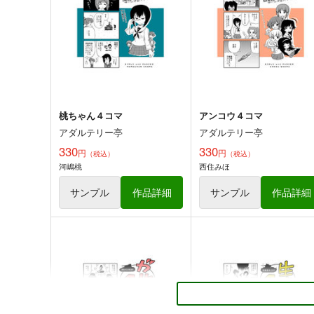
330
330
円
円
専売
専売
（税込）
（税込）
ガールズ＆パンツァー
THE IDOLM@STER
音無小鳥
西住みほ
秋山優花里
水瀬伊織
双海亜美
西住まほ
サンプル
カート
サンプル
カー
桃ちゃん４コマ
アンコウ４コマ
アダルテリー亭
アダルテリー亭
330
330
円
円
（税込）
（税込）
河嶋桃
西住みほ
言葉の無い送辞
ガルパンGP5&ガルパンGP
サンプル
作品詳細
サンプル
作品詳細
スペシャル同梱パック
疼痛
あいの倉
G-ARTごー
1,203
円
（税込）
330
円
（税込）
ガールズ＆パンツァー
ホシノ
ガールズ＆パンツァー
ツチヤ
河西忍
ダージリン
ペパロニ
ローズヒップ
サンプル
カート
サンプル
カー
「スマイルプリキュア」 や
「スマイルプリキュア」 
よい４コマ 第四巻
よい４コマ 第三巻