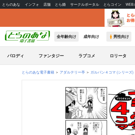
とらのあな
インフォ
店舗
とら婚
サークルポータル
とらコイン
WE
全年齢向け
成年向け
男性向け
パロディ
ファンタジー
ラブコメ
ロリータ
とらのあな電子書籍
アダルテリー亭
ガルパン４コマ
(シリーズ)