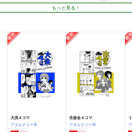
もっと見る！
身
がるぱんえほん1～3
ユカリの伝説-ブレスオブザワ
艦
を
イルド-
きゅうじゅうに
ど
きゅうじゅうに
道
220
1
円
（税込）
公
550
円
（税込）
ガールズ＆パンツァー
ガールズ＆パンツァー
４号戦車
赤星小梅
秋山優花里
磯辺典子
秋山優花里
西住みほ
ト
サンプル
カート
サンプル
カート
大洗４コマ
生徒会４コマ
アダルテリー亭
アダルテリー亭