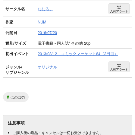
サークル名
なむる。
入荷アラート
作家
NUM
公開日
2016/07/20
種別/サイズ
電子書籍 - 同人誌/ その他 20p
初出イベント
2013/08/12 コミックマーケット84（3日目）
ジャンル/
オリジナル
入荷アラート
サブジャンル
#
ほのぼの
注意事項
ご購入後の返品・キャンセルは一切お受けできません。