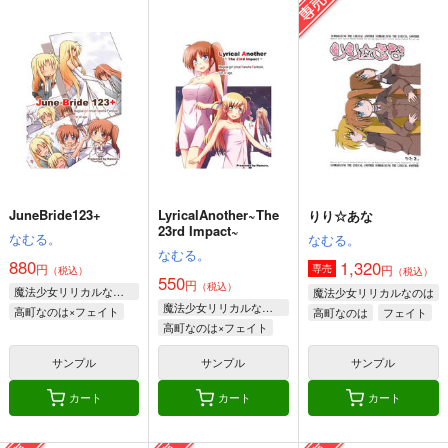
たのしいテレビ王6月
みなとくんはおしま
サークル「ユーリカ」
号
い？３
百合アンソロジー３
不埒な契約×君色ステ
ハチプロデザイン
GRINP
ユーリカ
ラリウム
220
550
330
円
円
円
（税込）
（税込）
（税込）
オリジナル
ゲッP-X
オリジナル
オリジナル
千川みなと
桜田ゆうた
サンプル
サンプル
サンプル
カート
カート
カート
JuneBride123+
LyricalAnother~The
りり☆あな
23rd Impact~
なむる。
なむる。
なむる。
880
1,320
円
円
専売
（税込）
（税込）
550
円
（税込）
魔法少女リリカルなのは
魔法少女リリカルなのは
魔法少女リリカルなのは
高町なのは×フェイト
高町なのは
フェイト
高町なのは×フェイト
八神はやて
サンプル
サンプル
サンプル
カート
カート
カート