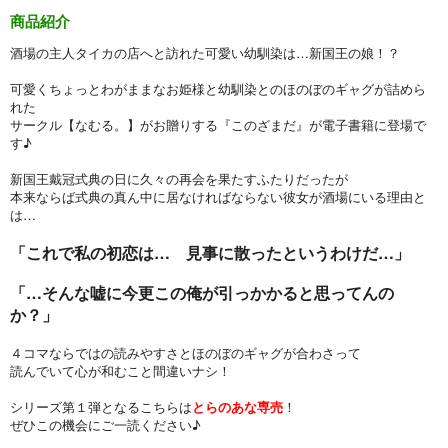
商品紹介
酒場の主人タイカの店へと訪れた可愛い幼馴染は…新国王の娘！？
可愛くちょっとわがままなお姫様と幼馴染とのほのぼのギャグが詰めら
れた
サークル【なむる。】がお贈りする『このざまだ』が電子書籍に登場で
す♪
新国王戴冠式典の日に久々の再会を果たすふたりだったが
本来ならば式典の真ん中に居なければならない彼女が酒場にいる理由と
は…
「これで私の初恋は… 見事に散ったというわけだ…」
「…そんな嘘に今更この俺が引っかかると思ってんの
か？」
４コマならではの読みやすさとほのぼのギャグが合わさって
読んでいて心が和むこと間違いナシ！
シリーズ第１弾となるこちらは
とらのあな専売
！
ぜひこの機会にご一読ください♪