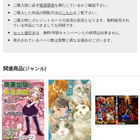
ご購入前に必ず
推奨環境
を満たしているかご確認下さい。
ご購入した作品の閲覧方法は
こちら
をご覧下さい。
ご購入時にクレジットカードの決済が必須となります。無料販売され
ている作品につきましても同様です。
セット値引き
は、無料/半額キャンペーンとの併用は出来ません。
表示されているページ数は実際と異なる場合がございます。
関連商品(ジャンル)