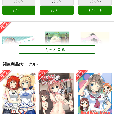
サンプル
サンプル
サンプル
カート
カート
カート
もっと見る！
関連商品(サークル)
colors.02
のんたぬキツネチカ森
magnetic today
のお昼寝時計の話
petit*smile
ワレワレワ
Waterfall
550
110
円
専売
円
（税込）
（税込）
605
円
（税込）
ラブライブ！
ラブライブ！
ラブライブ！
矢澤にこ
西木野真姫
にこ×まき
絢瀬絵里×東條希