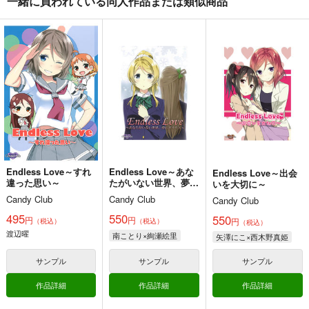
一緒に買われている同人作品または類似商品
サンプル
サンプル
サンプル
カート
カート
カート
Endless Love～初心
続・希と過ごした一日
Endless Love～妹ハ
～
ラショー～
Candy Club
Candy Club
Candy Club
990
円
専売
（税込）
440
550
円
専売
円
専売
（税込）
（税込）
ラブライブ！
東條希
ラブライブ！サンシャイン!!
ラブライブ！
国木田花丸×黒澤ルビィ
園田海未
絢瀬亜里沙
サンプル
サンプル
サンプル
カート
カート
カート
Endless Love～すれ
Endless Love～あな
Endless Love～出会
違った思い～
たがいない世界、夢の
いを大切に～
ポラリス～
Candy Club
Candy Club
Candy Club
495
550
550
2人の花嫁
MOMENT NOVELS
Strawberry Milk Vol.
円
円
円
（税込）
（税込）
（税込）
9
渡辺曜
Hなほんやさん、。
すたーすかい
南ことり×絢瀬絵里
矢澤にこ×西木野真姫
いちごみるく
440
1,100
円
円
専売
（税込）
（税込）
サンプル
サンプル
サンプル
660
円
（税込）
ラブライブ！
ラブライブ！
魔法少女リリカルなのは
作品詳細
作品詳細
作品詳細
のぞ×えり
高町なのは×フェイト