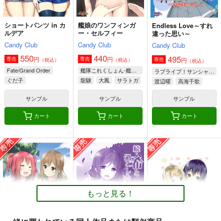
サンプル
サンプル
サンプル
カート
カート
カート
ショートパンツ in カ
艦娘のワンフィンガ
Endless Love～すれ
ルデア
ー・セルフィー
違った思い～
Candy Club
Candy Club
Candy Club
550
440
495
円
円
専売
専売
円
専売
（税込）
（税込）
（税込）
Fate/Grand Order
艦隊これくしょん-艦これ-
ラブライブ！サンシャイン!!
ぐだ子
龍驤
大鳳
サラトガ
渡辺曜
高海千歌
マシュ・キリエライト
桜内梨子
サンプル
サンプル
サンプル
カート
カート
カート
きっとまたこの場所で
貴女が隣にいるだけで
タキタテ！はなよデ
ス！
The Earth～この大地
The Earth～この大地
黒てぬぐい
を踏みしめて～
を踏みしめて～
418
円
998
509
（税込）
円
円
専売
専売
（税込）
（税込）
もっと見る！
ラブライブ！
ラブライブ！
ラブライブ！
小泉花陽
星空凛
絢瀬絵里×園田海未
絢瀬絵里×園田海未
西木野真姫