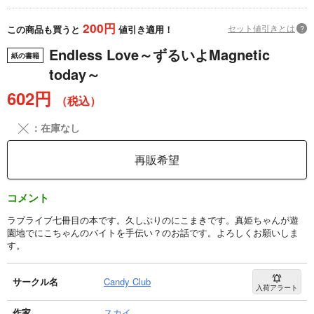
200円
セット値引きとは
?
この商品も買うと
値引き適用！
Endless Love～ずるいよMagnetic
紙の書籍
today～
602円
（税込）
╳
：在庫なし
再販希望
コメント
ラブライブ七冊目の本です。久しぶりのにこまきです。真姫ちゃんが遊
園地でにこちゃんのバイトを手伝い？のお話です。よろしくお願いしま
す。
サークル名
Candy Club
入荷アラート
作家
スカイ