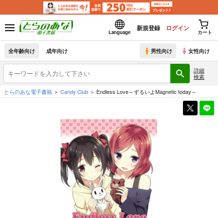
新規登録
ログイン
Language
カート
全年齢向け
成年向け
男性向け
女性向け
詳細
検索
とらのあな電子書籍
Candy Club
Endless Love～ずるいよMagnetic today～