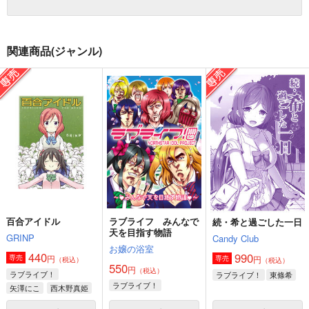
関連商品(ジャンル)
百合アイドル
ラブライフ みんなで
続・希と過ごした一日
天を目指す物語
GRINP
Candy Club
お嬢の浴室
440
990
円
専売
円
専売
（税込）
（税込）
550
円
（税込）
ラブライブ！
ラブライブ！
東條希
ラブライブ！
矢澤にこ
西木野真姫