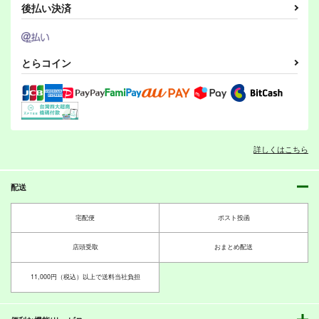
後払い決済
サンプル
サンプル
サンプル
カート
カート
カート
提督不在の鎮守府
深海艦、勧誘初め!!
INFINITE BLUE イン
フィニットブルー
Candy Club
Candy Club
とらコイン
Candy Club
550
550
円
円
専売
専売
（税込）
（税込）
550
円
専売
（税込）
艦隊これくしょん-艦これ-
艦隊これくしょん-艦これ-
艦隊これくしょん-艦これ-
サンプル
サンプル
サンプル
詳しくはこちら
ローマ浴場
続・希と過ごした一日
ショートパンツ in カ
カート
カート
カート
ルデア
Candy Club
Candy Club
Candy Club
550
990
配送
円
円
（税込）
（税込）
550
円
ローマ
東條希
（税込）
ぐだ子
宅配便
ポスト投函
凛ちゃんがネコになっ
やざわセンパイまじパ
Endless Love～妹ハ
サンプル
サンプル
サンプル
ちゃった？！
ネェっす！
ラショー～
店頭受取
おまとめ配送
ピンクのキリン
ピンクのキリン
Candy Club
作品詳細
作品詳細
作品詳細
330
330
550
11,000円（税込）以上で送料当社負担
円
円
専売
専売
円
専売
（税込）
（税込）
（税込）
ラブライブ！
星空凛
ラブライブ！
ラブライブ！
南ことり
矢澤にこ
星空凛
園田海未
絢瀬亜里沙