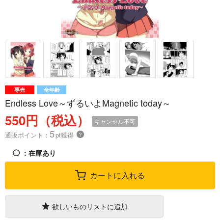
専売
全年齢
Endless Love～ずるいよMagnetic today～
550円（税込）
キャンセル不可
5
通販ポイント：
pt獲得
？
◯
：在庫あり
カートに入れる
欲しいものリストに追加