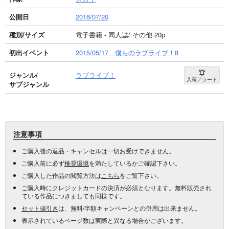
公開日
2016/07/20
種別/サイズ
電子書籍 - 同人誌/ その他 20p
初出イベント
2015/05/17 僕らのラブライブ！8
ジャンル/
ラブライブ！
入荷アラート
サブジャンル
注意事項
ご購入後の返品・キャンセルは一切お受けできません。
ご購入前に必ず
推奨環境
を満たしているかご確認下さい。
ご購入した作品の閲覧方法は
こちら
をご覧下さい。
ご購入時にクレジットカードの決済が必須となります。無料販売され
ている作品につきましても同様です。
セット値引き
は、無料/半額キャンペーンとの併用は出来ません。
表示されているページ数は実際と異なる場合がございます。