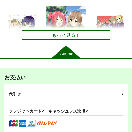
サンプル
サンプル
サンプル
カート
カート
カート
夢と栄誉の向こうへ
Endless Love～出会
Endless Love
いを大切に～
Candy Club
Candy Club
Candy Club
550
550
円
専売
円
専売
（税込）
（税込）
もっと見る！
550
円
専売
（税込）
艦隊これくしょん-艦これ-
ラブライブ！
ラブライブ！
艦娘
オールキャラ
矢澤にこ×西木野真姫
サンプル
サンプル
サンプル
Endless Love～妹ハ
Endless Love～初心
Endless Love
カート
カート
カート
ラショー～
～
Candy Club
お支払い
Candy Club
Candy Club
550
円
（税込）
550
440
円
円
（税込）
（税込）
オールキャラ
代引き
Strawberry Milk Vol.
LetsGOTOUTX！
Im still feeling a little
園田海未
国木田花丸×黒澤ルビィ
7
homesick
ピンクのキリン
いちごみるく
サンプル
サンプル
サンプル
ピンクのキリン
330
円
専売
クレジットカード
キャッシュレス決済
（税込）
660
330
円
円
専売
（税込）
（税込）
作品詳細
作品詳細
作品詳細
ラブライブ！
ラブライブ！
ラブライブ！
高坂穂乃果
園田海未
矢澤にこ×西木野真姫
西木野真姫×星空凛
矢澤にこ