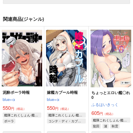
関連商品(ジャンル)
泥酔ポーラ時報
嫁艦カブール時報
ちょっとエロい艦〇れ
0
blue+α
blue+α
ふるはいきっく
550
550
円
円
（税込）
（税込）
605
円
（税込）
艦隊これくしょん-艦これ-
艦隊これくしょん-艦これ-
艦隊これくしょん-艦これ-
ポーラ
コンテ・ディ・カブール
龍田
漣
秋雲