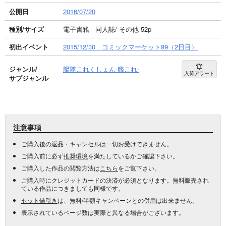
公開日
2016/07/20
種別/サイズ
電子書籍 - 同人誌/ その他 52p
初出イベント
2015/12/30 コミックマーケット89（2日目）
ジャンル/
艦隊これくしょん-艦これ-
入荷アラート
サブジャンル
注意事項
ご購入後の返品・キャンセルは一切お受けできません。
ご購入前に必ず
推奨環境
を満たしているかご確認下さい。
ご購入した作品の閲覧方法は
こちら
をご覧下さい。
ご購入時にクレジットカードの決済が必須となります。無料販売され
ている作品につきましても同様です。
セット値引き
は、無料/半額キャンペーンとの併用は出来ません。
表示されているページ数は実際と異なる場合がございます。