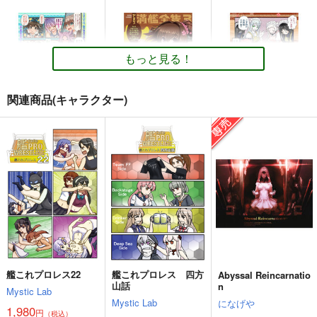
電
雷
第六駆逐隊
赤城
長門
間宮
召しませ♪満艦全隻２
召しませ♪満艦全隻～
サンプル
サンプル
サンプル
もしも艦娘達をスイー
URAN-FACTORY
ツバイキングに連れて
URAN-FACTORY
カート
カート
カート
もっと見る！
行ったら～
407
円
（税込）
306
円
（税込）
艦隊これくしょん-艦これ-
艦隊これくしょん-艦これ-
龍驤
夕張
瑞鳳
関連商品(キャラクター)
なし
サンプル
サンプル
召しませ♪満艦全隻7
召しませ♪満艦全隻3
召しませ♪満艦全隻４
カート
カート
URAN-FACTORY
URAN-FACTORY
URAN-FACTORY
509
407
407
円
円
円
（税込）
（税込）
（税込）
不知火
大和
明石
サンプル
サンプル
サンプル
金髪艦隊への道
私の母港執務室～大和
作品詳細
作品詳細
作品詳細
改
と武蔵編～
MANMADE-S
あ～だこ～だ
月望
艦これプロレス22
艦これプロレス 四方
Abyssal Reincarnatio
660
220
円
円
（税込）
（税込）
山話
n
220
Mystic Lab
円
専売
（税込）
艦隊これくしょん-艦これ-
艦隊これくしょん-艦これ-
Mystic Lab
になげや
艦隊これくしょん-艦これ-
1,980
愛宕（セイバー）
島風
伊58
円
（税込）