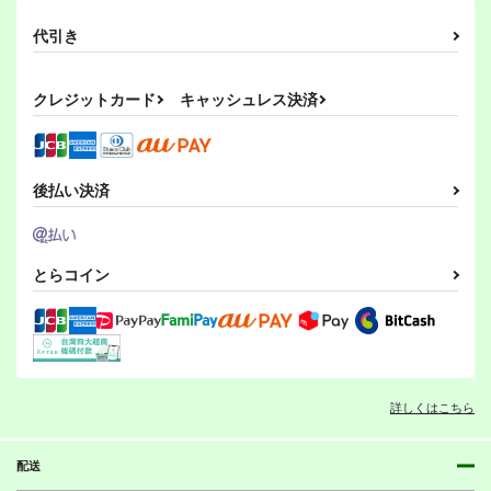
440
暁
空母ヲ級
円
専売
シェフィールド
（税込）
艦隊これくしょん-艦これ-
艦隊これくしょん-艦これ-
代引き
艦隊これくしょん-艦これ-
朝潮
野分
清霜
加古
龍驤
サンプル
サンプル
サンプル
龍驤
大鳳
サラトガ
カート
カート
カート
クレジットカード
キャッシュレス決済
サンプル
サンプル
サンプル
カート
カート
カート
艦これプロレス 四方
艦娘のワンフィンガ
加古と龍驤でギャグ２
山話
ー・セルフィー
岩石社中
後払い決済
Mystic Lab
Candy Club
396
円
（税込）
660
440
円
円
（税込）
（税込）
加古
龍驤
龍驤
とらコイン
サンプル
サンプル
サンプル
作品詳細
作品詳細
作品詳細
ボクカワウソ戦隊ビッ
妙齢型重巡伝 残念だ
クセブン
よ!!足柄さん(47)
詳しくはこちら
Mystic Lab
HYPER BRAND
夕雲型のゆううつな
ちっちゃな艦娘
加古と龍驤でギャグ
日々3
660
880
曖昧me
円
円
岩石社中
（税込）
（税込）
配送
ツキトコオリノ
艦隊これくしょん-艦これ-
艦隊これくしょん-艦これ-
813
330
円
円
（税込）