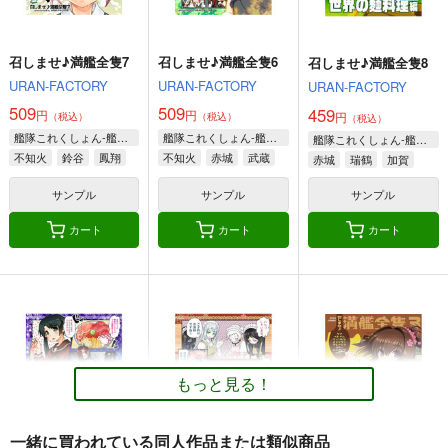
サンプル
サンプル
サンプル
カート
カート
カート
召しませ♪満艦全隻7
召しませ♪満艦全隻6
召しませ♪満艦全隻8
URAN-FACTORY
URAN-FACTORY
URAN-FACTORY
509
509
459
円
円
円
（税込）
（税込）
（税込）
艦隊これくしょん-艦これ-
艦隊これくしょん-艦これ-
艦隊これくしょん-艦これ-
不知火
鈴谷
鳳翔
不知火
赤城
武蔵
赤城
瑞鶴
加賀
サンプル
サンプル
サンプル
カート
カート
カート
航空戦艦 対 空とぶギ
由良と〇〇
大和倶楽部 第弐集
ロチン総集編
夕凪絵日記
美術部
調布市民ふれあい文化
495
1,000
円
円
（税込）
（税込）
サークル
もっと見る！
艦隊これくしょん-艦これ-
艦隊これくしょん-艦これ-
1,000
円
（税込）
由良
大和×提督
艦隊これくしょん-艦これ-
一緒に買われている同人作品または類似商品