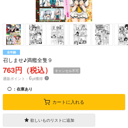
全年齢
召しませ♪満艦全隻９
763円（税込）
キャンセル不可
6
通販ポイント：
pt獲得
？
◯
：在庫あり
カートに入れる
欲しいものリストに追加