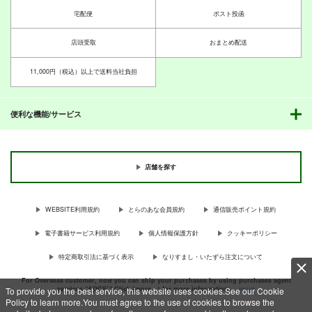
（税込）
440
ボクカワウソ
長門
足柄
円
専売
（税込）
艦隊これくしょん-艦これ-
宅配便
ポスト投函
艦隊これくしょん-艦これ-
コロラド
艦隊これくしょん-艦これ-
金剛
響
龍驤
加古
龍驤
サンプル
サンプル
朝霜
早霜
清霜
店頭受取
おまとめ配送
カート
カート
サンプル
サンプル
サンプル
11,000円（税込）以上で送料当社負担
艦これ軍事読本03
うちの艦娘がいちばん
あかよどのほん。
かわいい
カート
カート
カート
放蕩オペラハウス
紙袋Works
ヌピ小屋
550
739
円
円
便利な機能/サービス
（税込）
（税込）
440
円
（税込）
龍驤
明石×大淀
龍驤
サンプル
サンプル
サンプル
店舗を探す
作品詳細
作品詳細
作品詳細
WEBSITE利用規約
とらのあな会員規約
通信販売ポイント規約
電子書籍サービス利用規約
個人情報保護方針
クッキーポリシー
特定商取引法に基づく表示
なりすまし・いたずら注文について
うちの艦娘がいちばん
龍驤ちゃんは抱かれた
艦これ軍事読本03
For Overseas customer, now you can ship your purchases by using purchases agent
かわいい
い
services “AOCS”! Click {more…} for more information …
more
To provide you the best service, this website uses cookies.See our Cookie
放蕩オペラハウス
ヌピ小屋
ヌピ小屋
Policy to learn more.You must agree to the use of cookies to browse the
550
専売