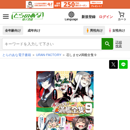
新規登録
ログイン
Language
カート
全年齢向け
成年向け
男性向け
女性向け
詳細
検索
とらのあな電子書籍
URAN-FACTORY
召しませ♪満艦全隻９