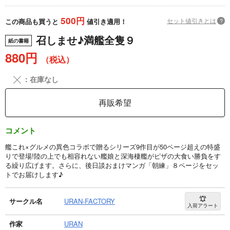
500円
セット値引きとは
?
この商品も買うと
値引き適用！
召しませ♪満艦全隻９
紙の書籍
880円
（税込）
╳
：在庫なし
再販希望
コメント
艦これ×グルメの異色コラボで贈るシリーズ9作目が50ページ超えの特盛
りで登場!陸の上でも相容れない艦娘と深海棲艦がピザの大食い勝負をす
る繰り広げます。さらに、後日談おまけマンガ「朝練」８ページをセッ
トでお届けします♪
サークル名
URAN-FACTORY
入荷アラート
作家
URAN