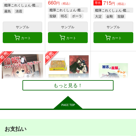
660
715
大和
武蔵
円
円
専売
高雄（ギルガメッシュ）
（税込）
暁、響、雷、電
（税込）
艦隊これくしょん-艦これ-
艦隊これくしょん-艦これ-
艦隊これくしょん-艦これ-
霧島
清霜
サンプル
サンプル
サンプル
龍驤
明石
ポーラ
大淀
金剛
龍驤
カート
カート
カート
サンプル
サンプル
サンプル
カート
カート
カート
召しませ♪満艦全隻５
召しませ♪満艦全隻～
加古と龍驤でギャグ
もしも艦娘達をスイー
URAN-FACTORY
岩石社中
ツバイキングに連れて
URAN-FACTORY
行ったら～
407
330
円
円
（税込）
（税込）
306
円
（税込）
明石
加古
なし
もっと見る！
サンプル
サンプル
サンプル
作品詳細
作品詳細
作品詳細
艦これプロレス 四方
艦これプロレス24
鎮守府ゆく年くる年
山話２
Mystic Lab
あいすしゃーべっと
Mystic Lab
艦娘のワンフィンガ
艦これプロレス7
加古と龍驤でギャグ２
2,200
660
円
円
（税込）
（税込）
ー・セルフィー
660
Mystic Lab
円
岩石社中
（税込）
お支払い
艦隊これくしょん-艦これ-
艦隊これくしょん-艦これ-
Candy Club
艦隊これくしょん-艦これ-
990
天龍
那珂
396
瑞鳳
瑞鶴
円
専売
円
（税込）
（税込）