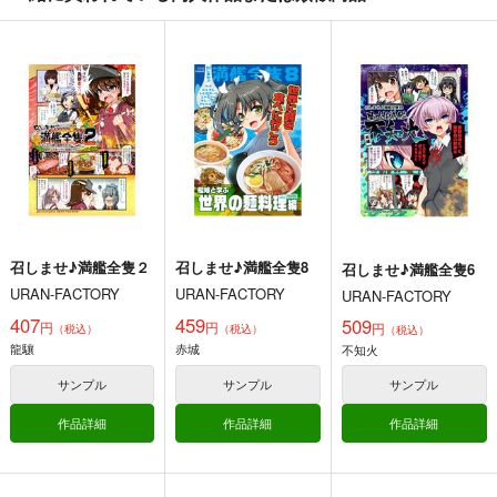
日向
戦艦タ級
サンプル
サンプル
サンプル
召しませ♪満艦全隻５
召しませ♪満艦全隻４
召しませ♪満艦全隻3
URAN-FACTORY
URAN-FACTORY
URAN-FACTORY
カート
カート
カート
407
407
407
円
円
円
（税込）
（税込）
（税込）
艦隊これくしょん-艦これ-
艦隊これくしょん-艦これ-
艦隊これくしょん-艦これ-
明石
戦艦棲姫
大淀
明石
大淀
戦艦棲姫
大和
サンプル
サンプル
サンプル
カート
カート
カート
召しませ♪満艦全隻２
召しませ♪満艦全隻8
召しませ♪満艦全隻6
URAN-FACTORY
URAN-FACTORY
URAN-FACTORY
407
459
509
円
円
円
（税込）
（税込）
（税込）
龍驤
赤城
不知火
だいろく へあーあれ
提督の食卓 艦娘たち
大和倶楽部 第壱集
サンプル
サンプル
サンプル
んじ！
のお料理コンテスト
美術部
第一集・第二集
alanais
スタジオゴンドワナ
作品詳細
作品詳細
作品詳細
1,100
円
（税込）
660
1,313
円
円
専売
（税込）
（税込）
艦隊これくしょん-艦これ-
艦隊これくしょん-艦これ-
艦隊これくしょん-艦これ-
大和×提督