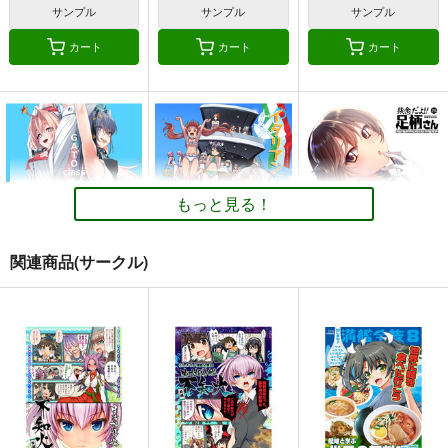
サンプル
サンプル
サンプル
カート
カート
カート
もっと見る！
関連商品(サークル)
GATO class LOVE
イタリアン水着時報
妙齢型重巡伝 残念だ
よ!!足柄さん(25)
blue+α
blue+α
HYPER BRAND
550
550
円
円
（税込）
（税込）
330
円
（税込）
艦隊これくしょん-艦これ-
艦隊これくしょん-艦これ-
艦隊これくしょん-艦これ-
スキャンプ
ドラム
コンテ・ディ・カブール
足柄
ポーラ