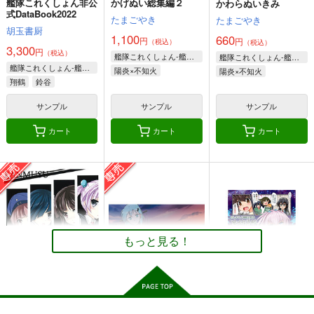
艦隊これくしょん非公
かげぬい総集編２
かわらぬいきみ
660
220
円
円
（税込）
（税込）
式DataBook2022
220
たまごやき
たまごやき
円
専売
（税込）
艦隊これくしょん-艦これ-
艦隊これくしょん-艦これ-
胡玉書厨
艦隊これくしょん-艦これ-
1,100
660
愛宕（セイバー）
島風
伊58
円
円
（税込）
（税込）
3,300
大和
武蔵
円
高雄（ギルガメッシュ）
（税込）
暁、響、雷、電
艦隊これくしょん-艦これ-
艦隊これくしょん-艦これ-
艦隊これくしょん-艦これ-
陽炎×不知火
陽炎×不知火
サンプル
サンプル
サンプル
翔鶴
鈴谷
カート
カート
カート
サンプル
サンプル
サンプル
カート
カート
カート
召しませ♪満艦全隻５
召しませ♪満艦全隻～
艦これプロレス7
もしも艦娘達をスイー
URAN-FACTORY
Mystic Lab
ツバイキングに連れて
URAN-FACTORY
行ったら～
407
990
円
円
（税込）
（税込）
306
円
（税込）
明石
朝潮
なし
もっと見る！
サンプル
サンプル
サンプル
作品詳細
作品詳細
作品詳細
艦これプロレス 四方
艦これプロレス24
鎮守府ゆく年くる年
山話２
Mystic Lab
あいすしゃーべっと
Mystic Lab