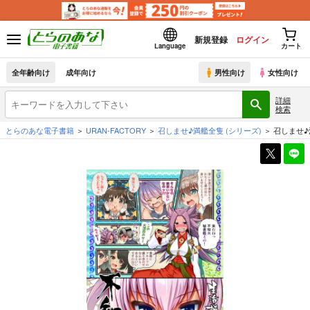
新規登録
ログイン
Language
カート
全年齢向け
成年向け
男性向け
女性向け
詳細
検索
とらのあな電子書籍
URAN-FACTORY
召しませ♪満艦全隻
(シリーズ)
召しませ♪