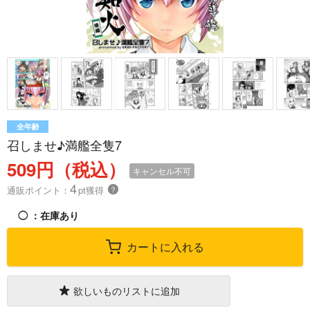
全年齢
召しませ♪満艦全隻7
509円（税込）
キャンセル不可
4
通販ポイント：
pt獲得
？
◯
：在庫あり
カートに入れる
欲しいものリストに追加