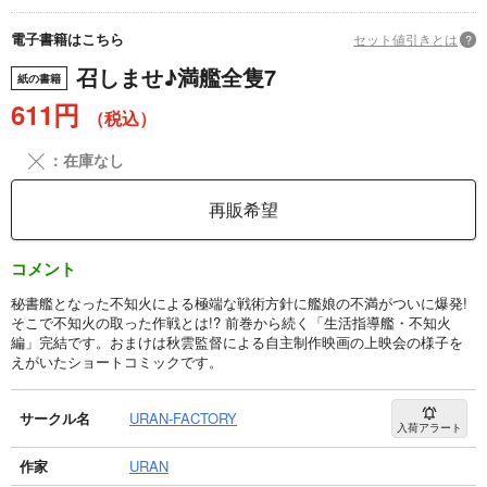
電子書籍はこちら
セット値引きとは
?
召しませ♪満艦全隻7
紙の書籍
611円
（税込）
╳
：在庫なし
再販希望
コメント
秘書艦となった不知火による極端な戦術方針に艦娘の不満がついに爆発!
そこで不知火の取った作戦とは!? 前巻から続く「生活指導艦・不知火
編」完結です。おまけは秋雲監督による自主制作映画の上映会の様子を
えがいたショートコミックです。
サークル名
URAN-FACTORY
入荷アラート
作家
URAN