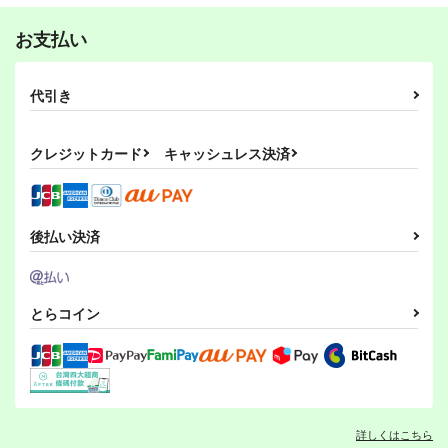
艦娘たくし上げ型
その魂に憐れみを。
召しませ♪満艦全隻6
2,200
660
円
円
（税込）
（税込）
録 Vol,1
660
秋の風
URAN-FACTORY
円
（税込）
お支払い
艦隊これくしょん-艦これ-
艦隊これくしょん-艦これ-
秋月
艦隊これくしょん-艦これ-
713
509
天龍
那珂
瑞鳳
瑞鶴
円
専売
円
（税込）
（税込）
550
暁
空母ヲ級
円
専売
（税込）
シェフィールド
艦隊これくしょん-艦これ-
艦隊これくしょん-艦これ-
代引き
艦隊これくしょん-艦これ-
鈴谷×熊野
不知火
赤城
武蔵
サンプル
サンプル
サンプル
北上
不知火
金剛
カート
カート
カート
クレジットカード
キャッシュレス決済
サンプル
サンプル
サンプル
カート
カート
カート
加古と龍驤でギャグ
あかよどのほん。
時雨しぐれ
岩石社中
紙袋Works
しらたま肉球
後払い決済
330
739
509
円
円
円
（税込）
（税込）
（税込）
加古
時雨
明石×大淀
サンプル
サンプル
サンプル
とらコイン
作品詳細
作品詳細
作品詳細
ボクカワウソ戦隊ビッ
妙齢型重巡伝 残念だ
クセブン
よ!!足柄さん(47)
詳しくはこちら