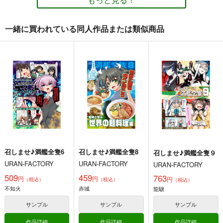
艦隊これくしょん-艦これ-
艦隊これくしょん-艦これ-
1,000
円
（税込）
由良
大和×提督
艦隊これくしょん-艦これ-
一緒に買われている同人作品または類似商品
日向
戦艦タ級
サンプル
サンプル
サンプル
召しませ♪満艦全隻５
召しませ♪満艦全隻４
召しませ♪満艦全隻3
URAN-FACTORY
URAN-FACTORY
URAN-FACTORY
カート
カート
カート
407
407
407
円
円
円
（税込）
（税込）
（税込）
艦隊これくしょん-艦これ-
艦隊これくしょん-艦これ-
艦隊これくしょん-艦これ-
明石
戦艦棲姫
大淀
明石
大淀
戦艦棲姫
大和
サンプル
サンプル
サンプル
カート
カート
カート
召しませ♪満艦全隻6
召しませ♪満艦全隻8
召しませ♪満艦全隻９
URAN-FACTORY
URAN-FACTORY
URAN-FACTORY
509
459
763
円
円
円
（税込）
（税込）
（税込）
不知火
赤城
龍驤
だいろく へあーあれ
提督の食卓 艦娘たち
大和倶楽部 第壱集
サンプル
サンプル
サンプル
んじ！
のお料理コンテスト
美術部
第一集・第二集
alanais
スタジオゴンドワナ
作品詳細
作品詳細
作品詳細