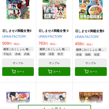
円
（税込）
艦隊これくしょん-艦これ-
艦隊これくしょん-艦これ-
艦隊これくしょん-艦これ-
スキャンプ
ドラム
コンテ・ディ・カブール
足柄
ポーラ
サンプル
サンプル
サンプル
カート
カート
カート
召しませ♪満艦全隻6
召しませ♪満艦全隻９
召しませ♪満艦全隻8
URAN-FACTORY
URAN-FACTORY
URAN-FACTORY
509
763
459
円
円
円
（税込）
（税込）
（税込）
艦隊これくしょん-艦これ-
艦隊これくしょん-艦これ-
艦隊これくしょん-艦これ-
不知火
赤城
武蔵
龍驤
清霜
秋月
赤城
瑞鶴
加賀
サンプル
サンプル
サンプル
カート
カート
カート
航空戦艦 対 空とぶギ
由良と〇〇
大和倶楽部 第弐集
ロチン総集編
夕凪絵日記
美術部
調布市民ふれあい文化
495
1,000
円
円
（税込）
（税込）
サークル
もっと見る！