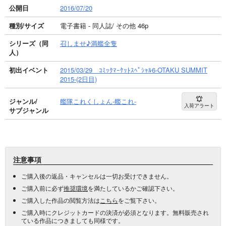
公開日
2016/07/20
種別/サイズ
電子書籍 - 同人誌/ その他 46p
シリーズ（同
召しませ♪満艦全隻
人）
初出イベント
2015/03/29 ｺﾐｯｸﾏｰｹｯﾄｽﾍﾟｼｬﾙ6-OTAKU SUMMIT
2015-(2日目)
ジャンル/
艦隊これくしょん-艦これ-
入荷アラート
サブジャンル
注意事項
ご購入後の返品・キャンセルは一切お受けできません。
ご購入前に必ず
推奨環境
を満たしているかご確認下さい。
ご購入した作品の閲覧方法は
こちら
をご覧下さい。
ご購入時にクレジットカードの決済が必須となります。無料販売され
ている作品につきましても同様です。