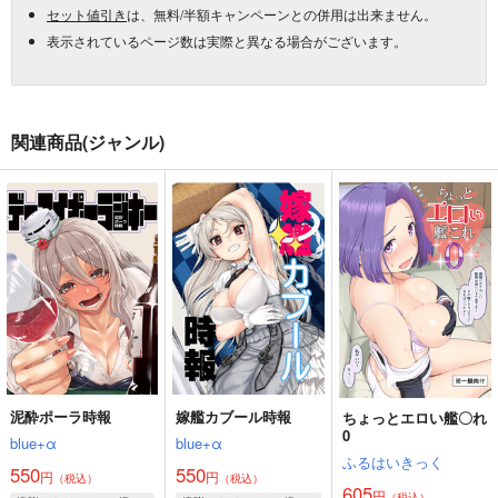
セット値引き
は、無料/半額キャンペーンとの併用は出来ません。
表示されているページ数は実際と異なる場合がございます。
関連商品(ジャンル)
泥酔ポーラ時報
嫁艦カブール時報
ちょっとエロい艦〇れ
0
blue+α
blue+α
ふるはいきっく
550
550
円
円
（税込）
（税込）
605
円
（税込）