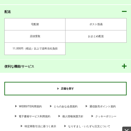
Mystic Lab
HYPER BRAND
660
880
円
円
（税込）
（税込）
配送
艦隊これくしょん-艦これ-
艦隊これくしょん-艦これ-
ボクカワウソ
長門
足柄
宅配便
ポスト投函
コロラド
サンプル
サンプル
店頭受取
おまとめ配送
カート
カート
漢これパーフェクトブ
ZUIKAGAN!
ローマ浴場
11,000円（税込）以上で送料当社負担
ック
ウィスパー
Candy Club
お嬢の浴室
440
550
円
円
（税込）
（税込）
便利な機能/サービス
1,500
円
（税込）
加賀
ローマ
サンプル
サンプル
サンプル
店舗を探す
作品詳細
作品詳細
作品詳細
WEBSITE利用規約
とらのあな会員規約
通信販売ポイント規約
電子書籍サービス利用規約
個人情報保護方針
クッキーポリシー
特定商取引法に基づく表示
なりすまし・いたずら注文について