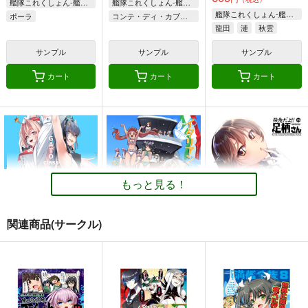
艦隊これくしょん-艦これ-
艦隊これくしょん-艦これ-
艦隊これくしょん-艦これ-
ポーラ
コンテ・ディ・カブール
龍田
漣
秋雲
サンプル
サンプル
サンプル
カート
カート
カート
もっと見る！
関連商品(サークル)
GATO class LOVE
イタリアン水着時報
妙齢型重巡伝 残念だ
よ!!足柄さん(25)
blue+α
blue+α
HYPER BRAND
550
550
円
円
（税込）
（税込）
330