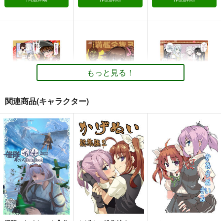
1,100
円
（税込）
660
1,313
円
円
専売
（税込）
（税込）
艦隊これくしょん-艦これ-
艦隊これくしょん-艦これ-
艦隊これくしょん-艦これ-
大和×提督
電
雷
第六駆逐隊
赤城
長門
間宮
召しませ♪満艦全隻２
召しませ♪満艦全隻～
サンプル
サンプル
サンプル
もしも艦娘達をスイー
URAN-FACTORY
ツバイキングに連れて
URAN-FACTORY
カート
カート
カート
もっと見る！
行ったら～
407
円
（税込）
306
円
（税込）
艦隊これくしょん-艦これ-
艦隊これくしょん-艦これ-
龍驤
夕張
瑞鳳
関連商品(キャラクター)
なし
サンプル
サンプル
召しませ♪満艦全隻２
召しませ♪満艦全隻3
召しませ♪満艦全隻４
カート
カート
URAN-FACTORY
URAN-FACTORY
URAN-FACTORY
407
407
407
円
円
円
（税込）
（税込）
（税込）
龍驤
大和
明石
サンプル
サンプル
サンプル
金髪艦隊への道
私の母港執務室～大和
作品詳細
作品詳細
作品詳細
改
と武蔵編～
MANMADE-S
あ～だこ～だ
月望