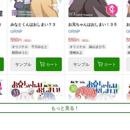
ト
サンプル
カート
サンプル
カート
６
みなとくんはおしまい？３
お兄ちゃんはおしまい！３５
お
GRINP
GRINP
G
550
550
5
円
円
（税込）
（税込）
オリジナル
千川みなと
オリジナル
緒山まひろ
桜田ゆうた
室崎みよ
ト
サンプル
カート
サンプル
カート
つ
ファンタズマゴリア飯
間より
東
H
もっと見る！
ジギザギ
PERSONAL COLOR
330
770
円
円
専売
（税込）
（税込）
1
ゆかゆゆ
東方Project
宇佐見蓮子
東方Project
東
稗田阿求
犬走椛