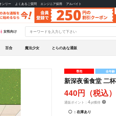
Bオンリー
よくあるご質問
エンジニア採用
アルバイト
女性向け
百合
魔法少女
とらのあな通販
専売
全年齢
新深夜雀食堂 二
440円（税込
4
通販ポイント：
pt獲得
？
◯
：在庫あり