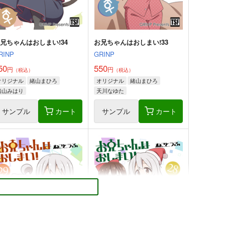
サンプル
カート
サンプル
カート
兄ちゃんはおしまい!34
お兄ちゃんはおしまい!33
RINP
GRINP
50
550
円
円
（税込）
（税込）
オリジナル
緒山まひろ
オリジナル
緒山まひろ
緒山みはり
天川なゆた
サンプル
カート
サンプル
カート
方Project風-心非公式
嗣子の渦の目の中で 後編
andBook
PERSONAL COLOR
胡玉書厨
1,100
円
（税込）
,100
円
（税込）
古明地姉妹
東方Project
方Project
東風谷早苗