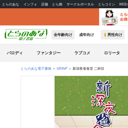
とらのあな
インフォ
店舗
とら婚
サークルポータル
とらコイン
WE
全年齢向け
成年向け
男性向け
パロディ
ファンタジー
ラブコメ
ロリータ
とらのあな電子書籍
GRINP
新深夜雀食堂 二杯目