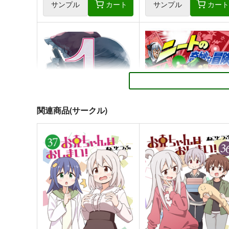
サンプル
カート
サンプル
カー
関連商品(サークル)
１の色
ニートの奇妙な冒険・完全
PERSONAL COLOR
さいピン
1,100
2,420
円
円
（税込）
（税込）
東方Project
霧雨魔理沙×アリス
東方Project
蓬莱山輝夜
十六夜咲夜