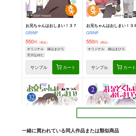
サンプル
カート
サンプル
カー
お兄ちゃんはおしまい！３７
お兄ちゃんはおしまい！３
GRINP
GRINP
550
550
円
円
（税込）
（税込）
オリジナル
緒山まひろ
オリジナル
緒山まひろ
天川なゆた
サンプル
カート
サンプル
カー
そんなこんなで、
ファンタズマゴリア飯～縁
づき～
ジギザギ
ジギザギ
330
円
専売
（税込）
440
円
専売
（税込）
東方Project
因幡てゐ
一緒に買われている同人作品または類似商品
東方Project
稗田阿求
霧雨魔理沙
豊聡耳神子