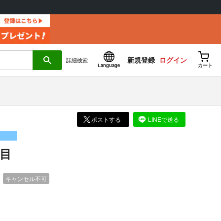
新規登録
ログイン
詳細
検索
Language
カート
ポストする
LINEで送る
杯目
）
キャンセル不可