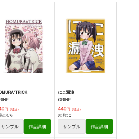
古明地こいし
サンプル
カート
サンプル
カート
兄ちゃんはおしまい!29
お兄ちゃんはおしまい!28
RINP
GRINP
50
550
円
円
（税込）
（税込）
オリジナル
緒山まひろ
オリジナル
緒山まひろ
穂月もみじ
サンプル
カート
サンプル
カート
OMURA*TRICK
にこ漏洩
RINP
GRINP
40
440
円
円
（税込）
（税込）
美ほむら
矢澤にこ
そして彼女は頁をめくる
魂の守
ERSONAL COLOR
PERSONAL COLOR
サンプル
作品詳細
サンプル
作品詳細
70
660
円
円
（税込）
（税込）