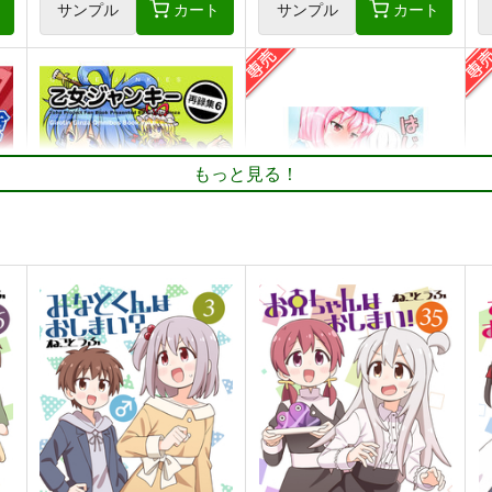
ト
サンプル
カート
サンプル
カート
もっと見る！
版
乙女ジャンキー 再録集6
はじめてのおしおき！
東
ギロチン銀座
shimeji777
1,352
330
円
円
専売
（税込）
（税込）
東方Project
古明地こいし
東方Project
魂魄妖夢
東
青蛾娘々
宇佐見蓮子
西行寺幽々子