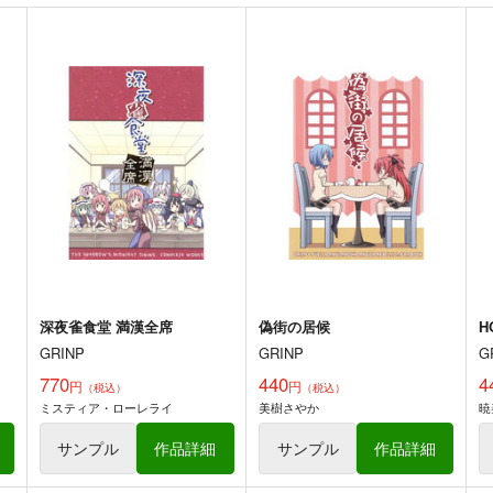
ト
サンプル
カート
サンプル
カート
お兄ちゃんはおしまい!31
お兄ちゃんはおしまい!30
お
GRINP
GRINP
G
550
550
5
円
円
（税込）
（税込）
オリジナル
緒山まひろ
オリジナル
緒山まひろ
富士見ねむ
ト
サンプル
カート
サンプル
カート
深夜雀食堂 満漢全席
偽街の居候
H
GRINP
GRINP
G
770
440
4
円
円
（税込）
（税込）
ミスティア・ローレライ
美樹さやか
暁
茫漠にて霞みゆく
東方Project紅-花非公式
HandBook
PERSONAL COLOR
P
サンプル
作品詳細
サンプル
作品詳細
胡玉書厨
770
7
円
（税込）
1,100