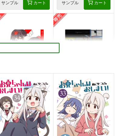
サンプル
カート
サンプル
カート
方オールナイトBest!！
夜行百鬼祭
アトモスフィア
うわのそら舎
1,320
1,210
円
円
専売
専売
（税込）
（税込）
方Project
博麗霊夢×射命丸文
東方Project
封獣ぬえ
二ッ岩マミゾウ