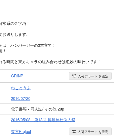
日常系の金字塔！
でお送りします。
そば、ハンバーガーの3本立て！
意！
れる時間と東方キャラの組み合わせは絶妙の味わいです！
GRINP
入荷アラート
を設定
ねことうふ
2016/07/20
電子書籍 - 同人誌/ その他 28p
2016/05/08 第13回 博麗神社例大祭
東方Project
入荷アラート
を設定