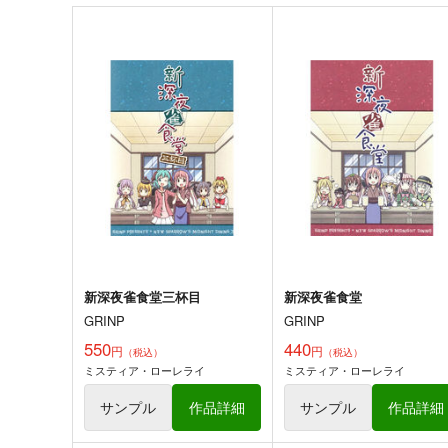
本居小鈴
ルーミア
サンプル
カート
サンプル
カー
お兄ちゃんはおしまい!32
みなとくんはおしまい?2
GRINP
GRINP
550
550
円
円
（税込）
（税込）
オリジナル
緒山まひろ
オリジナル
千川みなと
緒山みはり
リサちー
サンプル
カート
サンプル
カー
新深夜雀食堂三杯目
新深夜雀食堂
GRINP
GRINP
550
440
円
円
（税込）
（税込）
ミスティア・ローレライ
ミスティア・ローレライ
東方Project非公式
嗣子の渦の目の中で 前編
DataBook2025
PERSONAL COLOR
サンプル
作品詳細
サンプル
作品詳細
胡玉書厨
880
円
（税込）
3,300