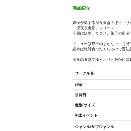
商品紹介
妖怪が集まる深夜食堂のほっこり
「深夜雀食堂」シリーズ！！
今回は妖夢、サグメ、菫子の出演
メニューは茄子のまかない、月見
読めば絶対食べたくなるので要注
深夜の食堂でゆったりと静かに流
サークル名
作家
公開日
種別/サイズ
初出イベント
ジャンル/
サブジャンル