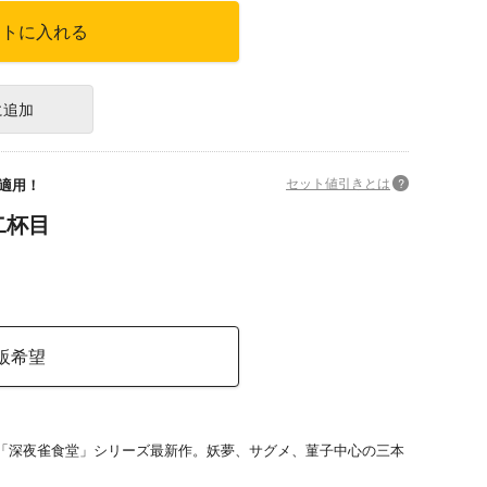
ートに入れる
に追加
セット値引きとは
?
適用！
二杯目
販希望
「深夜雀食堂」シリーズ最新作。妖夢、サグメ、菫子中心の三本