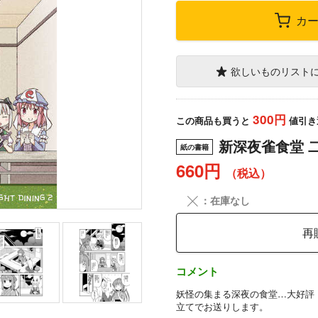
カ
欲しいものリスト
300円
この商品も買うと
値引き
新深夜雀食堂 
紙の書籍
660円
（税込）
╳
：在庫なし
再
コメント
妖怪の集まる深夜の食堂…大好評
立てでお送りします。