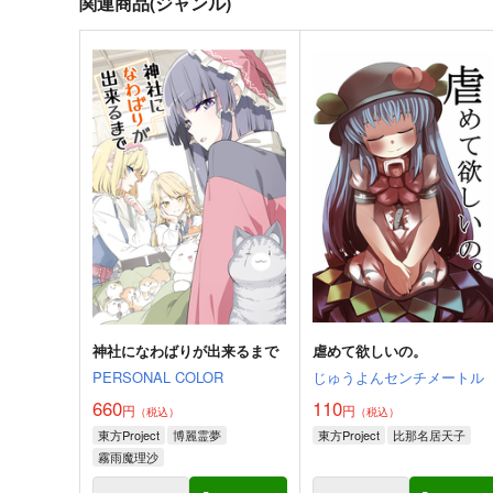
関連商品(ジャンル)
神社になわばりが出来るまで
虐めて欲しいの。
PERSONAL COLOR
じゅうよんセンチメートル
660
110
円
円
（税込）
（税込）
東方Project
博麗霊夢
東方Project
比那名居天子
霧雨魔理沙
アリス・マーガトロイド