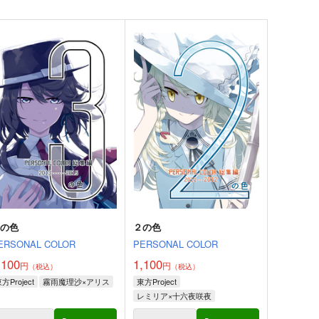
３の色
２の色
ERSONAL COLOR
PERSONAL COLOR
,100
1,100
円
円
（税込）
（税込）
方Project
霧雨魔理沙×アリス
東方Project
レミリア×十六夜咲夜