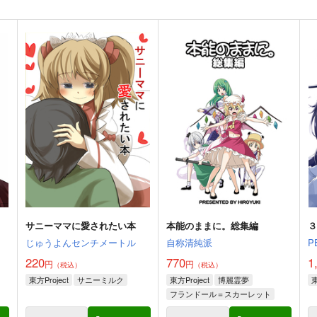
サニーママに愛されたい本
本能のままに。総集編
じゅうよんセンチメートル
自称清純派
P
220
770
1
円
円
（税込）
（税込）
東方Project
サニーミルク
東方Project
博麗霊夢
東
フランドール＝スカーレット
レミリア＝スカーレット