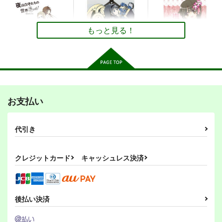
カート
カート
カート
雨本 『笑顔の意味
は・・・』
ぴーこっくあんてな
もっと見る！
110
円
専売
（税込）
艦隊これくしょん-艦これ-
夕立×時雨
サンプル
夜は凸守たちの世界
promise −約束−
なでこニーソックス
カート
DEATH！ −battle in b
ぴーこっくあんてな
ぴーこっくあんてな
お支払い
ed−
ぴーこっくあんてな
110
110
円
円
（税込）
（税込）
110
円
（税込）
阿良々木暦
鹿目まどか×暁美ほむら
代引き
凸守早苗
金髪艦隊への道
私の母港執務室～大和
改
と武蔵編～
サンプル
サンプル
サンプル
MANMADE-S
あ～だこ～だ
月望
クレジットカード
キャッシュレス決済
660
220
円
作品詳細
作品詳細
作品詳細
円
（税込）
（税込）
220
円
専売
（税込）
艦隊これくしょん-艦これ-
艦隊これくしょん-艦これ-
艦隊これくしょん-艦これ-
愛宕（セイバー）
島風
伊58
大和
武蔵
高雄（ギルガメッシュ）
暁、響、雷、電
後払い決済
サンプル
サンプル
サンプル