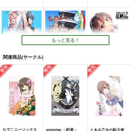
もっと見る！
関連商品(サークル)
GATO class LOVE
イタリアン水着時報
妙齢型重巡伝 残念だ
よ!!足柄さん(25)
blue+α
blue+α
HYPER BRAND
550
550
円
円
（税込）
（税込）
330
円
（税込）
艦隊これくしょん-艦これ-
艦隊これくしょん-艦これ-
艦隊これくしょん-艦これ-
スキャンプ
ドラム
コンテ・ディ・カブール
足柄
ポーラ
サンプル
サンプル
サンプル
カート
カート
カート
なでこニーソックス
promise －約束－
とある乙女の恥力査