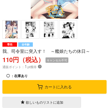
専売
全年齢
我、司令室に突入す！ ～艦娘たちの休日～
110円（税込）
キャンセル不可
1
通販ポイント：
pt獲得
？
◯
：在庫あり
カートに入れる
欲しいものリストに追加