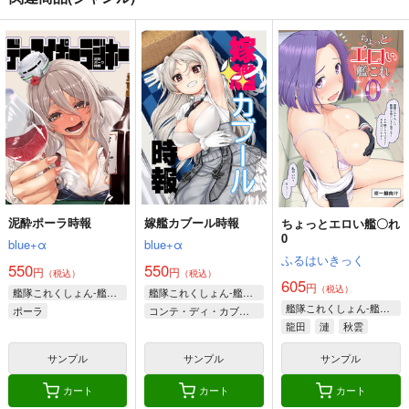
泥酔ポーラ時報
嫁艦カブール時報
ちょっとエロい艦〇れ
0
blue+α
blue+α
ふるはいきっく
550
550
円
円
（税込）
（税込）
605
円
（税込）
艦隊これくしょん-艦これ-
艦隊これくしょん-艦これ-
艦隊これくしょん-艦これ-
ポーラ
コンテ・ディ・カブール
龍田
漣
秋雲
サンプル
サンプル
サンプル
カート
カート
カート