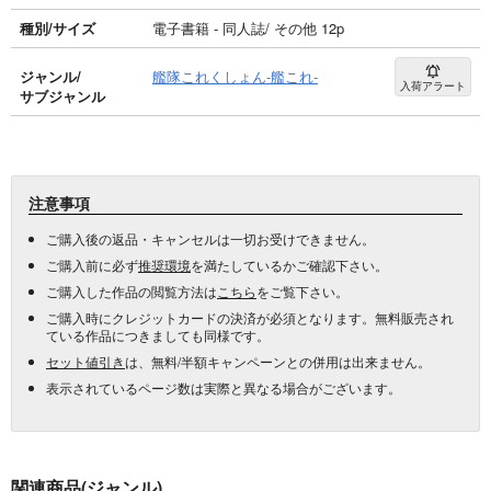
種別/サイズ
電子書籍 - 同人誌/ その他 12p
ジャンル/
艦隊これくしょん-艦これ-
入荷アラート
サブジャンル
注意事項
ご購入後の返品・キャンセルは一切お受けできません。
ご購入前に必ず
推奨環境
を満たしているかご確認下さい。
ご購入した作品の閲覧方法は
こちら
をご覧下さい。
ご購入時にクレジットカードの決済が必須となります。無料販売され
ている作品につきましても同様です。
セット値引き
は、無料/半額キャンペーンとの併用は出来ません。
表示されているページ数は実際と異なる場合がございます。
関連商品(ジャンル)