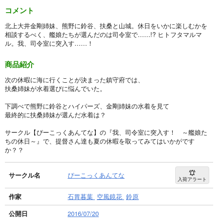
コメント
北上大井金剛姉妹、熊野に鈴谷、扶桑と山城。休日をいかに楽しむかを
相談するべく、艦娘たちが選んだのは司令室で……!? ヒトフタマルマ
ル。我、司令室に突入す……！
商品紹介
次の休暇に海に行くことが決まった鎮守府では、
扶桑姉妹が水着選びに悩んでいた。
下調べで熊野に鈴谷とハイパーズ、金剛姉妹の水着を見て
最終的に扶桑姉妹が選んだ水着は？
サークル【ぴーこっくあんてな】の『我、司令室に突入す！ ～艦娘た
ちの休日～』で、提督さん達も夏の休暇を取ってみてはいかがです
か？？
サークル名
ぴーこっくあんてな
入荷アラート
作家
石胃暮葉
空風鏡花
鈴原
公開日
2016/07/20