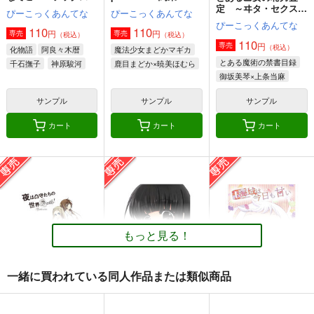
定 ～ヰタ・セクスア
ぴーこっくあんてな
ぴーこっくあんてな
リス～
ぴーこっくあんてな
110
110
円
円
専売
専売
（税込）
（税込）
110
円
専売
（税込）
化物語
阿良々木暦
魔法少女まどかマギカ
とある魔術の禁書目録
千石撫子
神原駿河
鹿目まどか×暁美ほむら
御坂美琴×上条当麻
サンプル
サンプル
サンプル
カート
カート
カート
航空戦艦 対 空とぶギ
由良と〇〇
大和倶楽部 第弐集
ロチン総集編
夕凪絵日記
美術部
調布市民ふれあい文化
495
1,000
円
円
（税込）
（税込）
サークル
艦隊これくしょん-艦これ-
艦隊これくしょん-艦これ-
もっと見る！
1,000
円
（税込）
由良
大和×提督
艦隊これくしょん-艦これ-
日向
戦艦タ級
一緒に買われている同人作品または類似商品
サンプル
サンプル
サンプル
夜は凸守たちの世界
君に届け
Ｅ海域は今日も甘い