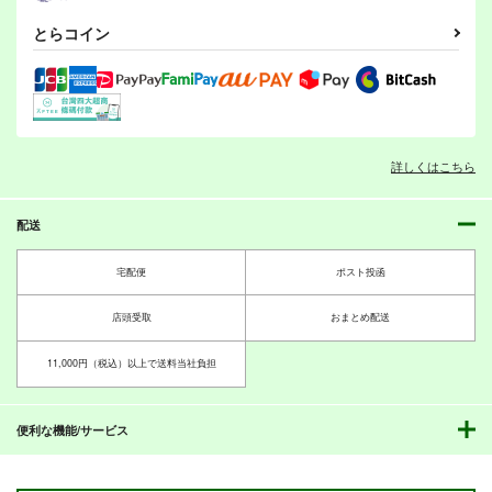
カート
カート
カート
とらコイン
とある乙女の恥力査
その魂に憐れみを。
司令官はバニーがお好
詳しくはこちら
定 ～ヰタ・セクスア
き
秋の風
リス～
ぴーこっくあんてな
スペースくじら
713
円
（税込）
配送
110
495
円
円
（税込）
（税込）
鈴谷×熊野
暁
御坂美琴×上条当麻
宅配便
ポスト投函
艦これプロレス 四方
艦これプロレス24
サンプル
サンプル
サンプル
鎮守府ゆく年くる年
店頭受取
おまとめ配送
山話２
Mystic Lab
あいすしゃーべっと
作品詳細
作品詳細
作品詳細
Mystic Lab
2,200
660
円
円
11,000円（税込）以上で送料当社負担
（税込）
（税込）
660
円
（税込）
艦隊これくしょん-艦これ-
艦隊これくしょん-艦これ-
艦隊これくしょん-艦これ-
天龍
那珂
瑞鳳
瑞鶴
暁
空母ヲ級
便利な機能/サービス
シェフィールド
サンプル
サンプル
サンプル