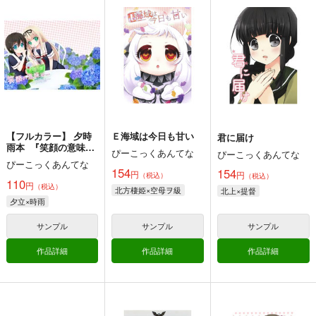
カート
カート
カート
DEATH！ －
ぴーこっくあんてな
ぴーこっくあんてな
battle in bed－
ぴーこっくあんてな
154
154
円
専売
円
専売
（税込）
（税込）
110
円
専売
（税込）
艦隊これくしょん-艦これ-
艦隊これくしょん-艦これ-
中二病でも恋がしたい！
北上×提督
北方棲姫×空母ヲ級
凸守早苗
丹生谷森夏
サンプル
サンプル
サンプル
カート
カート
カート
【フルカラー】 夕時
Ｅ海域は今日も甘い
君に届け
雨本 『笑顔の意味
ぴーこっくあんてな
ぴーこっくあんてな
は・・・』
ぴーこっくあんてな
154
154
円
円
（税込）
（税込）
110
円
（税込）
北方棲姫×空母ヲ級
北上×提督
だいろく へあーあれ
提督の食卓 艦娘たち
大和倶楽部 第壱集
夕立×時雨
んじ！
のお料理コンテスト
美術部
第一集・第二集
alanais
スタジオゴンドワナ
サンプル
サンプル
サンプル
1,100
円
（税込）
660
1,313
円
円
専売
（税込）
（税込）
艦隊これくしょん-艦これ-
作品詳細
作品詳細
作品詳細
艦隊これくしょん-艦これ-
艦隊これくしょん-艦これ-
大和×提督
電
雷
第六駆逐隊
赤城
長門
間宮
サンプル
サンプル
サンプル
【フルカラー】 夕時