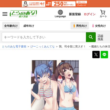
新規登録
ログイン
Language
カート
全年齢向け
成年向け
男性向け
女性向け
詳細
検索
とらのあな電子書籍
ぴーこっくあんてな
我、司令室に突入す！ ～艦娘たちの休