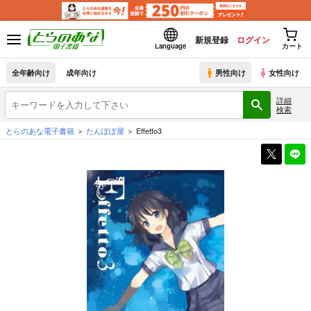
新規登録
ログイン
Language
カート
全年齢向け
成年向け
男性向け
女性向け
詳細
検索
とらのあな電子書籍
たんぽぽ屋
Effetto3