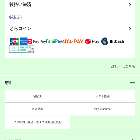
後払い決済
とらコイン
これからはじめる証券
PepperMint☆Tea
詳しくはこちら
日常のあなた お仕事
投資
なマンガ
『耳式』
帝国経済
オペラグラス
660
円
配送
（税込）
220
110
円
円
（税込）
星井美希
（税込）
宅配便
ポスト投函
サンプル
サンプル
サンプル
店頭受取
おまとめ配送
作品詳細
作品詳細
作品詳細
11,000円（税込）以上で送料当社負担