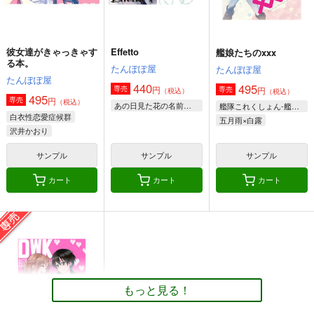
彼女達がきゃっきゃす
Effetto
艦娘たちのxxx
る本。
たんぽぽ屋
たんぽぽ屋
たんぽぽ屋
440
495
円
専売
円
専売
（税込）
（税込）
495
円
専売
（税込）
あの日見た花の名前を僕達はまだ知らない。
艦隊これくしょん-艦これ-
白衣性恋愛症候群
五月雨×白露
沢井かおり
藤沢なぎさ
堺さゆり
サンプル
サンプル
サンプル
カート
カート
カート
もっと見る！