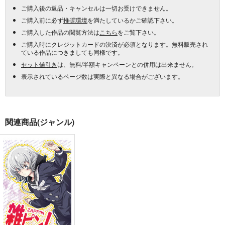
ご購入後の返品・キャンセルは一切お受けできません。
ご購入前に必ず
推奨環境
を満たしているかご確認下さい。
ご購入した作品の閲覧方法は
こちら
をご覧下さい。
ご購入時にクレジットカードの決済が必須となります。無料販売され
ている作品につきましても同様です。
セット値引き
は、無料/半額キャンペーンとの併用は出来ません。
表示されているページ数は実際と異なる場合がございます。
関連商品(ジャンル)