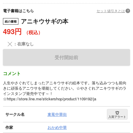
電子書籍はこちら
セット値引きとは
?
アニキウサギの本
紙の書籍
493円
（税込）
╳
：在庫なし
受付開始前
コメント
人生やさぐれてしまったアニキウサギの絵本です。落ち込みつつも前向
きに頑張るアニウサを堪能してください。☆やさぐれアニキウサギのラ
インスタンプ発売中です～！
☆https://store.line.me/stickershop/product/1109192/ja
サークル名
東竜中華街
入荷アラート
作家
おかめ中華