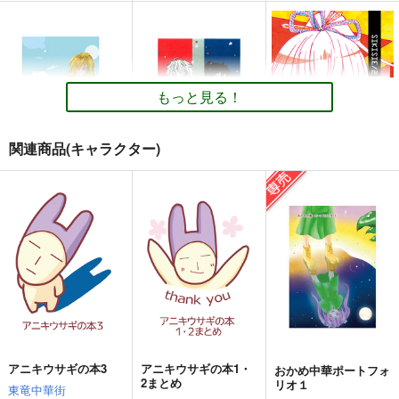
カート
カート
カート
起上太郎のつれづれこ
おかめ中華のうにょら
ぐぴてとっ！
ろりん ちょい読み
な日常
東竜中華街
版！
東竜中華街
東竜中華街
515
もっと見る！
円
（税込）
688
515
円
円
（税込）
（税込）
擬人化
コブラ
オリジナル
オリジナル
アスカ
てとら
関連商品(キャラクター)
魔樹アドリアード
レ級
サンプル
サンプル
サンプル
ぐぴてとっ！
ZUTTOMO!!
sikisie2
カート
カート
カート
東竜中華街
東竜中華街
東竜中華街
515
688
880
円
円
円
（税込）
（税込）
（税込）
君があこがれ 7
スナイパー
ゲリラ レジスタン
コブラ
女の子、人外
The Basics
ス/反政府活動マニュ
ゆゆ
アル
ミリタリーナレッジレ
ミリタリーナレッジレ
サンプル
サンプル
サンプル
330
円
（税込）
ポーツ
ポーツ
作品詳細
作品詳細
作品詳細
オリジナル
1,650
1,650
円
円
（税込）
（税込）
オリジナル
オリジナル
アニキウサギの本3
アニキウサギの本1・
おかめ中華ポートフォ
2まとめ
リオ１
東竜中華街
サンプル
サンプル
サンプル