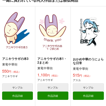
一緒に買われている同人作品または類似商品
カート
カート
カート
sikisie2
おかめ中華ポートフォ
ZUTTOMO!!
リオ１
東竜中華街
東竜中華街
東竜中華街
880
688
円
円
（税込）
（税込）
739
円
専売
（税込）
女の子、人
オリジナル
オリジナル
オリジナル
コブラ
外
おかめ中華
アニキウサギ
サンプル
サンプル
サンプル
カート
カート
カート
アニキウサギの本3
アニキウサギの本1・
おかめ中華のうにょら
2まとめ
な日常
東竜中華街
残夏の家出（総集編）
ミカゲはミカゲの背後
東竜中華街
逢魔ヶ屋 2 「コトダ
東竜中華街
550
霊
円
マ」
（税込）
amaretto
1,100
515
円
円
（税込）
アニキウサギ
（税込）
まるちぷるCAFE
ぽっぽこっこ
1,599
アニキウサギ
アスカ
円
（税込）
110
110
円
円
（税込）
（税込）
オリジナル
サンプル
サンプル
サンプル
オリジナル
ミカゲ
オリジナル
アイラ
作品詳細
作品詳細
作品詳細
サンプル
サンプル
サンプル