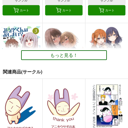
きんどるちゃん
カート
カート
カート
もっと見る！
関連商品(サークル)
みなとくんはおしま
サークル「ユーリカ」
サークル「ユーリカ」
い？３
百合アンソロジー３
百合アンソロジー２
不埒な契約×君色ステ
告白のすきまで×木枯
GRINP
ユーリカ
ユーリカ
ラリウム
らしのルーチェ
550
330
330
円
円
円
（税込）
（税込）
（税込）
オリジナル
オリジナル
オリジナル
千川みなと
桜田ゆうた