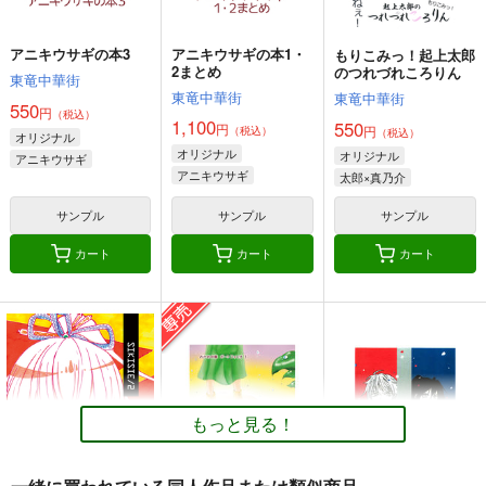
サンプル
サンプル
サンプル
カート
カート
カート
アニキウサギの本3
アニキウサギの本1・
もりこみっ！起上太郎
2まとめ
のつれづれころりん
東竜中華街
東竜中華街
東竜中華街
550
円
（税込）
1,100
550
円
円
（税込）
（税込）
オリジナル
オリジナル
オリジナル
アニキウサギ
アニキウサギ
太郎×真乃介
サンプル
サンプル
サンプル
カート
カート
カート
同人作家がクリスタだ
台所
オリジナル同人て売れ
けで作る同人誌の表紙
るの？＋オリジナル同
乱痴気事虫所
デザイン
人の電子書籍て売れる
壱番地
ぽっぽこっこ
の？etc…～なんだか
110
円
（税込）
んだ赤字出さず20年続
1,100
110
円
円
（税込）
（税込）
オリジナル
砂虫隼
いたよ記録～
もっと見る！
オリジナル
オリジナル
サンプル
サンプル
サンプル