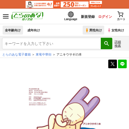
新規登録
ログイン
Language
カート
全年齢向け
成年向け
男性向け
女性向け
詳細
検索
とらのあな電子書籍
東竜中華街
アニキウサギの本