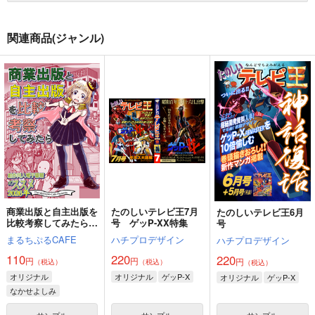
関連商品(ジャンル)
商業出版と自主出版を
たのしいテレビ王7月
たのしいテレビ王6月
比較考察してみたら
号 ゲッP-XX特集
号
創作同人電子書籍のス
まるちぷるCAFE
ハチプロデザイン
ハチプロデザイン
スメ2026年
110
220
220
円
円
円
（税込）
（税込）
（税込）
オリジナル
オリジナル
ゲッP-X
オリジナル
ゲッP-X
なかせよしみ
頼子さん
サンプル
サンプル
サンプル