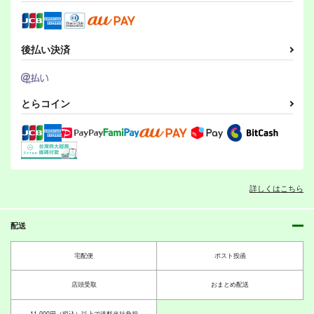
カート
カート
カート
後払い決済
とらコイン
ホームセンターウォー
夏っぽいらくがき本
竜の飼い方教えます26
ズ
水槽
乱痴気事虫所
東京ブルーレイカー
550
110
円
円
（税込）
（税込）
ズ
東秋院鈴子
330
円
（税込）
詳しくはこちら
青木れいか
転生？したら、アンド
竜の飼い方教えます
ロイドでおんなの子
25
サンプル
サンプル
サンプル
箱庭のアリス
乱痴気事虫所
配送
作品詳細
作品詳細
作品詳細
660
110
円
円
（税込）
（税込）
宅配便
ポスト投函
オリジナル
オリジナル
青田沼宗一郎
平公平
店頭受取
おまとめ配送
木久屋桃慈
サンプル
サンプル
11,000円（税込）以上で送料当社負担