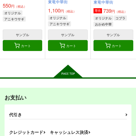
東竜中華街
東竜中華街
550
円
（税込）
カート
カート
カート
1,100
739
円
円
専売
（税込）
（税込）
オリジナル
オリジナル
オリジナル
コブラ
アニキウサギ
アニキウサギ
おかめ中華
アニキウサギ
サンプル
サンプル
サンプル
カート
カート
カート
おかめ中華ポートフォ
起上太郎のつれづれこ
もりこみっ！起上太郎
リオ１
ろりん ちょい読み
のつれづれころりん
版！
東竜中華街
東竜中華街
東竜中華街
739
688
550
円
円
円
（税込）
（税込）
（税込）
コブラ
太郎×真乃介
もっとも清潔なもの
大越史記全書/陳紀
竜の飼い方教えます26
サンプル
サンプル
サンプル
お支払い
乱痴気事虫所
ナントカ堂
乱痴気事虫所
110
110
110
作品詳細
作品詳細
作品詳細
円
円
円
（税込）
（税込）
（税込）
オリジナル
砂虫隼
オリジナル
オリジナル
代引き
東秋院鈴子
ファースト
平公平
サンプル
サンプル
サンプル
クレジットカード
キャッシュレス決済