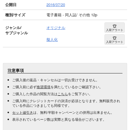
公開日
2016/07/20
種別/サイズ
電子書籍 - 同人誌/ その他 12p
ジャンル/
オリジナル
入荷アラート
サブジャンル
擬人化
入荷アラート
注意事項
ご購入後の返品・キャンセルは一切お受けできません。
ご購入前に必ず
推奨環境
を満たしているかご確認下さい。
ご購入した作品の閲覧方法は
こちら
をご覧下さい。
ご購入時にクレジットカードの決済が必須となります。無料販売され
ている作品につきましても同様です。
セット値引き
は、無料/半額キャンペーンとの併用は出来ません。
表示されているページ数は実際と異なる場合がございます。