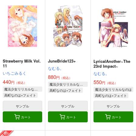
Strawberry Milk Vol.
Strawberry Milk Vol.
Strawberry Milk Vol.
カート
カート
2
6
9
いちごみるく
いちごみるく
いちごみるく
550
660
660
円
円
円
（税込）
（税込）
（税込）
ヴィータちゃんは可愛
Strawberry Milk Vol.
ANOTHER CRISIS 完
高町なのは
高町なのは×フェイト
高町なのは×フェイト
い！
11
全版 Digital+
つくね屋
いちごみるく
1Art.
サンプル
サンプル
サンプル
509
440
1,100
円
円
円
専売
（税込）
（税込）
（税込）
作品詳細
作品詳細
作品詳細
魔法少女リリカルなのは
魔法少女リリカルなのは
魔法少女リリカルなのは
Strawberry Milk Vol.
JuneBride123+
LyricalAnother~The
ヴィータ
高町なのは×フェイト
高町なのは
11
23rd Impact~
なむる。
いちごみるく
なむる。
サンプル
サンプル
サンプル
880
円
（税込）
440
550
円
円
（税込）
（税込）
魔法少女リリカルなのは
カート
カート
カート
魔法少女リリカルなのは
魔法少女リリカルなのは
高町なのは×フェイト
高町なのは×フェイト
高町なのは×フェイト
サンプル
サンプル
サンプル
カート
カート
カート
Strawberry Milk Vol.
Strawberry Milk Vol.
Milk＆water＆