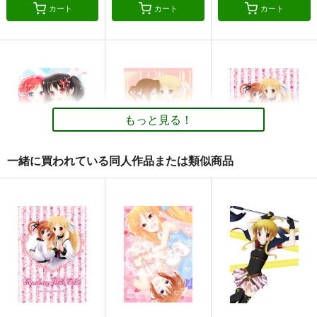
カート
カート
カート
いんたびゅーうぃず
【電子版】Lyrical-
【電子版】Lyrical-
STRIKE 2nd A's 3（
STRIKE 2nd A's 2（
ひなたぼっこ倶楽部
第四巻）
第三巻）
炎の千年計画
炎の千年計画
400
円
（税込）
660
660
円
円
（税込）
（税込）
魔法少女リリカルなのは
もっと見る！
魔法少女リリカルなのは
魔法少女リリカルなのは
ヴィヴィオ×アインハルト
高町なのは
高町なのは
シグナム
リインフォース
シャマル
一緒に買われている同人作品または類似商品
サンプル
サンプル
サンプル
カート
カート
カート
Strawberry Milk Vol.
Strawberry Milk Vol.
Strawberry Milk Vol.
7
6
3
いちごみるく
いちごみるく
いちごみるく
660
660
550
円
円
円
（税込）
（税込）
（税込）
ラブライブ！
魔法少女リリカルなのは
魔法少女リリカルなのは
矢澤にこ×西木野真姫
高町なのは
フェイト
高町なのは×フェイト
サンプル
サンプル
サンプル