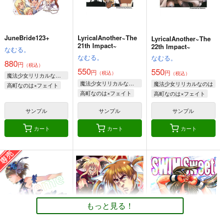
JuneBride123+
LyricalAnother~The
LyricalAnother~The
21th Impact~
22th Impact~
なむる。
なむる。
なむる。
880
円
（税込）
550
550
円
円
（税込）
（税込）
魔法少女リリカルなのは
魔法少女リリカルなのは
魔法少女リリカルなのは
高町なのは×フェイト
高町なのは×フェイト
高町なのは×フェイト
サンプル
サンプル
サンプル
カート
カート
カート
もっと見る！