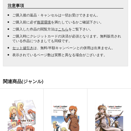
注意事項
ご購入後の返品・キャンセルは一切お受けできません。
ご購入前に必ず
推奨環境
を満たしているかご確認下さい。
ご購入した作品の閲覧方法は
こちら
をご覧下さい。
ご購入時にクレジットカードの決済が必須となります。無料販売され
ている作品につきましても同様です。
セット値引き
は、無料/半額キャンペーンとの併用は出来ません。
表示されているページ数は実際と異なる場合がございます。
関連商品(ジャンル)