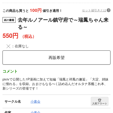
100円
セット値引きとは
?
この商品も買うと
値引き適用！
去年ルノアール鎮守府で～瑞鳳ちゃん来
紙の書籍
る～
550円
（税込）
╳
：在庫なし
再販希望
コメント
pixivで公開した1P漫画に加えて短編「瑞鳳と祥鳳の邂逅」「大淀、姉妹
に憧れる」を収録。おまけもなるべく詰め込んだオルタナ系艦これ本、
新シリーズの登場です！
サークル名
小書会
入荷アラート
作家
小書会