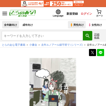
新規登録
ログイン
Language
カート
全年齢向け
成年向け
男性向け
女性向け
詳細
検索
とらのあな電子書籍
小書会
去年ルノアール鎮守府で
(シリーズ)
去年ルノアール