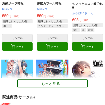
泥酔ポーラ時報
嫁艦カブール時報
ちょっとエロい艦〇れ
0
blue+α
blue+α
ふるはいきっく
550
550
円
円
（税込）
（税込）
605
円
（税込）
艦隊これくしょん-艦これ-
艦隊これくしょん-艦これ-
艦隊これくしょん-艦これ-
ポーラ
コンテ・ディ・カブール
龍田
漣
秋雲
サンプル
サンプル
サンプル
カート
カート
カート
もっと見る！
関連商品(サークル)