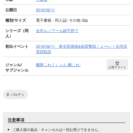
公開日
2016/09/11
種別/サイズ
電子書籍 - 同人誌/ その他 32p
シリーズ（同
去年ルノアール鎮守府で
人）
初出イベント
2016/09/11 軍令部酒保&砲雷撃戦！よーい！合同演
習四戦目
ジャンル/
艦隊これくしょん-艦これ-
入荷アラート
サブジャンル
#
パロディ
注意事項
ご購入後の返品・キャンセルは一切お受けできません。