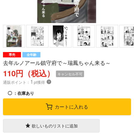
専売
全年齢
去年ルノアール鎮守府で～瑞鳳ちゃん来る～
110円（税込）
キャンセル不可
1
通販ポイント：
pt獲得
？
◯
：在庫あり
カートに入れる
欲しいものリストに追加