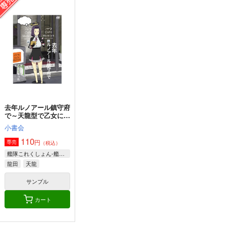
GATO class LOVE
イタリアン水着時報
妙齢型重巡伝 残念だ
よ!!足柄さん(25)
blue+α
blue+α
HYPER BRAND
550
550
円
円
（税込）
（税込）
330
円
（税込）
艦隊これくしょん-艦これ-
艦隊これくしょん-艦これ-
艦隊これくしょん-艦これ-
スキャンプ
ドラム
コンテ・ディ・カブール
足柄
ポーラ
サンプル
サンプル
サンプル
カート
カート
カート
去年ルノアール鎮守府
で～天龍型で乙女にな
った私～
小書会
110
円
専売
（税込）
艦隊これくしょん-艦これ-
龍田
天龍
サンプル
カート