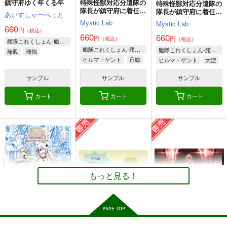
鎮守府ゆく年くる年
特殊怪獣対応分遣隊の
特殊怪獣対応分遣隊の
隊長が鎮守府に着任し
隊長が鎮守府に着任し
あいすしゃーべっと
ました2。
ました。
Mystic Lab
金髪艦隊への道
私の母港執務室～大和
Mystic Lab
改
660
円
と武蔵編～
（税込）
MANMADE-S
660
あ～だこ～だ
660
円
円
（税込）
（税込）
艦隊これくしょん-艦これ-
月望
660
220
艦隊これくしょん-艦これ-
艦隊これくしょん-艦これ-
円
円
瑞鳳
瑞鶴
（税込）
（税込）
220
円
専売
ヒルマ・ゲント
迅鯨
（税込）
ヒルマ・ゲント
大淀
シェフィールド
艦隊これくしょん-艦これ-
艦隊これくしょん-艦これ-
大淀
艦隊これくしょん-艦これ-
明石
愛宕（セイバー）
島風
伊58
サンプル
サンプル
サンプル
大和
武蔵
高雄（ギルガメッシュ）
暁、響、雷、電
カート
カート
カート
サンプル
サンプル
サンプル
カート
カート
カート
鎮守府空母のLINE事
アケボノート 鎮守府
提督不在の鎮守府
情 番外編
の日常編
Candy Club
助
雑楽屋
550
円
（税込）
660
735
円
円
（税込）
（税込）
赤城
曙
もっと見る！
サンプル
サンプル
サンプル
作品詳細
作品詳細
作品詳細