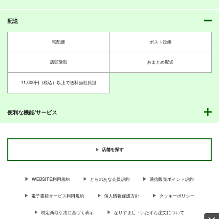
艦これプロレス8
Ｂｅｔｗｅｅｎ ｔｈ
新米提督奮闘記
ｅ ｌｉｎｅｓ
Mystic Lab
蒼極の月
配送
ボクカワウソ戦隊ビッ
妙齢型重巡伝 残念だ
ミジンコキック
990
330
クセブン
よ!!足柄さん(47)
円
専売
円
専売
（税込）
（税込）
110
円
専売
（税込）
宅配便
ポスト投函
Mystic Lab
HYPER BRAND
艦隊これくしょん-艦これ-
艦隊これくしょん-艦これ-
艦隊これくしょん-艦これ-
島風×長波
大淀
660
880
円
円
（税込）
（税込）
祥鳳
瑞鳳
大鯨
店頭受取
おまとめ配送
艦隊これくしょん-艦これ-
艦隊これくしょん-艦これ-
サンプル
サンプル
サンプル
ボクカワウソ
長門
足柄
11,000円（税込）以上で送料当社負担
コロラド
鎮守府空母のLINE事
私立艦これ学園～
干物姉！しぐれちゃん
カート
カート
カート
サンプル
サンプル
情 完全リメイク版
EXCEL鎮守府編～
PoPPiN' PRiSM
前編
便利な機能/サービス
助
同人アークティック
カート
カート
550
円
（税込）
1,100
1,100
円
円
（税込）
（税込）
時雨
艦娘
提督×大鳳
店舗を探す
サンプル
サンプル
サンプル
作品詳細
作品詳細
作品詳細
WEBSITE利用規約
とらのあな会員規約
通信販売ポイント規約
電子書籍サービス利用規約
個人情報保護方針
クッキーポリシー
特定商取引法に基づく表示
なりすまし・いたずら注文について