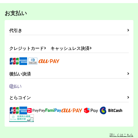
艦これプロレスクロニ
うちのお姉ちゃん可愛
Abyssal Reincarnatio
クル
すぎ問題！
n
お支払い
艦これプロレス 四方
艦これプロレス24
Mystic Lab
ミジンコキック
鎮守府ゆく年くる年
になげや
山話２
Mystic Lab
あいすしゃーべっと
990
306
715
円
円
専売
円
専売
（税込）
（税込）
（税込）
Mystic Lab
2,200
代引き
660
艦隊これくしょん-艦これ-
艦隊これくしょん-艦これ-
円
艦隊これくしょん-艦これ-
円
（税込）
（税込）
660
円
（税込）
北方棲姫
神通
大淀
提督×祥鳳
大淀
金剛
龍驤
艦隊これくしょん-艦これ-
艦隊これくしょん-艦これ-
艦隊これくしょん-艦これ-
天龍
那珂
瑞鳳
瑞鶴
クレジットカード
キャッシュレス決済
サンプル
サンプル
サンプル
暁
空母ヲ級
シェフィールド
カート
カート
カート
サンプル
サンプル
サンプル
悪魔将軍、鎮守府に立
特殊怪獣対応分遣隊の
特殊怪獣対応分遣隊の
カート
カート
カート
つ!!-総集編-
隊長が鎮守府に着任し
隊長が鎮守府に着任し
後払い決済
ました2。
ました。
くず鉄作りの海
Mystic Lab
Mystic Lab
1,320
660
660
円
円
円
（税込）
（税込）
（税込）
悪魔将軍
ヒルマ・ゲント
ヒルマ・ゲント
とらコイン
サンプル
サンプル
サンプル
作品詳細
作品詳細
作品詳細
詳しくはこちら