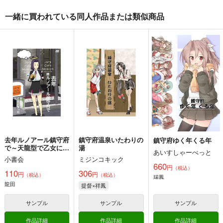
航空戦艦 対 空とぶギ
由良と〇〇
大和倶楽部 第弐集
一緒に買われている同人作品または類似商品
ロチン総集編
夕凪絵日記
美術部
調布市民ふれあい文化
495
1,000
円
円
（税込）
（税込）
サークル
艦隊これくしょん-艦これ-
艦隊これくしょん-艦これ-
1,000
円
（税込）
由良
大和×提督
艦隊これくしょん-艦これ-
日向
戦艦タ級
サンプル
サンプル
サンプル
カート
カート
カート
去年ルノアール鎮守府
鎮守府温泉いたわりの
鎮守府ゆく年くる年
で～天龍型で乙女にな
湯
あいすしゃーべっと
った私～
小書会
ミジンコキック
660
円
（税込）
110
306
円
円
（税込）
（税込）
瑞鳳
龍田
提督×祥鳳
サンプル
サンプル
サンプル
作品詳細
作品詳細
作品詳細