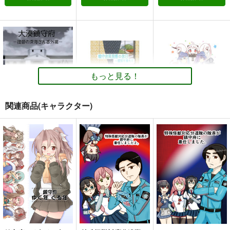
だいろく へあーあれ
提督の食卓 艦娘たち
大和倶楽部 第壱集
んじ！
のお料理コンテスト
美術部
第一集・第二集
alanais
スタジオゴンドワナ
1,100
円
（税込）
660
1,313
円
円
専売
（税込）
（税込）
艦隊これくしょん-艦これ-
艦隊これくしょん-艦これ-
艦隊これくしょん-艦これ-
大和×提督
もっと見る！
電
雷
第六駆逐隊
赤城
長門
間宮
サンプル
サンプル
サンプル
関連商品(キャラクター)
カート
カート
カート
大湊鎮守府−提督の深
鎮守府風提督の休日～
ほっぽ鎮守府探訪記
海さん番外編−
艦娘を添えて
いどんち
美翼工房
ミジンコキック
660
円
（税込）
550
330
円
円
（税込）
（税込）
北方棲姫
鳳翔
提督×祥鳳
サンプル
サンプル
サンプル
作品詳細
作品詳細
作品詳細