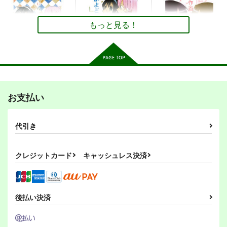
外から２人を見てみよ
同人勇者
間宮・伊良湖と明石・
う
大淀のほん。
紙袋Works
紙袋Works
紙袋Works
もっと見る！
246
円
（税込）
657
493
円
円
（税込）
（税込）
結城友奈は勇者である
艦隊これくしょん-艦これ-
艦隊これくしょん-艦これ-
乃木園子×三好夏凜
利根×筑摩
明石×大淀
サンプル
サンプル
サンプル
あかよどのほん２ 樹
あかよどのほん。
創作百合短編集
に咲く花
お支払い
紙袋Works
カート
カート
カート
紙袋Works
紙袋Works
739
862
円
円
（税込）
（税込）
657
円
（税込）
明石×大淀
代引き
明石×大淀
スプラカーニヴァル9
げとれりアーカイブス
スプラカーニヴァル８
01
俺様流～oresama
俺様流～oresama
サンプル
サンプル
サンプル
ふろうれっと工廠
クレジットカード
キャッシュレス決済
style～
style～
作品詳細
作品詳細
作品詳細
1,320
円
専売
880
（税込）
440
円
円
（税込）
（税込）
オリジナル
その他
ガール
その他
ガール
ボーイ
ボーイ
８号
後払い決済
サンプル
サンプル
サンプル