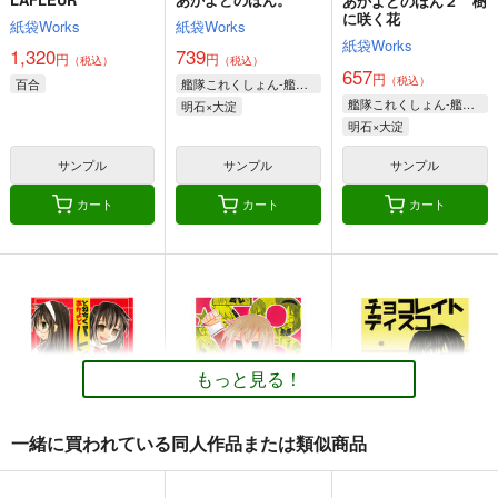
あかよどのほん２ 樹
に咲く花
紙袋Works
紙袋Works
紙袋Works
1,320
739
円
円
（税込）
（税込）
657
円
（税込）
百合
艦隊これくしょん-艦これ-
艦隊これくしょん-艦これ-
明石×大淀
明石×大淀
サンプル
サンプル
サンプル
カート
カート
カート
スレイブニル プロッ
おいでよ北斗の森
ピカチュウ日記完全総
プデザインワークス
集編
お嬢の浴室
倉持図鑑
お嬢の浴室
750
円
（税込）
330
2,000
円
円
（税込）
（税込）
その他
もっと見る！
その他
その他
サンプル
サンプル
サンプル
一緒に買われている同人作品または類似商品
カート
カート
カート