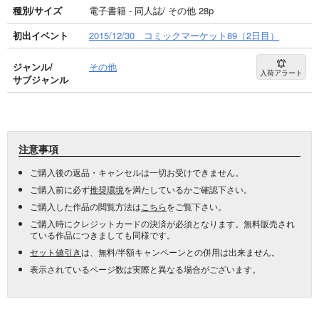
種別/サイズ
電子書籍 - 同人誌/ その他 28p
初出イベント
2015/12/30 コミックマーケット89（2日目）
ジャンル/
その他
入荷アラート
サブジャンル
注意事項
ご購入後の返品・キャンセルは一切お受けできません。
ご購入前に必ず
推奨環境
を満たしているかご確認下さい。
ご購入した作品の閲覧方法は
こちら
をご覧下さい。
ご購入時にクレジットカードの決済が必須となります。無料販売され
ている作品につきましても同様です。
セット値引き
は、無料/半額キャンペーンとの併用は出来ません。
表示されているページ数は実際と異なる場合がございます。