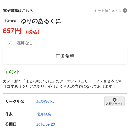
電子書籍はこちら
セット値引きとは
?
ゆりのあるくに
紙の書籍
657円
（税込）
╳
：在庫なし
再販希望
コメント
ガスト新作「よるのないくに」のアーナス×リュリーティス百合本です！
４コマありシリアスあり、盛りだくさんの内容になっております！
サークル名
紙袋Works
入荷アラート
作家
環月紙袋
公開日
2016/09/20