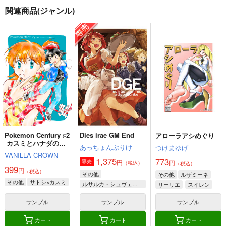
関連商品(ジャンル)
Pokemon Century ♯2
Dies irae GM End
アローラアシめぐり
カスミとハナダの温
あっちょんぶりけ
つけまゆげ
泉街
VANILLA CROWN
1,375
773
円
専売
円
（税込）
（税込）
399
円
（税込）
その他
その他
ルザミーネ
その他
サトシ×カスミ
ルサルカ・シュヴェーゲリン
リーリエ
スイレン
ロートス・ライヒハート
サンプル
サンプル
サンプル
ヴィルヘルム・エーレンブルグ
カート
カート
カート