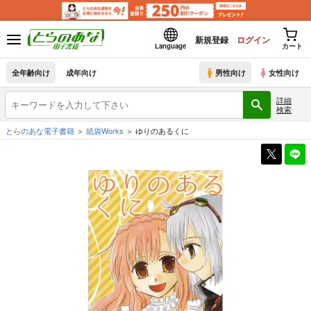
新規登録
ログイン
Language
カート
全年齢向け
成年向け
男性向け
女性向け
詳細
検索
とらのあな電子書籍
紙袋Works
ゆりのあるくに