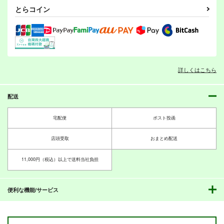
大体黒髪のせい。
創作百合短編集
薄紅葉
カート
カート
カート
とらコイン
紙袋Works
紙袋Works
紙袋Works
690
862
715
円
円
円
（税込）
（税込）
（税込）
その花びらにくちづけを
オリジナル
その他
綾瀬美夜×安曇璃紗
八代譲葉×小御門ネリネ
詳しくはこちら
サンプル
サンプル
サンプル
とねちくあかよどバレ
１０周年だよ！全員集
外から２人を見てみよ
ンタインアラカルト
合！
う
カート
カート
カート
紙袋Works
紙袋Works
紙袋Works
配送
657
657
657
円
円
円
（税込）
（税込）
（税込）
宅配便
ポスト投函
筑摩×利根
綾瀬美夜×安曇璃紗
利根×筑摩
吊原ひなこの病 小説
吊原ひなこの病 絵本
サンプル
サンプル
サンプル
スプラカーニヴァル７
店頭受取
おまとめ配送
版
版
俺様流～oresama
作品詳細
作品詳細
作品詳細
UMBRELLA*GIRL
UMBRELLA*GIRL
11,000円（税込）以上で送料当社負担
style～
1,100
1,100
円
円
（税込）
（税込）
440
円
（税込）
その他
吊原ひなこ
その他
吊原ひなこ
その他
ガール
便利な機能/サービス
ボーイ
テンタクルズ
サンプル
サンプル
サンプル
間宮・伊良湖と明石・
Flower Smile
曜ちゃんは片思い