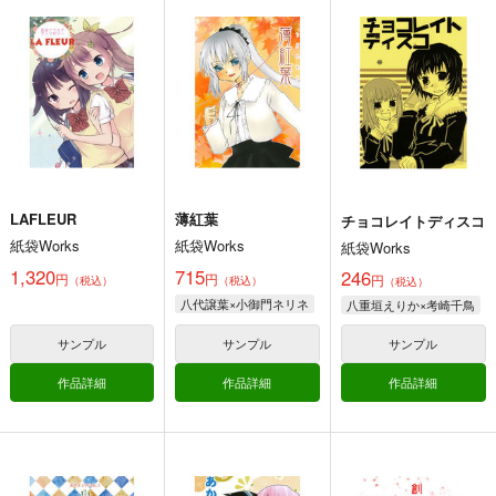
とねちくあかよどバレ
１０周年だよ！全員集
チョコレイトディスコ
ンタインアラカルト
合！
紙袋Works
紙袋Works
紙袋Works
246
円
（税込）
657
657
円
円
（税込）
（税込）
その他
艦隊これくしょん-艦これ-
その花びらにくちづけを
八重垣えりか×考崎千鳥
筑摩×利根
綾瀬美夜×安曇璃紗
サンプル
サンプル
サンプル
カート
カート
カート
LAFLEUR
薄紅葉
チョコレイトディスコ
紙袋Works
紙袋Works
紙袋Works
日本縦断「ヴェガ号」
造型の巻 弐
スプラカーニヴァル
1,320
715
246
円
円
円
殺人事件
（税込）
（税込）
PT
（税込）
生ハッハ
八代譲葉×小御門ネリネ
八重垣えりか×考崎千鳥
重月書房
放射性同位
俺様流～oresama
785
円
専売
（税込）
体
style～
サンプル
サンプル
サンプル
その他
正宗
村正
330
440
円
専売
円
（税込）
（税込）
作品詳細
作品詳細
作品詳細
その他
十津川省三
その他
ガール
亀井定雄
ボーイ
サンプル
サンプル
サンプル
カート
カート
カート