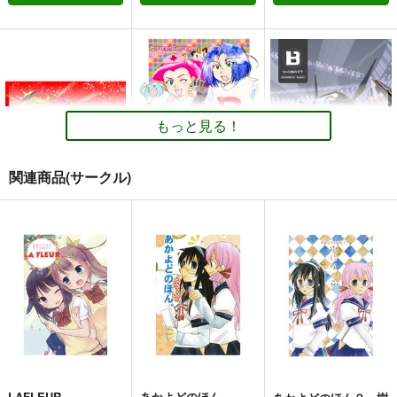
もっと見る！
関連商品(サークル)
BADDAY Sputtering
♯1 生まれた街(マサラ
V-BEAST
タウン)のポケモンセ
出鱈目
倉持図鑑
ンター
VANILLA CROWN
1,100
440
円
円
（税込）
（税込）
499
円
（税込）
その他
アカちゃん
その他
バーチャロン
その他
トラストちゃん
コジロウ×ムサシ
サンプル
サンプル
サンプル
カート
カート
カート
LAFLEUR
あかよどのほん。