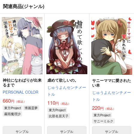
関連商品(ジャンル)
神社になわばりが出来
虐めて欲しいの。
サニーママに愛された
るまで
い本
じゅうよんセンチメー
PERSONAL COLOR
じゅうよんセンチメー
トル
トル
660
円
110
（税込）
円
（税込）
220
東方Project
博麗霊夢
円
（税込）
東方Project
霧雨魔理沙
東方Project
比那名居天子
アリス・マーガトロイド
サニーミルク
サンプル
サンプル
サンプル