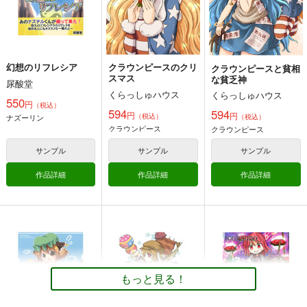
カート
カート
カート
幻想のリフレシア
クラウンピースのクリ
クラウンピースと貧相
スマス
な貧乏神
尿酸堂
くらっしゅハウス
くらっしゅハウス
550
円
（税込）
594
594
円
円
（税込）
ナズーリン
（税込）
クラウンピース
クラウンピース
サンプル
サンプル
サンプル
作品詳細
作品詳細
作品詳細
はじめてのおしおき！
東方オールナイト
夜行百鬼祭
Best!！
shimeji777
うわのそら舎
アトモスフィア
330
1,210
円
専売
円
専売
（税込）
（税込）
1,320
円
専売
（税込）
東方Project
魂魄妖夢
東方Project
封獣ぬえ
東方Project
西行寺幽々子
二ッ岩マミゾウ
博麗霊夢×射命丸文
もっと見る！
サンプル
サンプル
サンプル