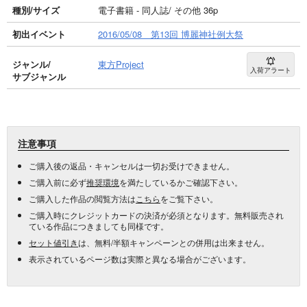
種別/サイズ
電子書籍 - 同人誌/ その他 36p
初出イベント
2016/05/08 第13回 博麗神社例大祭
ジャンル/
東方Project
入荷アラート
サブジャンル
注意事項
ご購入後の返品・キャンセルは一切お受けできません。
ご購入前に必ず
推奨環境
を満たしているかご確認下さい。
ご購入した作品の閲覧方法は
こちら
をご覧下さい。
ご購入時にクレジットカードの決済が必須となります。無料販売され
ている作品につきましても同様です。
セット値引き
は、無料/半額キャンペーンとの併用は出来ません。
表示されているページ数は実際と異なる場合がございます。