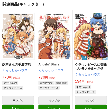
関連商品(キャラクター)
カート
カート
カート
おふろはやだやだ！
ごちうさ
東方の日常 12
ほがらっか＋
ひとりオセロ
雪雪崩屋
440
440
1,375
円
円
円
（税込）
（税込）
（税込）
橙
清蘭
稀神サグメ
サンプル
サンプル
サンプル
作品詳細
作品詳細
作品詳細
妖精さんの手遊び唄
Angels' Share
クラウンピースに美味
しいモノを食べさせて
そんなこんなで、
ファンタズマゴリア飯
ファンタズマゴリア飯
くらっしゅハウス
くらっしゅハウス
眺めるだけの本
～縁つづき～
くらっしゅハウス
ジギザギ
ジギザギ
770
770
円
円
（税込）
（税込）
ジギザギ
594
330
円
330
（税込）
円
専売
東方Project
東方Project
博麗霊夢
円
専売
（税込）
（税込）
440
円
専売
東方Project
（税込）
クラウンピース
クラウンピース
東方Project
因幡てゐ
東方Project
クラウンピース
東方Project
稗田阿求
サニーミルク
ルナチャイルド
霧雨魔理沙
宇佐見蓮子
稗田阿求
ヘカーティア・ラピスラズリ
本居小鈴
ルーミア
ルナチャイルド
豊聡耳神子
犬走椛
サンプル
サンプル
サンプル
サニーミルク
サンプル
サンプル
サンプル
カート
カート
カート