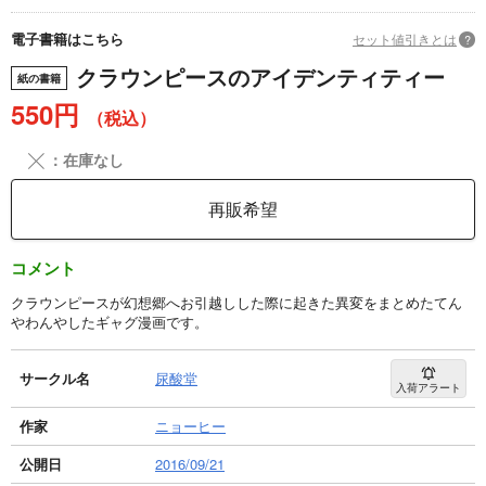
電子書籍はこちら
セット値引きとは
?
クラウンピースのアイデンティティー
紙の書籍
550円
（税込）
╳
：在庫なし
再販希望
コメント
クラウンピースが幻想郷へお引越しした際に起きた異変をまとめたてん
やわんやしたギャグ漫画です。
サークル名
尿酸堂
入荷アラート
作家
ニョーヒー
公開日
2016/09/21