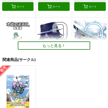
カート
カート
カート
もっと見る！
関連商品(サークル)
本能のままに。総集編
３の色
２の色
自称清純派
PERSONAL COLOR
PERSONAL COLOR
770
1,100
1,100
円
円
円
（税込）
（税込）
（税込）
東方Project
博麗霊夢
東方Project
東方Project
フランドール＝スカーレット
霧雨魔理沙×アリス
レミリア×十六夜咲夜
レミリア＝スカーレット
サンプル
サンプル
サンプル