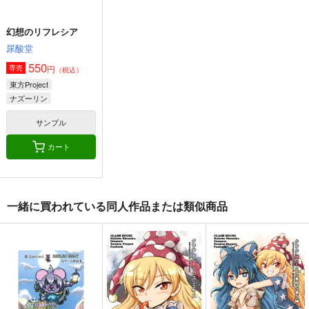
カート
カート
カート
幻想のリフレシア
尿酸堂
550
円
専売
（税込）
東方Project
ナズーリン
サンプル
カート
１の色
ニートの奇妙な冒険・
乙女ジャンキー 再録
一緒に買われている同人作品または類似商品
完全版
集6
PERSONAL COLOR
さいピン
ギロチン銀座
1,100
円
（税込）
2,420
1,352
円
円
（税込）
（税込）
東方Project
東方Project
東方Project
霧雨魔理沙×アリス
蓬莱山輝夜
古明地こいし
十六夜咲夜
青蛾娘々
宇佐見蓮子
サンプル
サンプル
サンプル