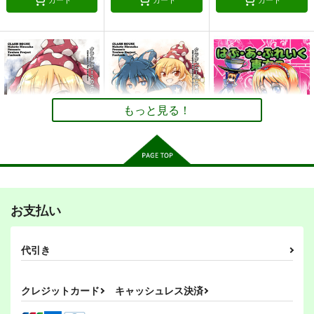
カート
カート
カート
愛狼、今泉影狼の秘薬
愛狼、今泉影狼の金魚
だらっと小鈴ちゃん
秋の胡桃亭
秋の胡桃亭
れいんふぉーる
660
715
440
円
円
円
（税込）
（税込）
（税込）
今泉影狼
今泉影狼
本居小鈴
サンプル
サンプル
サンプル
もっと見る！
作品詳細
作品詳細
作品詳細
クラウンピースのクリ
クラウンピースと貧相
はぶ・あ・ぶれいく東
スマス
な貧乏神
方7
間より
東方Project風-心非公
嗣子の渦の目の中で
お支払い
式HandBook
後編
くらっしゅハウス
くらっしゅハウス
斜谷横町
PERSONAL COLOR
胡玉書厨
PERSONAL COLOR
594
594
550
770
円
円
円
（税込）
（税込）
円
（税込）
（税込）
1,100
1,100
代引き
円
円
東方Project
東方Project
（税込）
東方Project
（税込）
ゆかゆゆ
東方Project
クラウンピース
クラウンピース
東方Project
古明地姉妹
アリス×リリーホワイト
東方Project
サニーミルク
依神紫苑
博麗霊夢
東風谷早苗
クレジットカード
キャッシュレス決済
サンプル
サンプル
サンプル
スターサファイア
古明地こいし
サンプル
サンプル
サンプル
東方鉄人帖
そして秘封へと至る。
はじめてのおしおき！