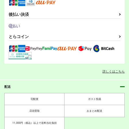
カート
カート
カート
倉持図鑑
PERSONAL COLOR
shimeji777
カート
カート
カート
440
440
330
円
円
後払い決済
円
（税込）
（税込）
（税込）
秘封倶楽部
魂魄妖夢
サンプル
サンプル
サンプル
とらコイン
作品詳細
作品詳細
作品詳細
詳しくはこちら
BBAの奇妙な冒険３
東方Project非公式
嗣子の渦の目の中で
さいピン
配送
DataBook2025
前編
660
円
（税込）
胡玉書厨
PERSONAL COLOR
宅配便
ポスト投函
東方Project
風見幽香
3,300
880
円
円
（税込）
（税込）
西行寺幽々子
古明地姉妹
東方Project
聖白蓮
東方Project
クラウンピース
店頭受取
おまとめ配送
我蓮縁起総集編
守矢の家電、よい家
雲居一輪
クラウンピースに美味
サンプル
電？
しいモノを食べさせて
モラルハザード
11,000円（税込）以上で送料当社負担
眺めるだけの本
サンプル
サンプル
カート
れいんふぉーる
くらっしゅハウス