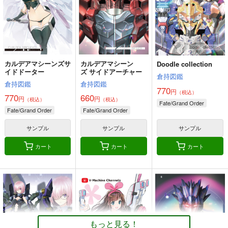
その他ロボットアニメ
速杉ハヤト
碇シンジ
男鹿アキタ
サンプル
カート
カルデアマシーンズサ
カルデアマシーン
Doodle collection
イドドーター
ズ サイドアーチャー
倉持図鑑
倉持図鑑
倉持図鑑
770
円
（税込）
770
660
円
円
（税込）
（税込）
Fate/Grand Order
Fate/Grand Order
Fate/Grand Order
サンプル
サンプル
サンプル
カート
カート
カート
もっと見る！