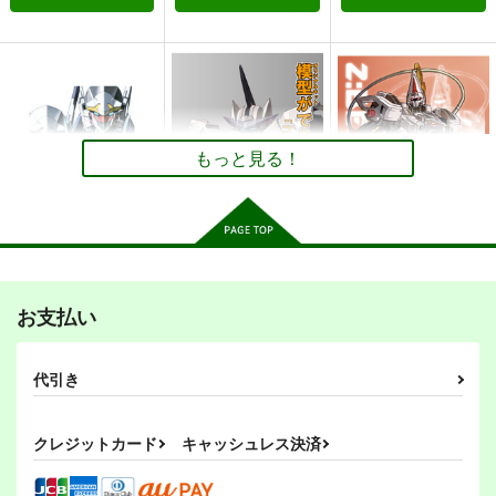
カルデアマシーン
カルデアマシーン
換装少女ができるまで
ズ サイドセイバー
ズ サイドアサシン
倉持図鑑
倉持図鑑
倉持図鑑
770
もっと見る！
円
（税込）
660
660
円
円
（税込）
（税込）
オリジナル
換装少女
Fate/Grand Order
Fate/Grand Order
サンプル
サンプル
サンプル
カート
カート
カート
バルチャーズ
模型(オリジナルキッ
Z:BEAST
ト)ができるまで
お支払い
倉持図鑑
倉持図鑑
倉持図鑑
1,100
330
円
円
（税込）
（税込）
770
円
（税込）
代引き
ハンドレッドエッジ
サンプル
サンプル
サンプル
クレジットカード
キャッシュレス決済
作品詳細
作品詳細
作品詳細