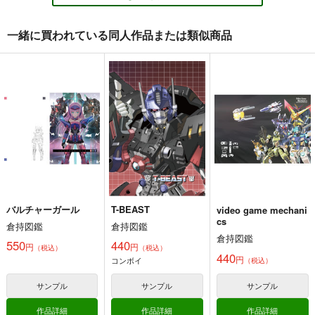
一緒に買われている同人作品または類似商品
マシーナリーオブメイ
Vマシーンチャンネル
カルデアマシーン
デン
ズ サイドランサー
倉持図鑑
倉持図鑑
倉持図鑑
770
円
（税込）
770
660
円
円
（税込）
（税込）
バーチャルYoutuber
Fate/Grand Order
Fate/Grand Order
サンプル
サンプル
サンプル
カート
カート
カート
バルチャーガール
T-BEAST
video game mechani
cs
倉持図鑑
倉持図鑑
倉持図鑑
550
440
円
円
（税込）
（税込）
440
円
コンボイ
（税込）
サンプル
サンプル
サンプル
作品詳細
作品詳細
作品詳細