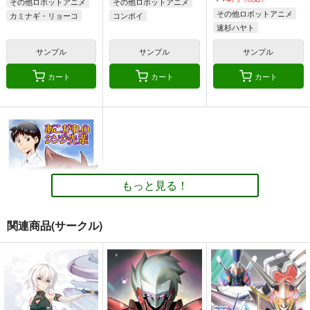
その他ロボットアニメ
その他ロボットアニメ
その他ロボットアニメ
カミナギ・リョーコ
コンボイ
速杉ハヤト
ミナト
速杉ホクト
ミサキ・シズノ
サンプル
サンプル
サンプル
三原フタバ
カート
カート
カート
もっと見る！
関連商品(サークル)
あこがれのシンジ先輩
＋1
夢屋花乃屋
440
円
（税込）