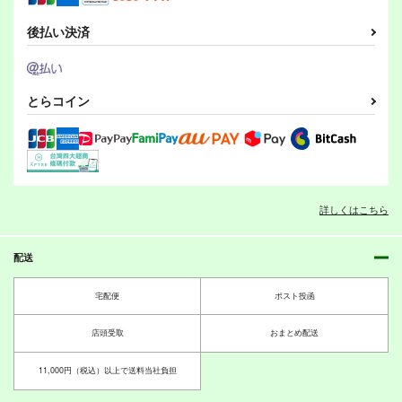
後払い決済
バルチャー トゥ ワイ
SG01
カルデアマシーンズ
バーン
倉持図鑑
倉持図鑑
倉持図鑑
とらコイン
440
550
円
円
（税込）
（税込）
880
円
（税込）
戦姫絶唱シンフォギア
Fate/Grand Order
オリジナル
フレームアームズ
サンプル
サンプル
サンプル
V-BEAST
東方鉄人帖
詳しくはこちら
玩具(カプセルトイ)が
できるまで
カート
カート
カート
倉持図鑑
倉持図鑑
倉持図鑑
440
440
配送
円
円
（税込）
（税込）
220
円
バーチャロン
（税込）
換装少女
宅配便
ポスト投函
サンプル
サンプル
サンプル
店頭受取
おまとめ配送
作品詳細
作品詳細
作品詳細
11,000円（税込）以上で送料当社負担