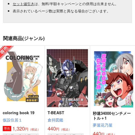
セット値引き
は、無料/半額キャンペーンとの併用は出来ません。
表示されているページ数は実際と異なる場合がございます。
関連商品(ジャンル)
coloring book 19
T-BEAST
秒速34000センチメー
トル＋1
仮設住居１
倉持図鑑
夢屋花乃屋
1,320
440
円
円
専売
（税込）
（税込）
440
円
（税込）