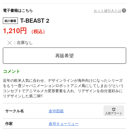
電子書籍はこちら
セット値引きとは
?
T-BEAST 2
紙の書籍
1,210円
（税込）
╳
：在庫なし
再販希望
コメント
近年の欧米人気に合わせ、デザインラインが海外向けになったシリーズ
をもう一度ジャパニメーションロボットアニメ風にしてしまおう!という
コンセプトでアニマルメカ変形要素を入れ、リデザインを自分達好みに
リデザインした第二弾!!
サークル名
倉持図鑑
入荷アラート
作家
倉持キョーリュー