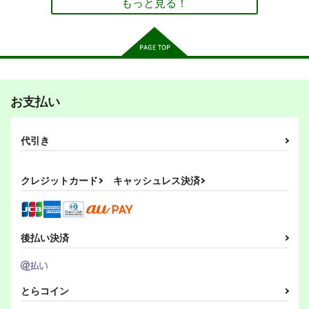
もっと見る！
博麗霊夢
サンプル
サンプル
サンプル
作品詳細
作品詳細
作品詳細
ガルパンデミック2
カメ＆パンツァー
大洗４コマ
角谷杏の暗闘
美術部
アダルテリー亭
お支払い
仙人掌堂本舗
1,100
330
円
円
専売
（税込）
（税込）
1,719
円
（税込）
ガールズ＆パンツァー
ガールズ＆パンツァー
ガルパンGP完全版
逆もまた然り
ガルパンGP8挑戦者、
代引き
ガールズ＆パンツァー
角谷杏
河嶋桃
西住みほ
河嶋桃
GP0-GP8
集う
成1-24
角谷杏
西住みほ
小山柚子
澤梓
G-ARTごー
G-ARTごー
550
円
専売
（税込）
クレジットカード
キャッシュレス決済
サンプル
サンプル
サンプル
2,200
330
円
円
（税込）
（税込）
ガールズ＆パンツァー
ガールズ＆パンツァー
ガールズ＆パンツァー
押田×安藤
カート
カート
カート
ダージリン
ペパロニ
ペパロニ
ローズヒップ
ローズヒップ
後払い決済
サンプル
サンプル
サンプル
真 戦車道
社会性重昆虫 -重昆虫
戦車サスペンションの
クラーラ
の出現と多脚戦車の幕
本
ミリタリーナレッジレ
上け-
カート
カート
カート
STENMK2
T.N.T.SHOW
ポーツ
440
275
円
円
とらコイン
1,650
（税込）
（税込）
円
（税込）