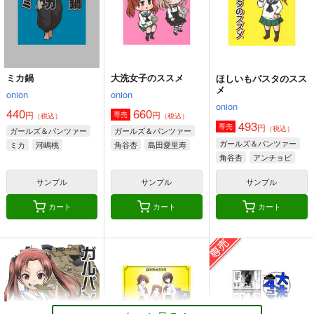
（税込）
角谷杏
ケイ
サンプル
サンプル
サンプル
作品詳細
作品詳細
作品詳細
ミカ鍋
大洗女子のススメ
ほしいもパスタのスス
メ
onion
onion
onion
440
660
円
円
専売
（税込）
（税込）
493
円
専売
（税込）
ガールズ＆パンツァー
ガールズ＆パンツァー
ユカリの伝説-ブレス
艦×パン！２
艦×パン！総集編
ガールズ＆パンツァー
ミカ
河嶋桃
角谷杏
島田愛里寿
オブザワイルド-
ぷりん堂
ぷりん堂
角谷杏
アンチョビ
きゅうじゅうに
1,320
1,320
円
円
（税込）
（税込）
サンプル
サンプル
サンプル
550
円
（税込）
ガールズ＆パンツァー
ガールズ＆パンツァー
ガールズ＆パンツァー
西住みほ
お銀さん
西住 みほ
榛名
カート
カート
カート
秋山優花里
磯辺典子
西住みほ
サンプル
サンプル
サンプル
がるぱんえほん1～3
よりぬき東方よん小町
BBAの奇妙な冒険４
１＆２
きゅうじゅうに
さいピン
カート
カート
カート
KURONEKO-WORK's-
220
748
円
円
（税込）
（税込）
くろねこわぁくす-
４号戦車
小野塚小町
980
円
（税込）