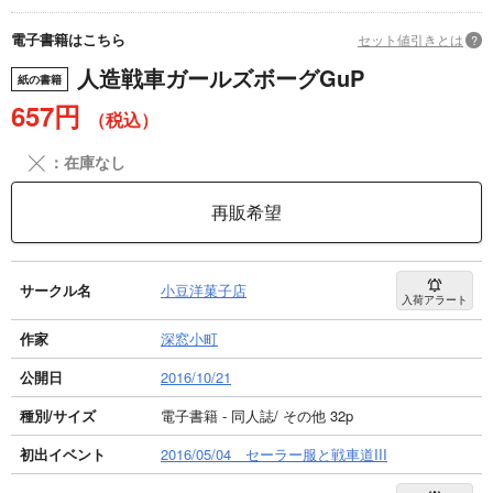
電子書籍はこちら
セット値引きとは
?
人造戦車ガールズボーグGuP
紙の書籍
657円
（税込）
╳
：在庫なし
再販希望
サークル名
小豆洋菓子店
入荷アラート
作家
深窓小町
公開日
2016/10/21
種別/サイズ
電子書籍 - 同人誌/ その他 32p
初出イベント
2016/05/04 セーラー服と戦車道III