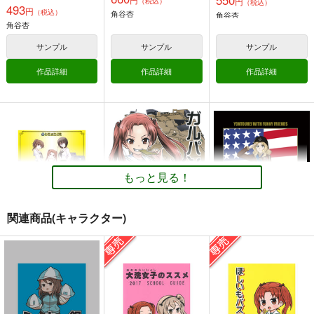
円
（税込）
（税込）
493
円
（税込）
角谷杏
角谷杏
角谷杏
サンプル
サンプル
サンプル
作品詳細
作品詳細
作品詳細
サンダース大戦車軍団
戦車道とは乙女の健全
がるぱんえほん1～3
な心身を涵養する武道
四等兵と愉快な仲間た
きゅうじゅうに
でありこれを学ぶこと
邪屋。
ち
で罹患する疾病など決
220
円
（税込）
もっと見る！
してあり得ませ
315
円
385
（税込）
円
ガールズ＆パンツァー
ん （戦車道西住流及
（税込）
ガールズ＆パンツァー
び 日本戦車道連盟公
４号戦車
赤星小梅
ガールズ＆パンツァー
式見解）
常夫×しほ
秋山優花里
ケイ
逸見エリカ
関連商品(キャラクター)
サンプル
サンプル
サンプル
カメ＆パンツァー
ガルパンデミック2
サンダース大戦車軍団
カート
カート
カート
角谷杏の暗闘
美術部
四等兵と愉快な仲間た
仙人掌堂本舗
ち
1,100
円
（税込）
1,719
円
（税込）
385
角谷杏
円