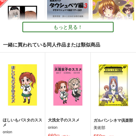
もっと見る！
一緒に買われている同人作品または類似商品
CROSS ROAD
実践ガイド タウシュ
がーるず＆わんツァー
ベツ編３
まとめ
夕湯会
重月書房
M&M★
880
円
専売
（税込）
550
660
円
円
（税込）
（税込）
ガールズ＆パンツァー
ガールズ＆パンツァー
ガールズ＆パンツァー
逸見エリカ
西住みほ
赤星小梅
サンプル
サンプル
サンプル
カート
カート
カート
ほしいもパスタのスス
大洗女子のススメ
ガルパンシネマ倶楽部
メ
onion
美術部
onion
660
550
円