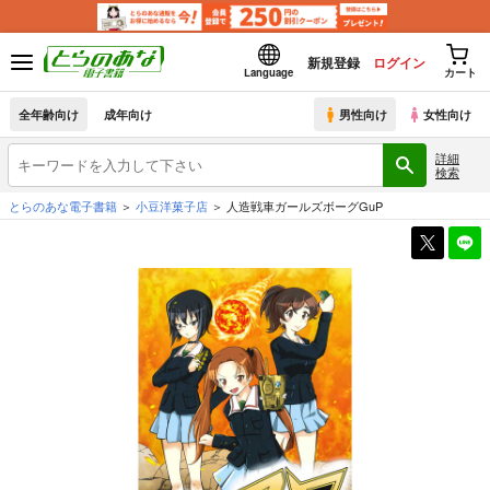
新規登録
ログイン
Language
カート
全年齢向け
成年向け
男性向け
女性向け
詳細
検索
とらのあな電子書籍
小豆洋菓子店
人造戦車ガールズボーグGuP