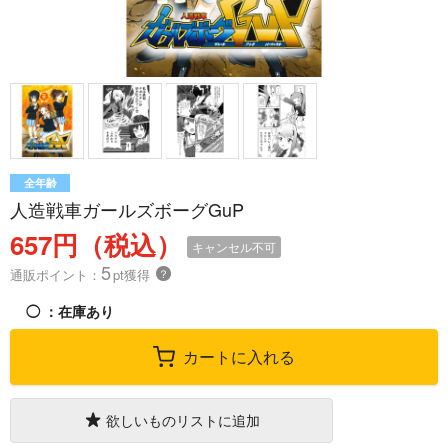
全年齢
人造戦車ガールズボーグGuP
657円（税込）
キャンセル不可
5
通販ポイント：
pt獲得
？
◯
：在庫あり
カートに入れる
欲しいものリストに追加