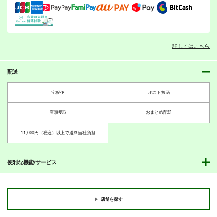
サンプル
サンプル
サンプル
作品詳細
作品詳細
作品詳細
詳しくはこちら
生徒会４コマ
ガルパンシネマ倶楽部
桃ちゃん４コマ
アダルテリー亭
美術部
アダルテリー亭
配送
330
550
330
円
円
専売
円
専売
（税込）
（税込）
（税込）
ガールズ＆パンツァー
ガールズ＆パンツァー
宅配便
ポスト投函
ガールズ＆パンツァー
ガルパンGP7クラー
眼鏡・眼鏡・眼鏡・
ガルパンGP6ミッコ、
河嶋桃
角谷杏
角谷杏
西住みほ
河嶋桃
西住みほ
ラ、帰還する
Zwei！
咆哮する
小山柚子
秋山優花里
角谷杏
店頭受取
おまとめ配送
G-ARTごー
成1-24
G-ARTごー
サンプル
サンプル
サンプル
330
550
330
円
円
円
（税込）
（税込）
（税込）
11,000円（税込）以上で送料当社負担
カート
カート
カート
ガールズ＆パンツァー
ガールズ＆パンツァー
ガールズ＆パンツァー
クラーラ
ダージリン
ペパロニ
巨大戦車の本
戦車道とは乙女の健全
戦車中隊の思い出(よ
な心身を涵養する武道
カチューシャ
もやま話)
ローズヒップ
ミッコ
便利な機能/サービス
第零設計局
でありこれを学ぶこと
サンプル
サンプル
サンプル
ダージリン
邪屋。
工藤 崇
で罹患する疾病など決
785
円
（税込）
してあり得ませ
315
1,100
カート
カート
カート
円
円
（税込）
（税込）
ん （戦車道西住流及
常夫×しほ
び 日本戦車道連盟公
店舗を探す
式見解）
サンプル
サンプル
サンプル