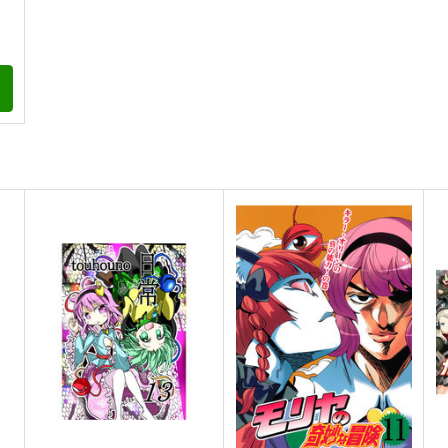
ト
つ
ファンタズマゴリア飯
間より
東
H
ジギザギ
PERSONAL COLOR
330
770
円
円
専売
（税込）
（税込）
1
ゆかゆゆ
東方Project
宇佐見蓮子
東方Project
東
稗田阿求
犬走椛
ト
サンプル
カート
サンプル
カート