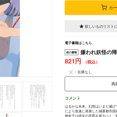
カ
欲しいものリスト
電子書籍はこちら
嫌われ妖怪の帰
紙の書籍
821円
（税込）
╳
：在庫なし
再
コメント
はるかな未来。幻想はいまだ滅び
により急速に発展した城塞都市国
神奈子は彼女の意図を探るべく「