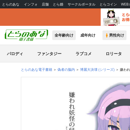
とらのあな
インフォ
店舗
とら婚
サークルポータル
とらコイン
WE
全年齢向け
成年向け
男性向け
パロディ
ファンタジー
ラブコメ
ロリータ
とらのあな電子書籍
偽者の脳内
博麗大決壊
(シリーズ)
嫌わ