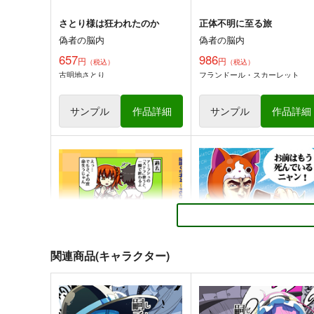
さとり様は狂われたのか
正体不明に至る旅
偽者の脳内
偽者の脳内
657
986
円
円
（税込）
（税込）
古明地さとり
フランドール・スカーレット
サンプル
作品詳細
サンプル
作品詳細
東方Project非公式
嗣子の渦の目の中で 前編
DataBook2025
PERSONAL COLOR
胡玉書厨
880
円
（税込）
3,300
円
（税込）
古明地姉妹
東方Project
東方Project
聖白蓮
雲居一輪
関連商品(キャラクター)
サンプル
カート
サンプル
カー