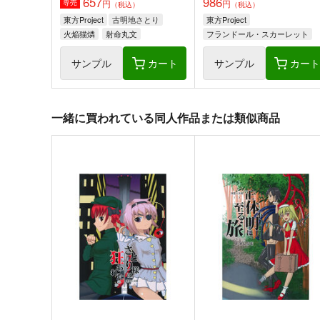
657
986
円
円
専売
（税込）
（税込）
東方Project
古明地さとり
東方Project
火焔猫燐
射命丸文
フランドール・スカーレット
封獣ぬえ
古明地こいし
サンプル
カート
サンプル
カー
一緒に買われている同人作品または類似商品
そんなこんなで、
ファンタズマゴリア飯～縁
づき～
ジギザギ
ジギザギ
330
円
専売
（税込）
440
円
専売
（税込）
東方Project
因幡てゐ
東方Project
稗田阿求
霧雨魔理沙
豊聡耳神子
本居小鈴
ルーミア
サンプル
カート
サンプル
カー