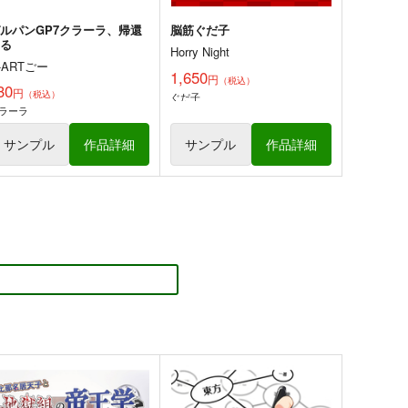
ルパンGP7クラーラ、帰還
脳筋ぐだ子
する
Horry Night
-ARTごー
1,650
円
（税込）
30
円
（税込）
ぐだ子
ラーラ
サンプル
作品詳細
サンプル
作品詳細
そして彼女は頁をめくる
魂の守
ERSONAL COLOR
PERSONAL COLOR
70
660
円
円
（税込）
（税込）
レミパチェ
ゆかれいむ
方Project
東方Project
サンプル
カート
サンプル
カート