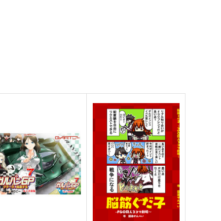
方Project風-心非公式
嗣子の渦の目の中で 後編
andBook
PERSONAL COLOR
胡玉書厨
1,100
円
（税込）
,100
円
（税込）
古明地姉妹
東方Project
方Project
東風谷早苗
古明地こいし
サンプル
カート
サンプル
カート