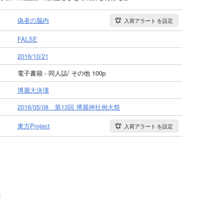
偽者の脳内
入荷アラート
を設定
FALSE
2016/10/21
電子書籍 - 同人誌/ その他 100p
博麗大決壊
2016/05/08 第13回 博麗神社例大祭
東方Project
入荷アラート
を設定