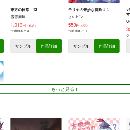
東方の日常 13
モリヤの奇妙な冒険１１
ガ
雪雪崩屋
さいピン
G
1,019
550
円
円
（税込）
（税込）
3
古明地さとり
古明地さとり
ク
サンプル
作品詳細
サンプル
作品詳細
茫漠にて霞みゆく
東方Project紅-花非公式
HandBook
PERSONAL COLOR
P
胡玉書厨
770
7
円
もっと見る！
（税込）
1,100
円
（税込）
秘封倶楽部
東方Project
東
東方Project
博麗霊夢
十六夜咲夜
ト
サンプル
カート
サンプル
カート