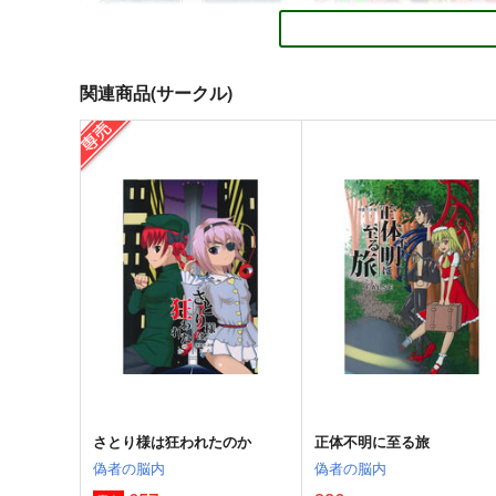
関連商品(サークル)
１の色
ニートの奇妙な冒険・完全
PERSONAL COLOR
さいピン
1,100
2,420
円
円
（税込）
（税込）
東方Project
霧雨魔理沙×アリス
東方Project
蓬莱山輝夜
十六夜咲夜
サンプル
カート
サンプル
カー
さとり様は狂われたのか
正体不明に至る旅
偽者の脳内
偽者の脳内