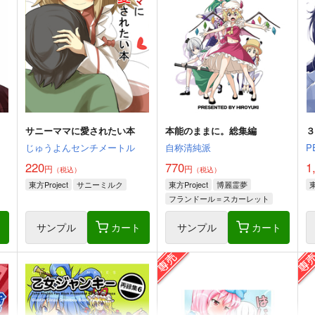
サニーママに愛されたい本
本能のままに。総集編
じゅうよんセンチメートル
自称清純派
P
220
770
1
円
円
（税込）
（税込）
東方Project
サニーミルク
東方Project
博麗霊夢
東
フランドール＝スカーレット
レミリア＝スカーレット
ト
サンプル
カート
サンプル
カート