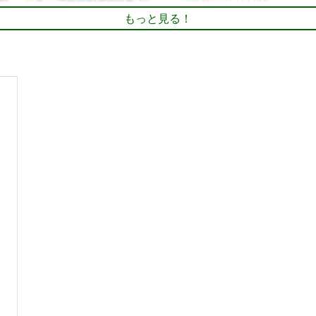
もっと見る！
版
乙女ジャンキー 再録集6
はじめてのおしおき！
東
ギロチン銀座
shimeji777
1,352
330
円
円
専売
（税込）
（税込）
東方Project
古明地こいし
東方Project
魂魄妖夢
東
青蛾娘々
宇佐見蓮子
西行寺幽々子
ト
サンプル
カート
サンプル
カート