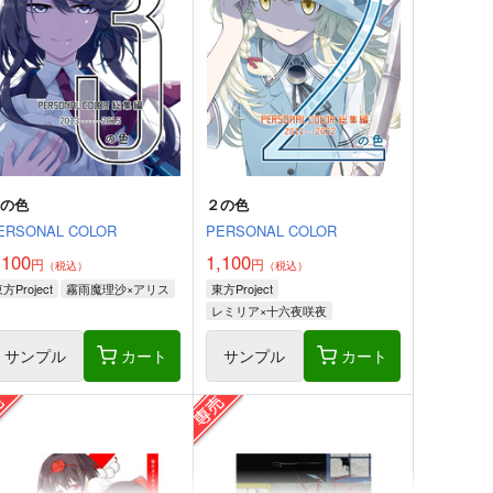
３の色
２の色
ERSONAL COLOR
PERSONAL COLOR
,100
1,100
円
円
（税込）
（税込）
方Project
霧雨魔理沙×アリス
東方Project
レミリア×十六夜咲夜
サンプル
カート
サンプル
カート