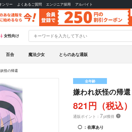
Bオンリー
よくあるご質問
エンジニア採用
アルバイト
女性向け
百合
魔法少女
とらのあな通販
れ妖怪の帰還
全年齢
嫌われ妖怪の帰還
821円（税込
7
通販ポイント：
pt獲得
？
◯
：在庫あり