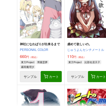
神社になわばりが出来るまで
虐めて欲しいの。
PERSONAL COLOR
じゅうよんセンチメートル
660
110
円
円
（税込）
（税込）
東方Project
博麗霊夢
東方Project
比那名居天子
霧雨魔理沙
アリス・マーガトロイド
サンプル
カート
サンプル
カー