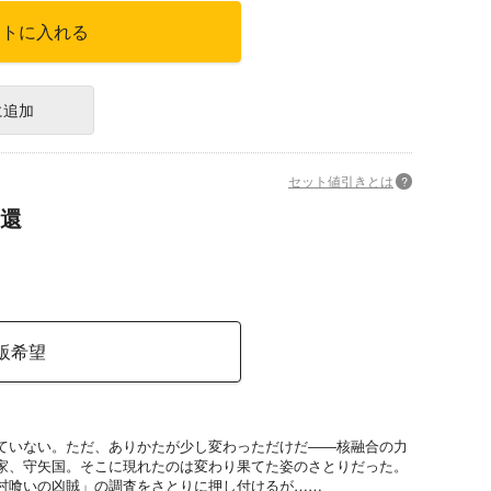
ートに入れる
に追加
セット値引きとは
?
還
販希望
ていない。ただ、ありかたが少し変わっただけだ――核融合の力
家、守矢国。そこに現れたのは変わり果てた姿のさとりだった。
村喰いの凶賊」の調査をさとりに押し付けるが……