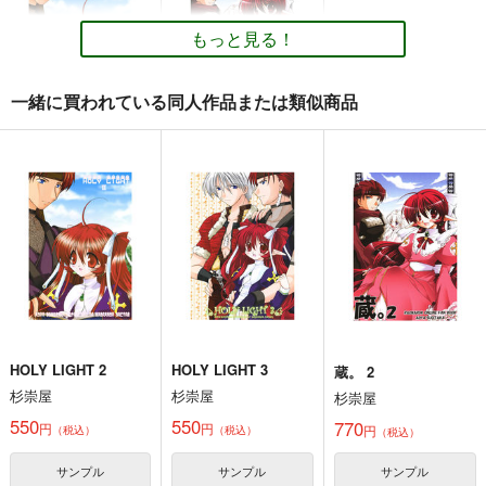
330
440
円
円
専売
専売
（税込）
（税込）
もっと見る！
ラグナロクオンライン
ラグナロクオンライン
アークビショップ男×ジェネティック女
アークビショップ男×ジェネティック女
サンプル
サンプル
一緒に買われている同人作品または類似商品
カート
カート
HOLY LIGHT 2
蔵。 2
杉崇屋
杉崇屋
550
770
円
円
（税込）
（税込）
ラグナロクオンライン
ラグナロクオンライン
サンプル
サンプル
カート
カート
HOLY LIGHT 2
HOLY LIGHT 3
蔵。 2
杉崇屋
杉崇屋
杉崇屋
550
550
770
円
円
円
（税込）
（税込）
（税込）
サンプル
サンプル
サンプル