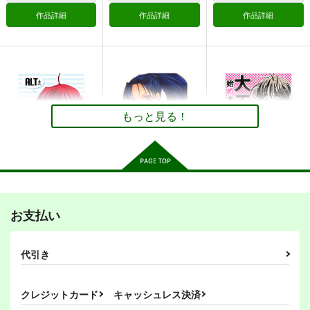
作品詳細
作品詳細
作品詳細
もっと見る！
ALT＋ VOL：3
SIG
大工始めました。
お支払い
Altergott
杉崇屋
杉崇屋
550
330
330
円
円
円
（税込）
（税込）
（税込）
代引き
サンプル
サンプル
サンプル
作品詳細
作品詳細
作品詳細
クレジットカード
キャッシュレス決済