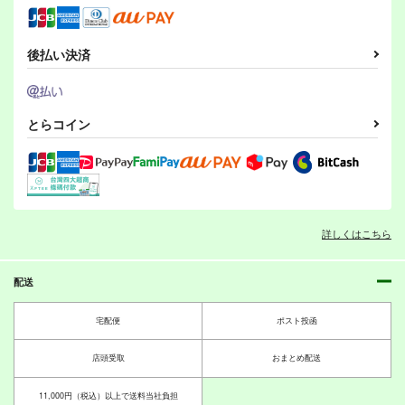
後払い決済
とらコイン
ALT＋ VOL：1
ALT＋ VOL：2
ALT＋ VOL：4
Altergott
Altergott
詳しくはこちら
Altergott
220
550
550
円
円
円
（税込）
（税込）
（税込）
配送
サンプル
サンプル
サンプル
宅配便
ポスト投函
作品詳細
作品詳細
作品詳細
店頭受取
おまとめ配送
11,000円（税込）以上で送料当社負担