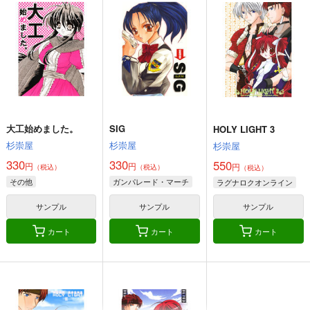
杉崇屋
Altergott
杉崇屋
550
550
770
円
円
円
（税込）
（税込）
（税込）
ラグナロクオンライン
ラグナロクオンライン
ラグナロクオンライン
サンプル
サンプル
サンプル
カート
カート
カート
大工始めました。
SIG
HOLY LIGHT 3
杉崇屋
杉崇屋
杉崇屋
330
330
550
円
円
円
（税込）
（税込）
（税込）
その他
ガンパレード・マーチ
ラグナロクオンライン
サンプル
サンプル
サンプル
カート
カート
カート
GloriousWorld3
GloriousWorld4
サゲですから。
サゲですから。