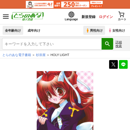
新規登録
ログイン
Language
カート
全年齢向け
成年向け
男性向け
女性向け
詳細
検索
とらのあな電子書籍
杉崇屋
HOLY LIGHT