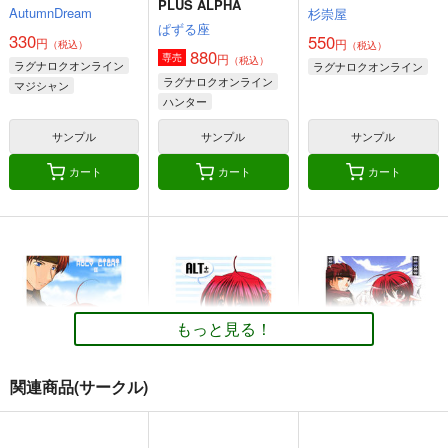
PLUS ALPHA
AutumnDream
杉崇屋
ぱずる座
330
550
円
円
（税込）
（税込）
880
円
専売
（税込）
ラグナロクオンライン
ラグナロクオンライン
ラグナロクオンライン
マジシャン
ハンター
ソーサラー
ブラックスミス
ウォーロック
サンプル
サンプル
サンプル
ナイト
カート
カート
カート
もっと見る！
関連商品(サークル)
HOLY LIGHT 2
ALT＋ VOL：3
蔵。 2