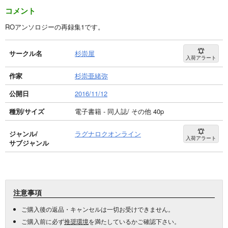
コメント
ROアンソロジーの再録集1です。
サークル名
杉崇屋
入荷アラート
作家
杉崇亜緒弥
公開日
2016/11/12
種別/サイズ
電子書籍 - 同人誌/ その他 40p
ジャンル/
ラグナロクオンライン
入荷アラート
サブジャンル
注意事項
ご購入後の返品・キャンセルは一切お受けできません。
ご購入前に必ず
推奨環境
を満たしているかご確認下さい。