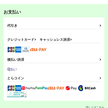
円
（税込）
艦隊これくしょん-艦これ-
艦隊これくしょん-艦これ-
おしえて鹿島先生
無料で遊べるって書い
あと千円って言ったの
艦隊これくしょん-艦これ-
天龍
那珂
瑞鳳
瑞鶴
てたのに！！
に!!
曖昧me
暁
空母ヲ級
お支払い
シェフィールド
WorldWideWave
WorldWideWave
812
円
（税込）
サンプル
サンプル
サンプル
785
785
円
円
（税込）
（税込）
艦隊これくしょん-艦これ-
代引き
艦隊これくしょん-艦これ-
艦隊これくしょん-艦これ-
鹿島
雷
第六駆逐隊
カート
カート
カート
雷
暁
響
雷
電
クレジットカード
キャッシュレス決済
サンプル
サンプル
サンプル
カート
カート
カート
干物姉！あがのちゃん
干物姉！しぐれちゃん
カレー屋さんの時雨ち
GT
ゃん
PoPPiN' PRiSM
後払い決済
PoPPiN' PRiSM
曖昧愛玩アジテーショ
550
円
（税込）
ン
715
円
（税込）
時雨
472
阿賀野
円
（税込）
とらコイン
時雨改二
サンプル
サンプル
サンプル
ボクカワウソ戦隊ビッ
妙齢型重巡伝 残念だ
作品詳細
作品詳細
作品詳細
クセブン
よ!!足柄さん(47)
Mystic Lab
HYPER BRAND
詳しくはこちら