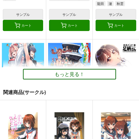
龍田
漣
秋雲
サンプル
サンプル
サンプル
カート
カート
カート
もっと見る！
関連商品(サークル)
GATO class LOVE
イタリアン水着時報
妙齢型重巡伝 残念だ
よ!!足柄さん(25)
blue+α
blue+α
HYPER BRAND
550
550
円
円
（税込）
（税込）
330
円
（税込）
艦隊これくしょん-艦これ-
艦隊これくしょん-艦これ-
艦隊これくしょん-艦これ-
スキャンプ
ドラム
コンテ・ディ・カブール