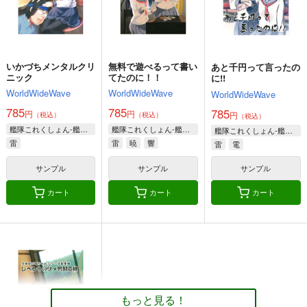
足柄
ポーラ
サンプル
サンプル
サンプル
カート
カート
カート
いかづちメンタルクリ
無料で遊べるって書い
あと千円って言ったの
ニック
てたのに！！
に!!
WorldWideWave
WorldWideWave
WorldWideWave
785
785
785
円
円
円
（税込）
（税込）
（税込）
艦隊これくしょん-艦これ-
艦隊これくしょん-艦これ-
艦隊これくしょん-艦これ-
雷
雷
暁
響
雷
電
サンプル
サンプル
サンプル
カート
カート
カート
航空戦艦 対 空とぶギ
由良と〇〇
大和倶楽部 第弐集
ロチン総集編
夕凪絵日記
美術部
調布市民ふれあい文化
495
1,000
円
円
（税込）
（税込）
サークル
艦隊これくしょん-艦これ-
艦隊これくしょん-艦これ-
もっと見る！
1,000
円
（税込）
由良