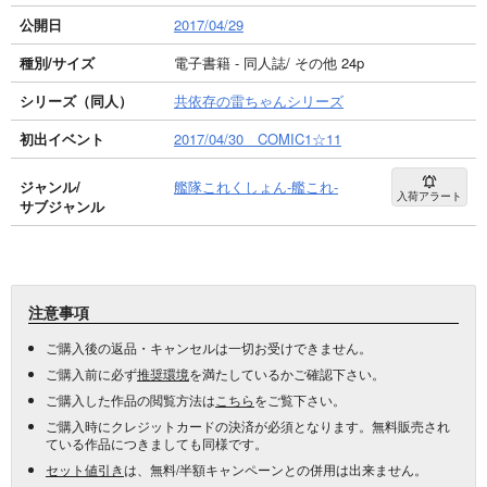
公開日
2017/04/29
種別/サイズ
電子書籍 - 同人誌/ その他 24p
シリーズ（同人）
共依存の雷ちゃんシリーズ
初出イベント
2017/04/30 COMIC1☆11
ジャンル/
艦隊これくしょん-艦これ-
入荷アラート
サブジャンル
注意事項
ご購入後の返品・キャンセルは一切お受けできません。
ご購入前に必ず
推奨環境
を満たしているかご確認下さい。
ご購入した作品の閲覧方法は
こちら
をご覧下さい。
ご購入時にクレジットカードの決済が必須となります。無料販売され
ている作品につきましても同様です。
セット値引き
は、無料/半額キャンペーンとの併用は出来ません。