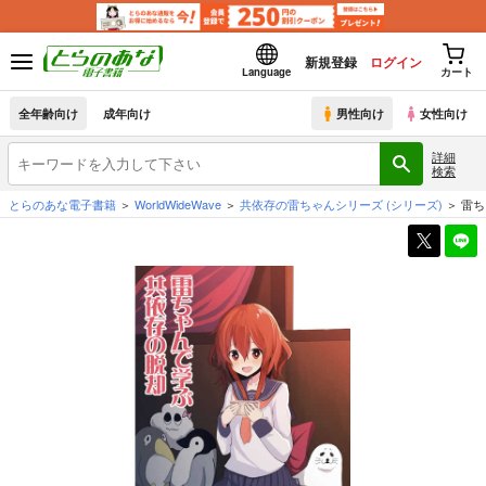
新規登録
ログイン
Language
カート
全年齢向け
成年向け
男性向け
女性向け
詳細
検索
とらのあな電子書籍
WorldWideWave
共依存の雷ちゃんシリーズ
(シリーズ)
雷ち