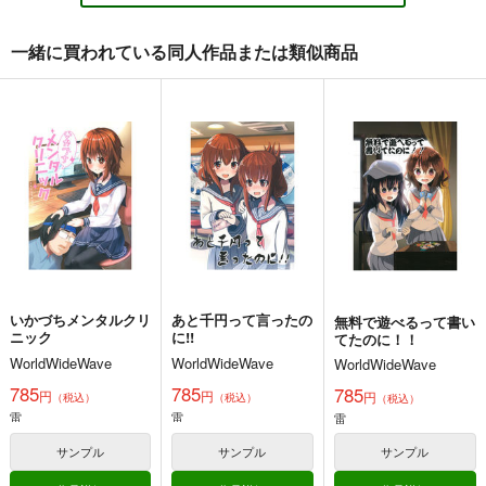
大和×提督
艦隊これくしょん-艦これ-
日向
戦艦タ級
一緒に買われている同人作品または類似商品
サンプル
サンプル
サンプル
共依存の雷ちゃんシリ
カート
カート
カート
ーズ総集編「レベル0
のダメ男製造機」
WorldWideWave
1,572
円
（税込）
艦隊これくしょん-艦これ-
雷
サンプル
カート
いかづちメンタルクリ
あと千円って言ったの
無料で遊べるって書い
ニック
に!!
てたのに！！
WorldWideWave
WorldWideWave
WorldWideWave
785
785
785
円
円
円
（税込）
（税込）
（税込）
だいろく へあーあれ
提督の食卓 艦娘たち
大和倶楽部 第壱集
雷
雷
雷
んじ！
のお料理コンテスト
美術部
第一集・第二集
alanais
スタジオゴンドワナ
サンプル
サンプル
サンプル
1,100
円
（税込）
660
1,313
円
円
専売
（税込）
（税込）