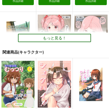
作品詳細
作品詳細
作品詳細
艦隊これくしょん-艦これ-
艦隊これくしょん-艦これ-
艦隊これくしょん-艦これ-
大和×提督
電
雷
第六駆逐隊
赤城
長門
間宮
サンプル
サンプル
サンプル
カート
カート
カート
もっと見る！
関連商品(キャラクター)
共依存の雷ちゃんシリ
ちょっとエロい艦こ
ちょっとエロい艦こ
ーズ総集編「レベル0
れ 総集編
れ 総集編２
のダメ男製造機」
WorldWideWave
ふるはいきっく
ふるはいきっく
1,572
1,760
1,760
円
円
円
（税込）
（税込）
（税込）
雷
漣
漣
金髪艦隊への道
私の母港執務室～大和
改
サンプル
サンプル
サンプル
と武蔵編～
MANMADE-S
あ～だこ～だ
月望
660
作品詳細
作品詳細
作品詳細
220
円
円
（税込）
（税込）
220
円
専売