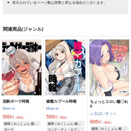
表示されているページ数は実際と異なる場合がございます。
関連商品(ジャンル)
泥酔ポーラ時報
嫁艦カブール時報
ちょっとエロい艦〇れ
0
blue+α
blue+α
ふるはいきっく
550
550
円
円
（税込）
（税込）
605
円
（税込）
艦隊これくしょん-艦これ-
艦隊これくしょん-艦これ-
艦隊これくしょん-艦これ-
ポーラ
コンテ・ディ・カブール