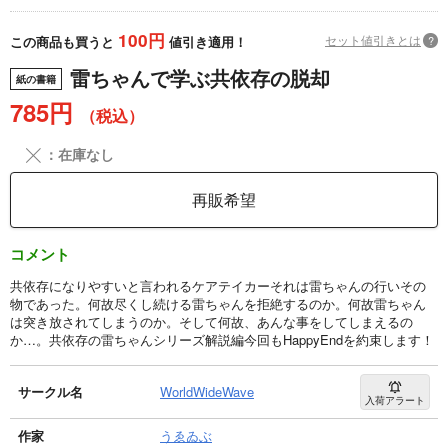
100円
セット値引きとは
?
この商品も買うと
値引き適用！
雷ちゃんで学ぶ共依存の脱却
紙の書籍
785円
（税込）
╳
：在庫なし
再販希望
コメント
共依存になりやすいと言われるケアテイカーそれは雷ちゃんの行いその
物であった。何故尽くし続ける雷ちゃんを拒絶するのか。何故雷ちゃん
は突き放されてしまうのか。そして何故、あんな事をしてしまえるの
か…。共依存の雷ちゃんシリーズ解説編今回もHappyEndを約束します！
サークル名
WorldWideWave
入荷アラート
作家
うゑゐぶ