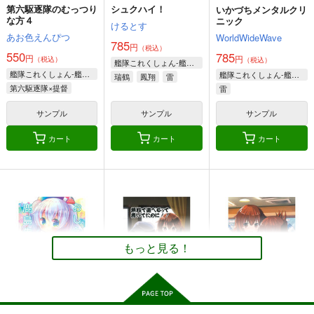
（税込）
艦隊これくしょん-艦これ-
艦隊これくしょん-艦これ-
第六駆逐隊のむっつり
シュクハイ！
いかづちメンタルクリ
艦隊これくしょん-艦これ-
愛宕（セイバー）
な方４
島風
伊58
ニック
けるとす
大和
武蔵
高雄（ギルガメッシュ）
暁、響、雷、電
あお色えんぴつ
WorldWideWave
785
円
（税込）
サンプル
サンプル
サンプル
550
785
円
円
（税込）
（税込）
艦隊これくしょん-艦これ-
艦隊これくしょん-艦これ-
艦隊これくしょん-艦これ-
瑞鶴
鳳翔
雷
カート
カート
カート
第六駆逐隊×提督
雷
サンプル
サンプル
サンプル
カート
カート
カート
わんこちゃんの日常1
ほっぽちゃんの日常3
ほっぽちゃんの日常2
スタジオナデシコ
スタジオナデシコ
スタジオナデシコ
704
704
704
円
円
円
（税込）
（税込）
（税込）
北方棲姫
北方棲姫
港湾棲姫×戦艦棲姫
もっと見る！
サンプル
サンプル
サンプル
艦これプロレス 四方
艦これプロレス24
鎮守府ゆく年くる年
作品詳細
作品詳細
作品詳細
山話２
Mystic Lab
あいすしゃーべっと
Mystic Lab
2,200
660
円
円
（税込）
（税込）
660