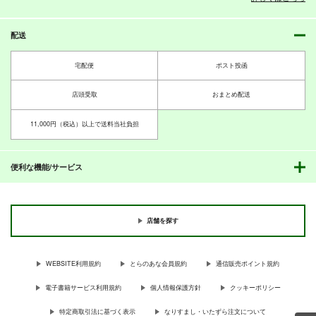
660
880
円
円
（税込）
（税込）
共依存の雷ちゃんシリ
第六駆逐隊の銀河鉄道
ほっぽ鎮守府探訪記
艦隊これくしょん-艦これ-
艦隊これくしょん-艦これ-
ーズ総集編「レベル0
の夜っぽいような夜
いどんち
ボクカワウソ
長門
足柄
のダメ男製造機」
配送
WorldWideWave
第９工廠
コロラド
660
円
（税込）
サンプル
サンプル
1,572
440
円
円
専売
（税込）
（税込）
宅配便
ポスト投函
艦隊これくしょん-艦これ-
艦隊これくしょん-艦これ-
艦隊これくしょん-艦これ-
カート
カート
北方棲姫
電
雷
雷
電
暁
雷
店頭受取
おまとめ配送
サンプル
サンプル
サンプル
11,000円（税込）以上で送料当社負担
カート
カート
カート
島風ちゃんの一日
レーベくんとマックス
神通ちゃんの休日
ちゃん
RED RIBBON
STYX
便利な機能/サービス
RED RIBBON
662
493
円
円
（税込）
（税込）
638
円
（税込）
島風
神通
レーベレヒト・マース
店舗を探す
サンプル
サンプル
サンプル
作品詳細
作品詳細
作品詳細
WEBSITE利用規約
とらのあな会員規約
通信販売ポイント規約
電子書籍サービス利用規約
個人情報保護方針
クッキーポリシー
特定商取引法に基づく表示
なりすまし・いたずら注文について