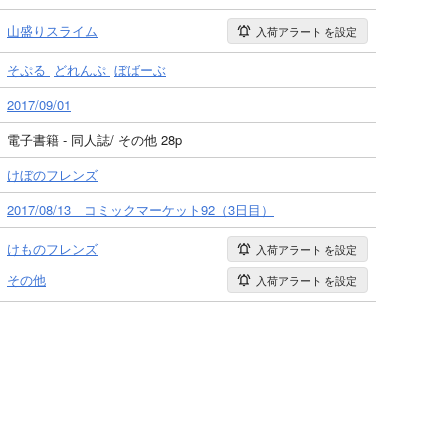
山盛りスライム
入荷アラート
を設定
そぷる
どれんぷ
ぼばーぶ
2017/09/01
電子書籍 - 同人誌/ その他 28p
けぼのフレンズ
2017/08/13 コミックマーケット92（3日目）
けものフレンズ
入荷アラート
を設定
その他
入荷アラート
を設定