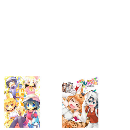
しっぽりきゅーけー
ひめフレ
名前記入欄
TEAM GIPS
60
440
円
円
専売
（税込）
（税込）
けものフレンズ
キタキツネ
けものフレンズ
かばん
ギンギツネ
サーバル
サンプル
カート
サンプル
カート