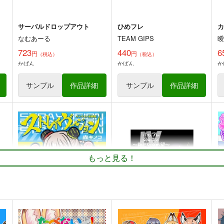
サーバルドロップアウト
ひめフレ
なむあーる
TEAM GIPS
曖
723
440
6
円
円
（税込）
（税込）
かばん
かばん
か
サンプル
作品詳細
サンプル
作品詳細
けもフレの4コマ
けものフレンズよんこままと
めぼん２
尻尾亭
ファミレス生活ヤマグチ店
もっと見る！
330
5
円
専売
（税込）
550
円
（税込）
けものフレンズ
サーバル
けものフレンズ
ダースベイダー
ツチノコ
アメリカビーバー×オグロプレーリードッグ
ト
サンプル
カート
サンプル
カート