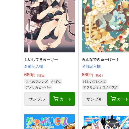
しいしてきゅーけー
みんなできゅーけー！
名前記入欄
名前記入欄
660
660
円
円
（税込）
（税込）
けものフレンズ
かばん
けものフレンズ
アメリカビーバー
アフリカオオコノハズク
ワシミミズク
ヒグマ
サンプル
カート
サンプル
カー