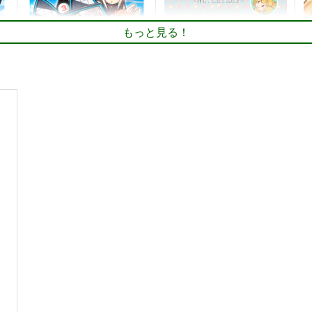
もっと見る！
ャ
絶対に笑ってはいけないジャ
けものだから許してね ～け
た
パリパーク探検隊24時
もフレまとめ本2～
H
Flight DL2
ゆうげきたい
6
660
462
円
円
（税込）
（税込）
けものフレンズ
ドール
けものフレンズ
トキ
ミーアキャット
マイルカ
ト
サンプル
カート
サンプル
カート