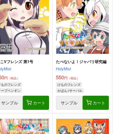
こVフレンズ 第1号
たべないよ！ジャパリ研究編
olyMist
HolyMist
50
550
円
円
（税込）
（税込）
けものフレンズ
けものフレンズ
ケープペンギン
かばん×サーバル
フンボルトペンギン
サンプル
カート
サンプル
カート
シマハイイロギツネ