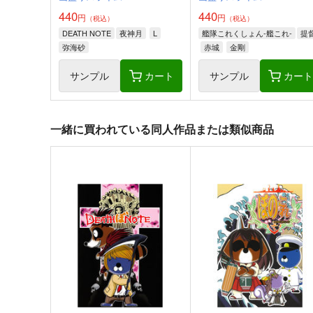
440
440
円
円
（税込）
（税込）
DEATH NOTE
夜神月
L
艦隊これくしょん-艦これ-
提
弥海砂
赤城
金剛
サンプル
カート
サンプル
カー
一緒に買われている同人作品または類似商品
たべないよ！ジャパリ解放編
赤いおきつねとデバッガー
HolyMist
れいんふぉーる
602
440
円
円
（税込）
（税込）
けものフレンズ
ヒグマ
けものフレンズ
キタキツネ
キンシコウ
リカオン
ギンギツネ
カピバラ
サンプル
カート
サンプル
カー