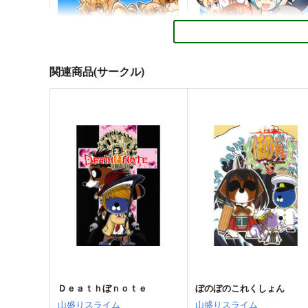
関連商品(サークル)
ジャパリ日和
絶対に笑ってはいけないジ
パリパーク24時
ぷりん堂
Flight DL2
880
円
（税込）
660
円
（税込）
けものフレンズ
サーバル
けものフレンズ
ドール
かばんちゃん
マイルカ
ミーアキャット
サンプル
カート
サンプル
カー
Ｄｅａｔｈぼｎｏｔｅ
ぼのぼのこれくしょん
山盛りスライム
山盛りスライム