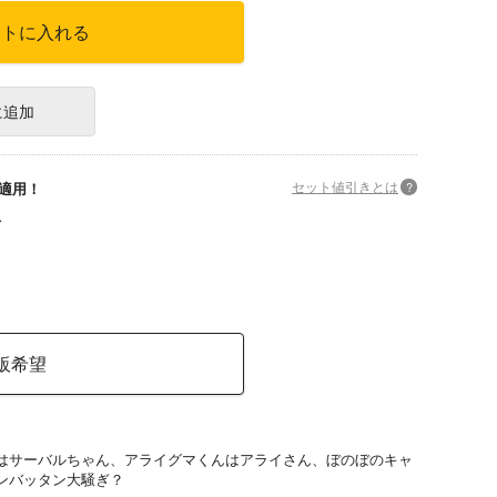
ートに入れる
に追加
セット値引きとは
?
適用！
販希望
はサーバルちゃん、アライグマくんはアライさん、ぼのぼのキャ
ンバッタン大騒ぎ？