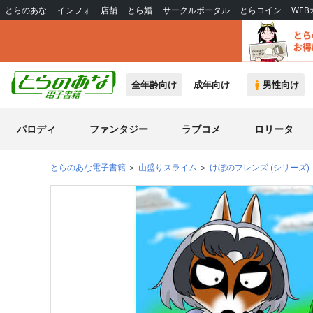
とらのあな
インフォ
店舗
とら婚
サークルポータル
とらコイン
WE
全年齢向け
成年向け
男性向け
パロディ
ファンタジー
ラブコメ
ロリータ
とらのあな電子書籍
山盛りスライム
けぼのフレンズ
(シリーズ)