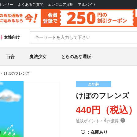
Bオンリー
よくあるご質問
エンジニア採用
アルバイト
女性向け
百合
魔法少女
とらのあな通販
けぼのフレンズ
全年齢
けぼのフレンズ
440円（税込
4
通販ポイント：
pt獲得
？
◯
：在庫あり