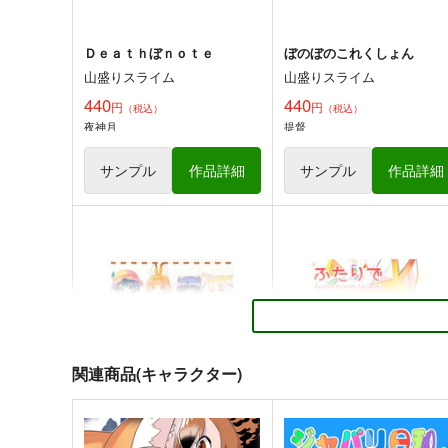
Ｄｅａｔｈぼｎｏｔｅ
ぼのぼのこれくしょん
山盛りスライム
山盛りスライム
440
440
円
円
（税込）
（税込）
夜神月
提督
サンプル
作品詳細
サンプル
作品詳細
おみせごっこ
サーバルドロップアウト
曖昧me
なむあーる
813
723
円
円
専売
（税込）
（税込）
けものフレンズ
サーバル
けものフレンズ
かばん
アライグマ
フェネック
サーバル
関連商品(キャラクター)
サンプル
カート
サンプル
カー