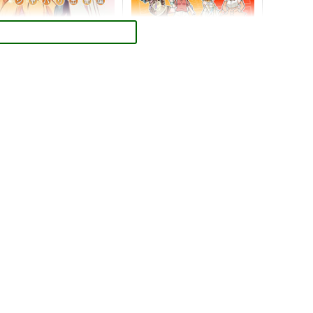
べないよ! ジャパリ出発編
けものフレンズカラカルまと
めぼん
olyMist
ファミレス生活ヤマグチ店
02
円
（税込）
550
円
（税込）
けものフレンズ
かばんちゃん
けものフレンズ
サーバル
サーバル×カラカル
サンプル
カート
サンプル
カート