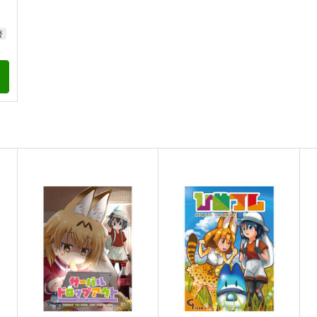
督
ト
ちょっと きゅーけー！
しとしときゅうけゐ
名前記入欄
名前記入欄
660
660
6
円
円
（税込）
（税込）
けものフレンズ
かばん
けものフレンズ
サーバル
ラッキービースト
アフリカオオコノハズク
ワシミミズク
トキ
ト
サンプル
カート
サンプル
カート