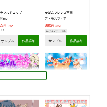
カラフルドロップ
かばんフレンズ王国
昧me
アトモスフィア
53
660
円
円
（税込）
（税込）
ばん
かばん×サーバル
サンプル
作品詳細
サンプル
作品詳細
すごーい！だいすき！
キレイなものを探しに行こう
ちゃばねにんじゃ
竹内元紀
50
660
円
円
（税込）
（税込）
けものフレンズ
けものフレンズ
サーバル
かばん×サーバル
かばん
ツチノコ
サンプル
カート
サンプル
カート