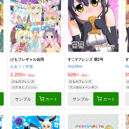
けもフレギャル合同
すこVフレンズ 第2号
す
おあうぐ本舗
HolyMist
H
2,200
628
5
円
円
（税込）
（税込）
けものフレンズ
けものフレンズ
ツクヨミノシンシ
フンボルトペンギン
ウサギコウモリ
ト
サンプル
カート
サンプル
カート