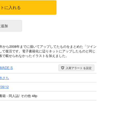
ートに入れる
に追加
6年から2008年までに描いてアップしてたものをまとめた「ツイン
して復活です。電子書籍化に辺りネットにアップしたものと同じ
係で載せられなかったイラストを加えました。
MADE-S
入荷アラート
を設定
水さち
/09/12
籍 - 同人誌/ その他 48p