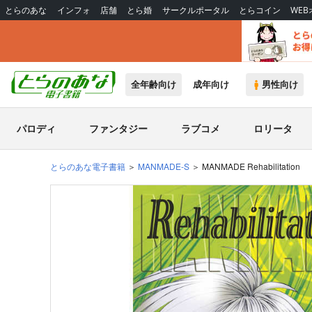
とらのあな
インフォ
店舗
とら婚
サークルポータル
とらコイン
WE
全年齢向け
成年向け
男性向け
パロディ
ファンタジー
ラブコメ
ロリータ
とらのあな電子書籍
MANMADE-S
MANMADE Rehabilitation