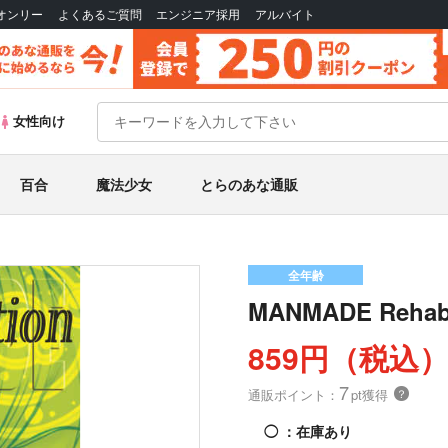
Bオンリー
よくあるご質問
エンジニア採用
アルバイト
女性向け
百合
魔法少女
とらのあな通販
全年齢
MANMADE Rehabil
859円（税込
7
通販ポイント：
pt獲得
？
◯
：在庫あり