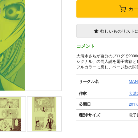
カ
欲しいものリスト
コメント
大清水さちが自分のブログで200
シグナル」の同人誌を電子書籍と
フルカラーに戻し、ページ数の関
サークル名
MAN
作家
大清
公開日
2017
種別/サイズ
電子書