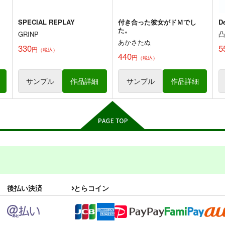
SPECIAL REPLAY
付き合った彼女がドＭでし
D
た。
GRINP
あかさたぬ
330
5
円
（税込）
440
円
（税込）
サンプル
作品詳細
サンプル
作品詳細
後払い決済
とらコイン