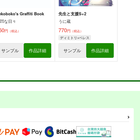
ekoboko's Graffiti Book
先生と支援S+2
凸凹な日々
うに蔵
50
770
円
円
（税込）
（税込）
ディミトリ×ベレス
サンプル
作品詳細
サンプル
作品詳細