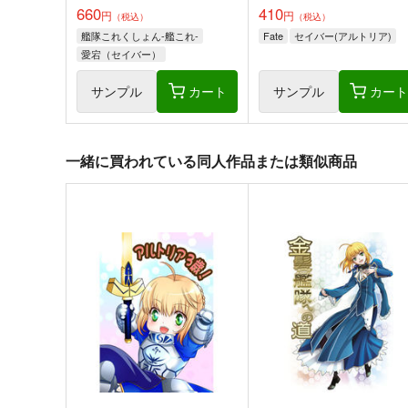
660
410
円
円
（税込）
（税込）
艦隊これくしょん-艦これ-
Fate
セイバー(アルトリア)
愛宕（セイバー）
高雄（ギルガメッシュ）
サンプル
カート
サンプル
カー
一緒に買われている同人作品または類似商品