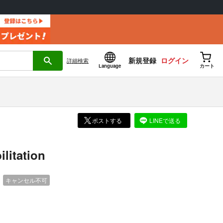
新規登録
ログイン
詳細
検索
Language
カート
ポストする
LINEで送る
itation
）
キャンセル不可