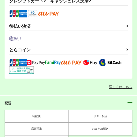
クレジットカード
キャッシュレス決済
Fate/Grand Order
Fate/Grand Order
玉藻の前
作品詳細
作品詳細
作品詳細
新宿のアーチャー
マシュ・キリエライト
コヤンスカヤ
ジェームズ・モリアーティ〔ルーラー〕
サンプル
サンプル
サンプル
ぐだ子
後払い決済
カート
カート
カート
とらコイン
詳しくはこちら
FGOで遊ぶセイバー
ネロとオルタと喧しい
竜の魔女に好かれすぎ
さん９
奴ら
てる！
SoaR
硝子の月
けるとす
配送
770
660
785
円
円
円
（税込）
（税込）
（税込）
FGO Illustrations 20
FGO Illustrations 20
Fate充するセイバーさ
宅配便
ポスト投函
アルトリア・ペンドラゴ
ジャンヌ・ダルク〔オル
ジャンヌ・ダルク〔オル
15-2017【韓国語版】
15-
ん3
ン
タ〕
タ〕
2017【English Editio
ReDrop
ReDrop
SoaR
n】
店頭受取
おまとめ配送
サンプル
サンプル
サンプル
880
880
1,870
円
円
円
（税込）
（税込）
（税込）