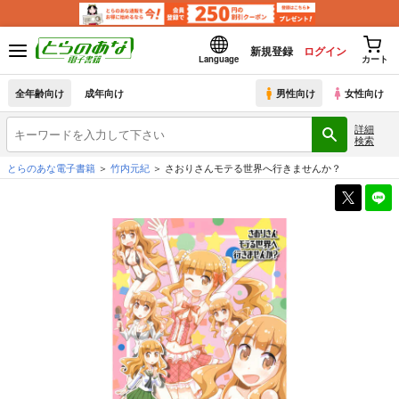
新規登録
ログイン
Language
カート
全年齢向け
成年向け
男性向け
女性向け
詳細
検索
とらのあな電子書籍
竹内元紀
さおりさんモテる世界へ行きませんか？