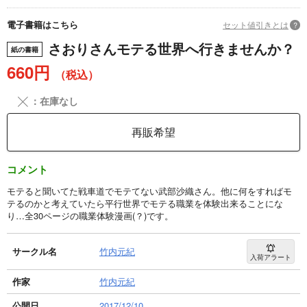
電子書籍はこちら
セット値引きとは
?
さおりさんモテる世界へ行きませんか？
紙の書籍
660円
（税込）
╳
：在庫なし
再販希望
コメント
モテると聞いてた戦車道でモテてない武部沙織さん。他に何をすればモ
テるのかと考えていたら平行世界でモテる職業を体験出来ることにな
り…全30ページの職業体験漫画(？)です。
サークル名
竹内元紀
入荷アラート
作家
竹内元紀
公開日
2017/12/10