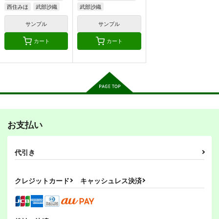
カート
カート
カート
西住みほ
武部沙織
武部沙織
秋山優花里
サンプル
サンプル
カート
カート
ミカ鍋
パンツァーグラインダ
フューチャーブリード
ー
パンツァー
onion
Nothing Heals
Nothing Heals
440
円
（税込）
482
516
円
円
（税込）
ミカ
（税込）
アンチョビ×ペパロニ
アンチョビ×ペパロニ
お支払い
ガルパンGP7クラー
眼鏡・眼鏡・眼鏡・
ガルパンGP6ミッコ、
サンプル
サンプル
サンプル
ラ、帰還する
Zwei！
咆哮する
代引き
G-ARTごー
成1-24
G-ARTごー
作品詳細
作品詳細
作品詳細
330
550
330
円
円
円
（税込）
（税込）
（税込）
ガールズ＆パンツァー
ガールズ＆パンツァー
ガールズ＆パンツァー
クレジットカード
キャッシュレス決済
クラーラ
ダージリン
ペパロニ
カチューシャ
ローズヒップ
ミッコ
サンプル
サンプル
サンプル
ダージリン