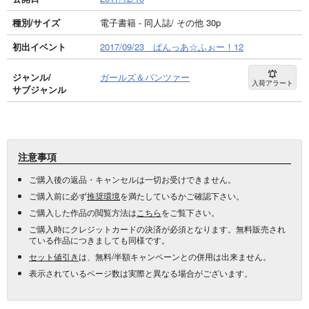
種別/サイズ
電子書籍 - 同人誌/ その他 30p
初出イベント
2017/09/23 ぱんっあ☆ふぉー！12
ジャンル/
ガールズ＆パンツァー
入荷アラート
サブジャンル
注意事項
ご購入後の返品・キャンセルは一切お受けできません。
ご購入前に必ず
推奨環境
を満たしているかご確認下さい。
ご購入した作品の閲覧方法は
こちら
をご覧下さい。
ご購入時にクレジットカードの決済が必須となります。無料販売され
ている作品につきましても同様です。
セット値引き
は、無料/半額キャンペーンとの併用は出来ません。
表示されているページ数は実際と異なる場合がございます。