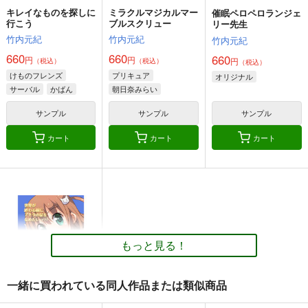
キレイなものを探しに
ミラクルマジカルマー
催眠ペロペロランジェ
行こう
ブルスクリュー
リー先生
竹内元紀
竹内元紀
竹内元紀
660
660
660
円
円
円
（税込）
（税込）
（税込）
けものフレンズ
プリキュア
オリジナル
サーバル
かばん
朝日奈みらい
ツチノコ
十六夜リコ
サンプル
サンプル
サンプル
雪城ほのか
カート
カート
カート
サンダース大戦車軍団
戦車道とは乙女の健全
がるぱんえほん1～3
な心身を涵養する武道
四等兵と愉快な仲間た
きゅうじゅうに
でありこれを学ぶこと
邪屋。
ち
で罹患する疾病など決
220
円
（税込）
してあり得ませ
315
円
385
（税込）
円
ガールズ＆パンツァー
ん （戦車道西住流及
（税込）
ガールズ＆パンツァー
び 日本戦車道連盟公
もっと見る！
４号戦車
赤星小梅
ガールズ＆パンツァー
式見解）
常夫×しほ
秋山優花里
ケイ
逸見エリカ
一緒に買われている同人作品または類似商品
サンプル
サンプル
サンプル