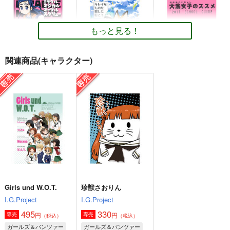
カート
カート
カート
もっと見る！
関連商品(キャラクター)
ミラクルマジカルマー
キレイなものを探しに
大洗女子のススメ
ブルスクリュー
行こう
onion
竹内元紀
竹内元紀
660
円
（税込）
660
660
円
円
（税込）
（税込）
角谷杏
朝日奈みらい
サーバル
ガルパンGP完全版
逆もまた然り
ガルパンGP8挑戦者、
GP0-GP8
集う
成1-24
サンプル
サンプル
サンプル
G-ARTごー
G-ARTごー
550
円
専売
（税込）
作品詳細
作品詳細
作品詳細
2,200
330
円
円
（税込）
（税込）
ガールズ＆パンツァー
ガールズ＆パンツァー
ガールズ＆パンツァー
Girls und W.O.T.
珍獣さおりん
押田×安藤
ダージリン
ペパロニ
ペパロニ
I.G.Project
I.G.Project
ローズヒップ
ローズヒップ
495
330
サンプル
サンプル
サンプル
円
円
専売
専売
（税込）
（税込）
クラーラ
ガールズ＆パンツァー
ガールズ＆パンツァー