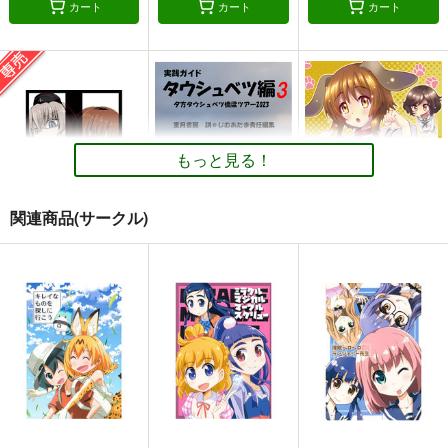
カート
カート
カート
もっと見る！
関連商品(サークル)
CROSS ROAD
実践ガイド タウシュ
がーるず＆わんツァー
ベツ編３
まとめ
夕湯会
重月書房
M&M★
880
円
専売
（税込）
550
660
円
円
（税込）
（税込）
ガールズ＆パンツァー
ガールズ＆パンツァー
ガールズ＆パンツァー
逸見エリカ
西住みほ
赤星小梅
サンプル
サンプル
サンプル
カート
カート
カート