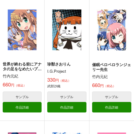
カート
カート
カート
世界が終わる前にアナ
タの足をなめたいプラ
ス1
竹内元紀
660
円
（税込）
オリジナル
サンプル
カート
世界が終わる前にアナ
珍獣さおりん
催眠ペロペロランジェ
タの足をなめたいプラ
リー先生
I.G.Project
ス1
竹内元紀
竹内元紀
330
ユカリの伝説-ブレス
艦×パン！２
艦×パン！総集編
円
（税込）
660
660
オブザワイルド-
円
円
（税込）
武部沙織
（税込）
ぷりん堂
ぷりん堂
きゅうじゅうに
1,320
1,320
円
円
サンプル
サンプル
サンプル
（税込）
（税込）
550
円
（税込）
ガールズ＆パンツァー
ガールズ＆パンツァー
作品詳細
作品詳細
作品詳細
ガールズ＆パンツァー
西住みほ
お銀さん
西住 みほ
榛名
秋山優花里
磯辺典子
西住みほ
サンプル
サンプル
サンプル