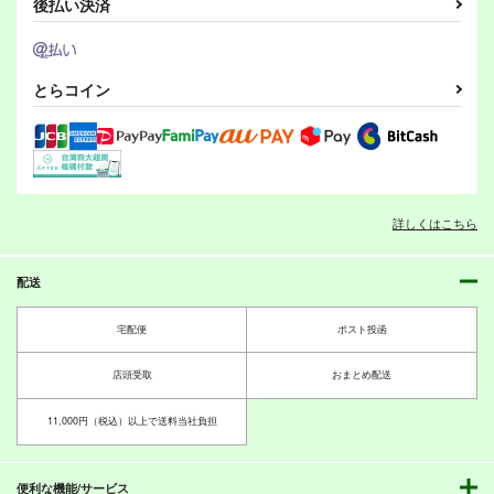
後払い決済
カート
カート
カート
とらコイン
パンツァーアイスクリ
すすめ！鹵獲道
カバさん４コマ
ーム
あいの倉
アダルテリー亭
Nothing Heals
844
330
円
円
（税込）
（税込）
477
詳しくはこちら
円
（税込）
アヒルさんチーム
カエサル
アンチョビ×ペパロニ
配送
サンプル
サンプル
サンプル
言葉の無い送辞
ガルパンGP5&ガルパ
ンGP0スペシャル同梱
作品詳細
作品詳細
作品詳細
疼痛
あいの倉
宅配便
ポスト投函
パック
G-ARTごー
1,203
円
（税込）
330
店頭受取
おまとめ配送
円
（税込）
ガールズ＆パンツァー
ガールズ＆パンツァー
ホシノ
ツチヤ
11,000円（税込）以上で送料当社負担
ダージリン
ペパロニ
河西忍
ローズヒップ
サンプル
サンプル
便利な機能/サービス