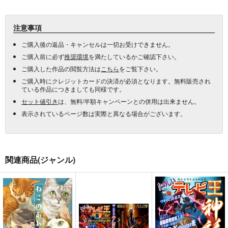
注意事項
ご購入後の返品・キャンセルは一切お受けできません。
ご購入前に必ず
推奨環境
を満たしているかご確認下さい。
ご購入した作品の閲覧方法は
こちら
をご覧下さい。
ご購入時にクレジットカードの決済が必須となります。無料販売され
ている作品につきましても同様です。
セット値引き
は、無料/半額キャンペーンとの併用は出来ません。
表示されているページ数は実際と異なる場合がございます。
関連商品(ジャンル)