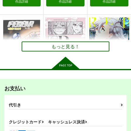
作品詳細
作品詳細
作品詳細
同人作家がクリスタだ
台所
オリジナル同人て売れ
けで作る同人誌の表紙
るの？＋オリジナル同
乱痴気事虫所
デザイン
人の電子書籍て売れる
壱番地
ぽっぽこっこ
の？etc…～なんだか
110
円
（税込）
もっと見る！
んだ赤字出さず20年続
1,100
110
円
円
（税込）
（税込）
オリジナル
砂虫隼
いたよ記録～
オリジナル
オリジナル
サンプル
サンプル
サンプル
カート
カート
カート
FEGEAR ９話「棄て
Re:type Battle
REPLICA EDEN
られた町」
壱番地
壱番地
お支払い
Hisashi Saruta
6,600
1,572
円
円
（税込）
（税込）
Comics
ぐだ子
ギルガメッシュ×ぐだ子
代引き
220
円
（税込）
サンプル
サンプル
サンプル
クレジットカード
キャッシュレス決済
作品詳細
作品詳細
作品詳細