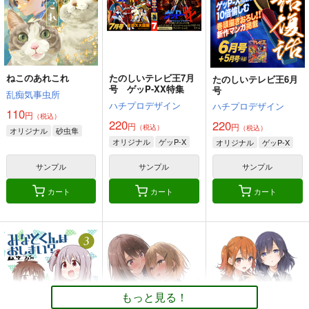
ねこのあれこれ
たのしいテレビ王7月
たのしいテレビ王6月
号 ゲッP-XX特集
号
乱痴気事虫所
ハチプロデザイン
ハチプロデザイン
110
円
（税込）
220
220
円
円
（税込）
（税込）
オリジナル
砂虫隼
オリジナル
ゲッP-X
オリジナル
ゲッP-X
サンプル
サンプル
サンプル
カート
カート
カート
もっと見る！