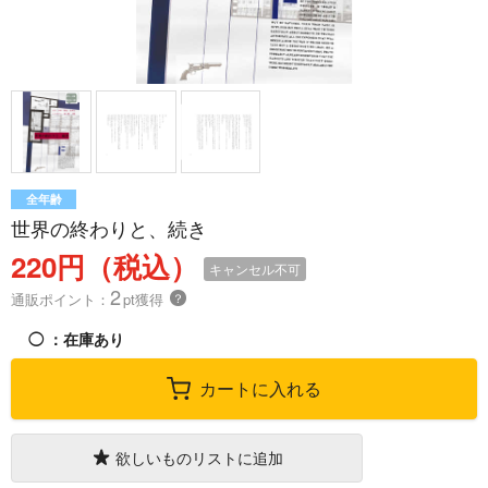
全年齢
世界の終わりと、続き
220円（税込）
キャンセル不可
2
通販ポイント：
pt獲得
？
◯
：在庫あり
カートに入れる
欲しいものリストに追加