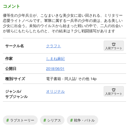
コメント
優等生の少年兵士が、こなまいきな美少女に追い回される、ミリタリー
恋愛ライトノベルです。軍隊に属する一兵卒の少年の凌は、ある美しい
少女に出会う。未知のウイルスから始まった戦いの中で、二人の出会い
が彼らにもたらしたものと、その結末は？少し戦闘描写があります
サークル名
クラフト
入荷アラート
作家
しまね麻紀
公開日
2018/06/01
種別/サイズ
電子書籍 - 同人誌/ その他 14p
ジャンル/
オリジナル
入荷アラート
サブジャンル
#
#
#
ラブストーリー
シリアス
戦争・バトル