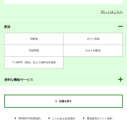
詳しくはこちら
ジャ〇プ オールスタ
やっぱり鍋が好き
ーズバトル！2巻
あすとろBOYS
配送
さいピン
550
円
（税込）
660
円
（税込）
宅配便
ポスト投函
ワンパンマン
ジャ〇プ オールスタ
ジャ〇プ オールスタ
ジャ〇プ オールスタ
よろず
孫悟空
サイタマ
ジェノス
ーズバトル！5巻
ーズバトル！4巻
ーズバトル！3巻
サイタマ
無免ライダー
店頭受取
おまとめ配送
さいピン
さいピン
さいピン
サンプル
サンプル
660
660
660
11,000円（税込）以上で送料当社負担
円
円
円
（税込）
（税込）
（税込）
BBAの奇妙な冒険４
BBAの奇妙な冒険３
モリヤの奇妙な冒
カート
カート
よろず
サイタマ
よろず
夜神月
よろず
孫悟空
険 総集編 下巻
さいピン
さいピン
坂田銀時
空条承太郎
サイタマ
坂田銀時
サイタマ
空条承太郎
さいピン
便利な機能/サービス
748
660
円
円
（税込）
（税込）
サンプル
サンプル
サンプル
1,210
円
小野塚小町
風見幽香
（税込）
東風谷早苗
カート
カート
カート
店舗を探す
サンプル
サンプル
サンプル
作品詳細
作品詳細
作品詳細
WEBSITE利用規約
とらのあな会員規約
通信販売ポイント規約