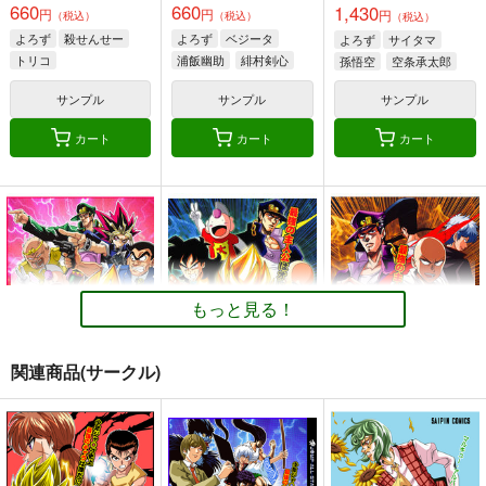
660
660
1,430
円
円
円
（税込）
（税込）
（税込）
よろず
殺せんせー
よろず
ベジータ
よろず
サイタマ
トリコ
浦飯幽助
緋村剣心
孫悟空
空条承太郎
モンキー・D・ルフィ
サンプル
サンプル
サンプル
カート
カート
カート
もっと見る！
関連商品(サークル)
ジャ〇プオールスター
ジャ〇プ オールスタ
ジャ〇プ オールスタ
ズバトル総集編・上巻
ーズバトル！6巻
ーズバトル！5巻
さいピン
さいピン
さいピン