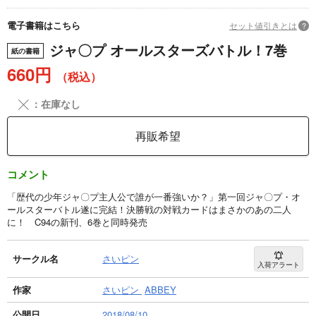
電子書籍はこちら
セット値引きとは
?
ジャ〇プ オールスターズバトル！7巻
紙の書籍
660円
（税込）
╳
：在庫なし
再販希望
コメント
「歴代の少年ジャ〇プ主人公で誰が一番強いか？」第一回ジャ〇プ・オ
ールスターバトル遂に完結！決勝戦の対戦カードはまさかのあの二人
に！ C94の新刊、6巻と同時発売
サークル名
さいピン
入荷アラート
作家
さいピン
ABBEY
公開日
2018/08/10