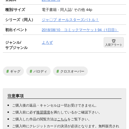
種別/サイズ
電子書籍 - 同人誌/ その他 44p
シリーズ（同人）
ジャ〇プ オールスターズバトル！
初出イベント
2018/08/10 コミックマーケット94（1日目）
ジャンル/
よろず
入荷アラート
サブジャンル
#
#
#
ギャグ
パロディ
クロスオーバー
注意事項
ご購入後の返品・キャンセルは一切お受けできません。
ご購入前に必ず
推奨環境
を満たしているかご確認下さい。
ご購入した作品の閲覧方法は
こちら
をご覧下さい。
ご購入時にクレジットカードの決済が必須となります。無料販売され