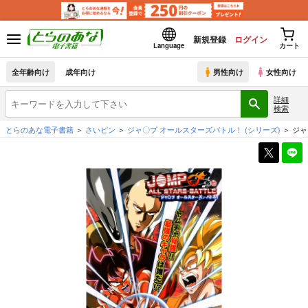
新規登録
ログイン
Language
カート
全年齢向け
成年向け
男性向け
女性向け
詳細
検索
とらのあな電子書籍
さいピン
ジャ〇プ オールスターズバトル！
(シリーズ)
ジャ