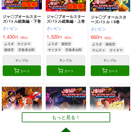
作品詳細
作品詳細
作品詳細
ジャ〇プオールスター
ジャ〇プオールスター
ジャ〇プ オールスタ
ズバトル総集編・下巻
ズバトル総集編・上巻
ーズバトル！6巻
さいピン
さいピン
さいピン
1,430
1,320
660
円
円
円
（税込）
（税込）
（税込）
ジャ〇プオールスター
ニートの奇妙な冒険・
よろず
サイタマ
よろず
孫悟空
BBAの奇妙な冒険２
よろず
孫悟空
ズバトル！第2弾-1巻
完全版
孫悟空
空条承太郎
サイタマ
空条承太郎
ヤムチャ
サイタマ
さいピン
さいピン
さいピン
660
円
サンプル
サンプル
サンプル
（税込）
660
2,420
円
円
（税込）
（税込）
東方Project
八意永琳
カート
カート
カート
よろず
殺せんせー
東方Project
風見幽香
トリコ
蓬莱山輝夜
東方星蓮船オールキャラ
モンキー・D・ルフィ
十六夜咲夜
ジャ〇プオールスター
ジャ〇プ オールスタ
ジャ〇プオールスター
サンプル
サンプル
サンプル
ズバトル！第2弾-3巻
ーズバトル！2巻
ズバトル総集編・上巻
さいピン
さいピン
さいピン
カート
カート
カート
660
660
1,320
円
円
円
（税込）
（税込）
（税込）
ベジータ
孫悟空
孫悟空
もっと見る！
サンプル
サンプル
サンプル
作品詳細
作品詳細
作品詳細