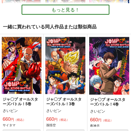
660
660
660
円
円
円
（税込）
（税込）
（税込）
もっと見る！
よろず
夜神月
よろず
孫悟空
よろず
孫悟空
サイタマ
坂田銀時
サイタマ
空条承太郎
サイタマ
一緒に買われている同人作品または類似商品
サンプル
サンプル
サンプル
カート
カート
カート
東方緩形獣
BBAの奇妙な冒険４
ジャ〇プオールスター
ズバトル総集編・上巻
さいピン
さいピン
さいピン
660
748
円
円
（税込）
（税込）
1,320
円
（税込）
東方Project
博麗霊夢
東方Project
よろず
孫悟空
東方鬼形獣のボスキャラ全員
小野塚小町
四季映姫
サイタマ
空条承太郎
八雲紫
サンプル
サンプル
サンプル
カート
カート
カート
ジャ〇プ オールスタ
ジャ〇プ オールスタ
ジャ〇プ オールスタ
ーズバトル！5巻
ーズバトル！3巻
ーズバトル！4巻
さいピン
さいピン
さいピン
ジャ〇プ オールスタ
660
660
660
円
円
円
（税込）
（税込）
（税込）
ーズバトル！
サイタマ
孫悟空
夜神月
さいピン