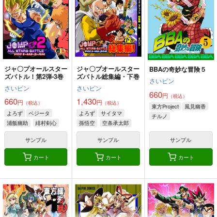
1,320
660
660
円
円
円
（税込）
（税込）
（税込）
よろず
孫悟空
よろず
孫悟空
よろず
サイタマ
サイタマ
空条承太郎
ヤムチャ
サイタマ
坂田銀時
空条承太郎
サンプル
サンプル
サンプル
カート
カート
カート
ジャ〇プオールスター
ジャ〇プオールスター
BBAの奇妙な冒険５
ズバトル！第2弾-3巻
ズバトル総集編・下巻
さいピン
さいピン
さいピン
660
円
（税込）
660
1,430
円
円
（税込）
（税込）
東方Project
風見幽香
よろず
ベジータ
よろず
サイタマ
チルノ
浦飯幽助
緋村剣心
孫悟空
空条承太郎
サンプル
サンプル
サンプル
カート
カート
カート
ジャ〇プ オールスタ
ジャ〇プ オールスタ
ジャ〇プ オールスタ
ーズバトル！4巻
ーズバトル！3巻
ーズバトル！2巻
さいピン
さいピン
さいピン