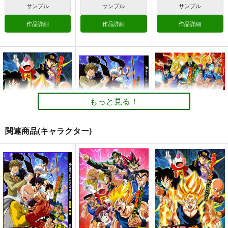
サンプル
サンプル
サンプル
660
円
（税込）
よろず
孫悟空
作品詳細
作品詳細
作品詳細
ケンシロウ
両津勘吉
サンプル
カート
ジャ〇プオールスター
BBAの奇妙な冒険３
モリヤの奇妙な冒
ズバトル！第2弾-2巻
険 総集編 下巻
さいピン
さいピン
さいピン
660
もっと見る！
円
（税込）
715
1,210
円
円
（税込）
（税込）
東方Project
風見幽香
キン肉マン
ボーボボ
東方Project
西行寺幽々子
関連商品(キャラクター)
ナルト
東風谷早苗
クラウンピース
古明地さとり
サンプル
サンプル
サンプル
古明地こいし
ジャ〇プ オールスタ
ジャ〇プオールスター
ジャ〇プオールスター
ーズバトル！6巻
ズバトル総集編・下巻
ズバトル！第2弾-1巻
カート
カート
カート
さいピン
さいピン
さいピン
660
1,430
660
円
円
円
（税込）
（税込）
（税込）
孫悟空
サイタマ
殺せんせー
サンプル
サンプル
サンプル