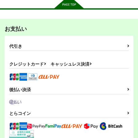
ジャ〇プ オールスタ
ジャ〇プ オールスタ
ジャ〇プ オールスタ
ーズバトル！5巻
ーズバトル！4巻
ーズバトル！3巻
お支払い
さいピン
さいピン
さいピン
660
660
660
円
円
円
（税込）
（税込）
（税込）
代引き
モリヤの奇妙な冒険１
BBAの奇妙な冒険１
ジャ〇プ オールスタ
よろず
サイタマ
よろず
夜神月
よろず
孫悟空
２
ーズバトル！6巻
坂田銀時
空条承太郎
サイタマ
坂田銀時
サイタマ
空条承太郎
さいピン
さいピン
さいピン
660
円
クレジットカード
キャッシュレス決済
（税込）
サンプル
サンプル
サンプル
550
660
円
円
（税込）
（税込）
東方Project
風見幽香
東方Project
カート
カート
カート
よろず
孫悟空
八雲紫
西行寺幽々子
東風谷早苗
ジャ〇プ オールスタ
ジャ〇プオールスター
ヤムチャ
サイタマ
BBAの奇妙な冒険５
ーズバトル！
ズバトル！第2弾-2巻
古明地さとり
後払い決済
さいピン
サンプル
サンプル
サンプル
火焔猫燐
さいピン
さいピン
660
円
（税込）
660
715
円
円
カート
カート
カート
（税込）
（税込）
風見幽香
孫悟空
キン肉マン
とらコイン
サンプル
サンプル
サンプル
作品詳細
作品詳細
作品詳細