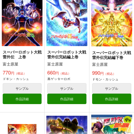
富士原屋
2,750
円
専売
（税込）
スーパーロボット大戦
ドモン・カッシュ
マーズ
サンプル
ビッグファイア
カート
スーパーロボット大戦
スーパーロボット大戦
スーパーロボット大戦
雷外伝 上巻
雷外伝完結編上巻
雷外伝完結編下巻
富士原屋
富士原屋
富士原屋
770
660
990
円
円
円
（税込）
（税込）
（税込）
ドモン・カッシュ
真ゲッターロボ
ドモン・カッシュ
サンプル
サンプル
サンプル
作品詳細
作品詳細
作品詳細