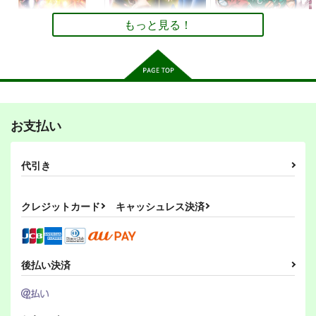
もっと見る！
スーパーロボット大戦
勇者ミオの冒険 外
モリヤの奇妙な冒
雷MK2&完結編
伝 ～嵐の中で輝いて
険 総集編 中巻
お支払い
～
富士原屋
をくのさかみち
さいピン
2,750
550
1,210
円
円
円
（税込）
（税込）
（税込）
代引き
ドモン・カッシュ
本田未央
東風谷早苗
サンプル
サンプル
サンプル
クレジットカード
キャッシュレス決済
作品詳細
作品詳細
作品詳細
後払い決済