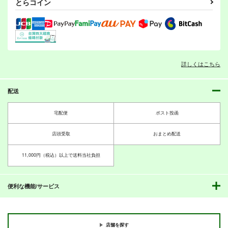
とらコイン
SIG
T-BEAST
詳しくはこちら
ロボットJSにスキは
ありません！！
杉崇屋
倉持図鑑
とりからの巣
330
440
円
円
配送
（税込）
（税込）
440
円
コンボイ
（税込）
ぎんか
宅配便
ポスト投函
サンプル
サンプル
サンプル
店頭受取
おまとめ配送
作品詳細
作品詳細
作品詳細
11,000円（税込）以上で送料当社負担
便利な機能/サービス
店舗を探す