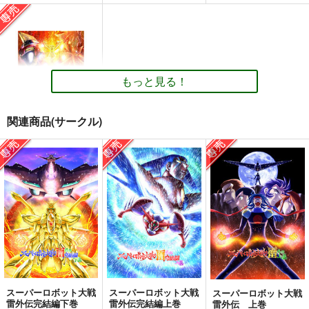
もっと見る！
関連商品(サークル)
スーパーロボット大戦
雷MK2&完結編
富士原屋
2,750
円
専売
（税込）
スーパーロボット大戦
ドモン・カッシュ
マーズ
サンプル
ビッグファイア
カート
スーパーロボット大戦
スーパーロボット大戦
スーパーロボット大戦
雷外伝完結編下巻
雷外伝完結編上巻
雷外伝 上巻