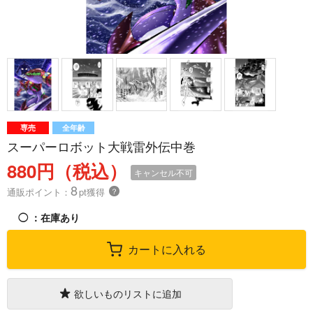
専売
全年齢
スーパーロボット大戦雷外伝中巻
880円（税込）
キャンセル不可
8
通販ポイント：
pt獲得
？
◯
：在庫あり
カートに入れる
欲しいものリストに追加