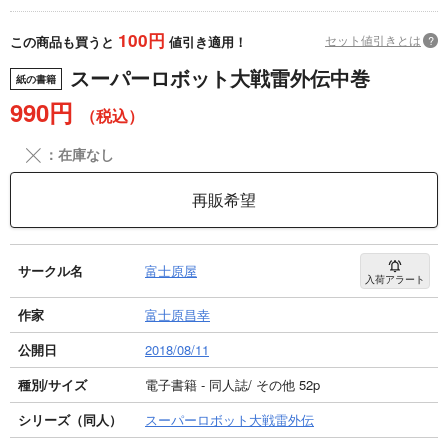
100円
セット値引きとは
?
この商品も買うと
値引き適用！
スーパーロボット大戦雷外伝中巻
紙の書籍
990円
（税込）
╳
：在庫なし
再販希望
サークル名
富士原屋
入荷アラート
作家
富士原昌幸
公開日
2018/08/11
種別/サイズ
電子書籍 - 同人誌/ その他 52p
シリーズ（同人）
スーパーロボット大戦雷外伝