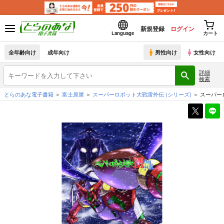
新規登録
ログイン
Language
カート
全年齢向け
成年向け
男性向け
女性向け
詳細
検索
とらのあな電子書籍
富士原屋
スーパーロボット大戦雷外伝
(シリーズ)
スーパー