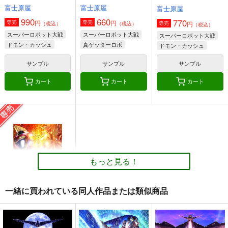
富士原屋
富士原屋
富士原屋
990
660
770
円
円
専売
専売
円
専売
（税込）
（税込）
（税込）
スーパーロボット大戦
スーパーロボット大戦
スーパーロボット大戦
ドモン・カッシュ
真ゲッターロボ
ドモン・カッシュ
大あばれ天童
大あばれ天童
サンプル
サンプル
サンプル
カート
カート
カート
もっと見る！
一緒に買われている同人作品または類似商品
スーパーロボット大戦
雷MK2&完結編