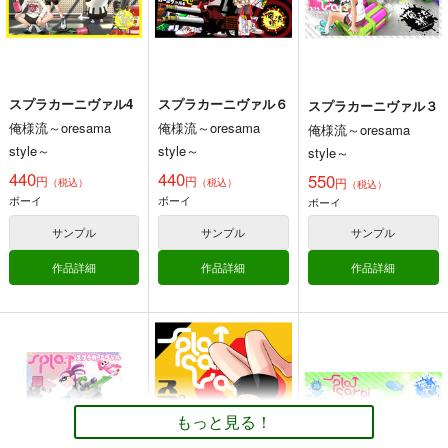
その他
ガール
その他
ボーイ
その他
ボーイ
ボーイ
テンタクルズ
ガール
テンタクルズ
ガール
テンタクルズ
サンプル
サンプル
サンプル
カート
カート
カート
スプラカーニヴァル4
スプラカーニヴァル６
スプラカーニヴァル３
日本縦断「ヴェガ号」
造型の巻 弐
スプラカーニヴァル
俺様流～oresama
俺様流～oresama
俺様流～oresama
殺人事件
PT
生ハッハ
style～
style～
style～
重月書房
放射性同位
俺様流～oresama
785
円
専売
440
440
（税込）
550
円
円
体
円
style～
（税込）
（税込）
（税込）
その他
正宗
村正
ボーイ
ボーイ
ボーイ
330
440
円
専売
円
（税込）
（税込）
サンプル
サンプル
サンプル
その他
十津川省三
その他
ガール
亀井定雄
ボーイ
作品詳細
作品詳細
作品詳細
サンプル
サンプル
サンプル
カート
カート
カート
スプラカーニヴァル３
スプラカーニヴァル２
俺様流～oresama
俺様流～oresama
style～
style～
もっと見る！
550
550
円
円
（税込）
（税込）