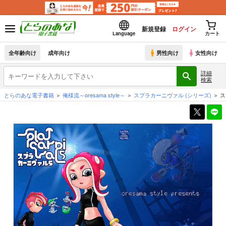
新規登録
ログイン
Language
カート
全年齢向け
成年向け
男性向け
女性向け
詳細
検索
とらのあな電子書籍
俺様流～oresama style～
スプラカーニヴァル
(シリーズ)
ス