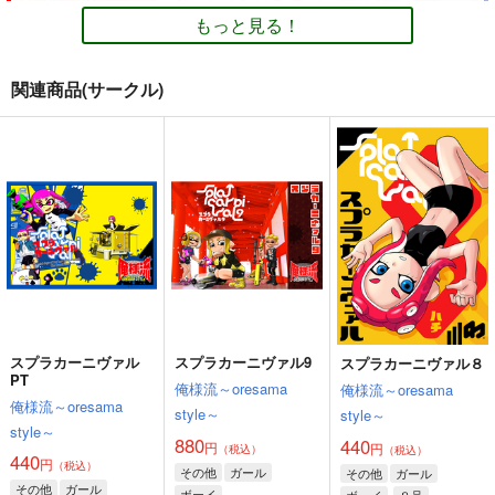
もっと見る！
関連商品(サークル)
BADDAY Sputtering
♯1 生まれた街(マサラ
V-BEAST
タウン)のポケモンセ
出鱈目
倉持図鑑
ンター
VANILLA CROWN
1,100
440
円
円
（税込）
（税込）
499
円
（税込）
その他
アカちゃん
その他
バーチャロン
その他
トラストちゃん
コジロウ×ムサシ
サンプル
サンプル
サンプル
カート
カート
カート
スプラカーニヴァル
スプラカーニヴァル9
スプラカーニヴァル８
PT
俺様流～oresama
俺様流～oresama
俺様流～oresama
style～
style～
style～
880
440
円
円
（税込）
（税込）
440
円
（税込）
その他
ガール
その他
ガール
その他
ガール
ボーイ