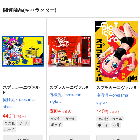
その他
ボーイ
その他
ボーイ
関連商品(キャラクター)
ガール
シオカラーズ
ガール
シオカラーズ
サンプル
サンプル
スプラカーニヴァル２
スプラカーニヴァル８
スプラカーニヴァル７
カート
カート
俺様流～oresama
俺様流～oresama
俺様流～oresama
style～
style～
style～
スプラカーニヴァル9
げとれりアーカイブス
スプラカーニヴァル８
550
440
440
01
円
円
円
（税込）
（税込）
（税込）
俺様流～oresama
俺様流～oresama
ボーイ
ガール
ふろうれっと工廠
ガール
style～
style～
1,320
円
専売
サンプル
サンプル
サンプル
880
（税込）
440
円
円
（税込）
（税込）
オリジナル
その他
ガール
その他
ガール
作品詳細
作品詳細
作品詳細
ボーイ
ボーイ
８号
スプラカーニヴァル
スプラカーニヴァル9
スプラカーニヴァル８
PT
俺様流～oresama
サンプル
サンプル
サンプル
俺様流～oresama
俺様流～oresama
style～
style～
カート
カート
カート
style～
880
440
円
円
（税込）
（税込）
440
円
（税込）
その他
ガール
その他
ガール
その他
ガール
ボーイ
ボーイ
８号
ボーイ