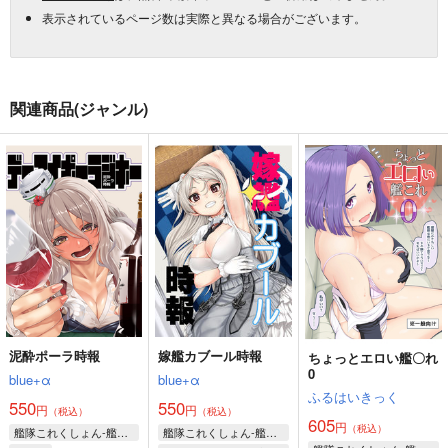
表示されているページ数は実際と異なる場合がございます。
関連商品(ジャンル)
泥酔ポーラ時報
嫁艦カブール時報
ちょっとエロい艦〇れ
0
blue+α
blue+α
ふるはいきっく
550
550
円
円
（税込）
（税込）
605
円
（税込）
艦隊これくしょん-艦これ-
艦隊これくしょん-艦これ-