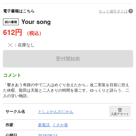
電子書籍はこちら
セット値引きとは
?
Your song
紙の書籍
612円
（税込）
╳
：在庫なし
受付開始前
コメント
「響きあう奇跡の中で二人はめぐり合えたから」改二実装を目前に控え
た休暇、龍田は天龍と二人きりの時間を過ごす。ゆっくりと語らう、二
人の甘い物語。
サークル名
としょかんのじかん
入荷アラート
作家
蒼風涼
くさか葵
公開日
2018/08/14