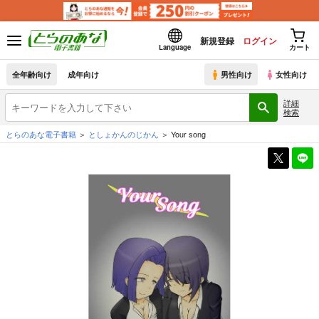
新規登録
ログイン
Language
カート
全年齢向け
成年向け
男性向け
女性向け
詳細
検索
とらのあな電子書籍
としょかんのじかん
Your song