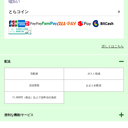
660
円
（税込）
艦隊これくしょん-艦これ-
艦隊これくしょん-艦これ-
艦隊これくしょん-艦これ-
天龍
那珂
とらコイン
瑞鳳
瑞鶴
暁
空母ヲ級
シェフィールド
榛名日和十四
榛名日和十一
榛名日和十三
サンプル
サンプル
サンプル
ぷりん堂
ぷりん堂
ぷりん堂
660
660
880
円
円
円
カート
カート
カート
（税込）
（税込）
（税込）
榛名
榛名
榛名
詳しくはこちら
サンプル
サンプル
サンプル
作品詳細
作品詳細
作品詳細
配送
宅配便
ポスト投函
店頭受取
おまとめ配送
11,000円（税込）以上で送料当社負担
ボクカワウソ戦隊ビッ
妙齢型重巡伝 残念だ
便利な機能/サービス
クセブン
よ!!足柄さん(47)
Mystic Lab
HYPER BRAND