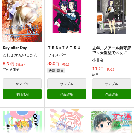
1,000
円
（税込）
由良
大和×提督
艦隊これくしょん-艦これ-
日向
戦艦タ級
サンプル
サンプル
サンプル
カート
カート
カート
Day after Day
ＴＥＮ×ＴＡＴＳＵ
去年ルノアール鎮守府
で～天龍型で乙女にな
としょかんのじかん
ウィスパー
った私～
小書会
825
330
円
円
（税込）
（税込）
110
円
宇佐見蓮子
（税込）
天龍×龍田
龍田
サンプル
サンプル
サンプル
作品詳細
作品詳細
作品詳細
だいろく へあーあれ
提督の食卓 艦娘たち
大和倶楽部 第壱集
んじ！
のお料理コンテスト
美術部
第一集・第二集
alanais
スタジオゴンドワナ
1,100
円
（税込）