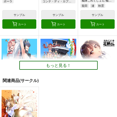
艦隊これくしょん-艦これ-
ポーラ
コンテ・ディ・カブール
龍田
漣
秋雲
サンプル
サンプル
サンプル
カート
カート
カート
もっと見る！
関連商品(サークル)
GATO class LOVE
イタリアン水着時報
妙齢型重巡伝 残念だ
よ!!足柄さん(25)
blue+α
blue+α
HYPER BRAND
550
550
円
円
（税込）
（税込）
330
円
（税込）
艦隊これくしょん-艦これ-
艦隊これくしょん-艦これ-