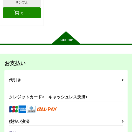
220
サンプル
円
専売
（税込）
艦隊これくしょん-艦これ-
艦隊これくしょん-艦これ-
艦隊これくしょん-艦これ-
愛宕（セイバー）
島風
伊58
カート
大和
武蔵
高雄（ギルガメッシュ）
暁、響、雷、電
サンプル
サンプル
サンプル
榛名日和十六
長月さんと白き少女
榛名日和十五
カート
カート
カート
ぷりん堂
クロワッサン！
ぷりん堂
550
605
660
円
円
円
（税込）
（税込）
（税込）
榛名
長月
榛名
お支払い
サンプル
サンプル
サンプル
作品詳細
作品詳細
作品詳細
代引き
クレジットカード
キャッシュレス決済
艦これプロレス 四方
艦これプロレス24
鎮守府ゆく年くる年
山話２
後払い決済
Mystic Lab
あいすしゃーべっと
Mystic Lab
2,200
660
円
円
（税込）
（税込）