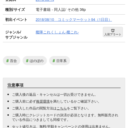
種別/サイズ
電子書籍 - 同人誌/ その他 36p
初出イベント
2018/08/10 コミックマーケット94（1日目）
ジャンル/
艦隊これくしょん-艦これ-
入荷アラート
サブジャンル
#
#
#
百合
ほのぼの
日常系
注意事項
ご購入後の返品・キャンセルは一切お受けできません。
ご購入前に必ず
推奨環境
を満たしているかご確認下さい。
ご購入した作品の閲覧方法は
こちら
をご覧下さい。
ご購入時にクレジットカードの決済が必須となります。無料販売され
ている作品につきましても同様です。
セット値引き
は、無料/半額キャンペーンとの併用は出来ません。