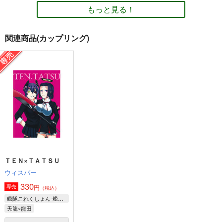
660
1,313
円
円
専売
（税込）
（税込）
もっと見る！
艦隊これくしょん-艦これ-
艦隊これくしょん-艦これ-
艦隊これくしょん-艦これ-
大和×提督
電
雷
第六駆逐隊
赤城
長門
間宮
関連商品(カップリング)
サンプル
サンプル
サンプル
カート
カート
カート
○○を撫でるだけの簡
ハッピーシュート！3
女子湯
単なお仕事（1）
とりからの巣
スイートピー
とりからの巣
440
495
円
円
（税込）
（税込）
330
円
（税込）
宙愛
瀬川なでる
サンプル
サンプル
サンプル
作品詳細
作品詳細
作品詳細
ＴＥＮ×ＴＡＴＳＵ
ウィスパー
330
円
専売
（税込）
金髪艦隊への道
私の母港執務室～大和
改
艦隊これくしょん-艦これ-
と武蔵編～
MANMADE-S
あ～だこ～だ
天龍×龍田
月望
660
220
円
円
（税込）
（税込）