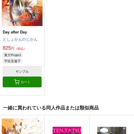
艦隊これくしょん-艦これ-
スキャンプ
ドラム
コンテ・ディ・カブール
足柄
ポーラ
サンプル
サンプル
サンプル
カート
カート
カート
Day after Day
としょかんのじかん
825
円
（税込）
東方Project
宇佐見蓮子
マエリベリー・ハーン
サンプル
ミスティア・ローレライ
カート
一緒に買われている同人作品または類似商品
航空戦艦 対 空とぶギ
由良と〇〇
大和倶楽部 第弐集
ロチン総集編
夕凪絵日記
美術部
調布市民ふれあい文化
495
1,000
円
円
（税込）
（税込）
サークル
艦隊これくしょん-艦これ-
艦隊これくしょん-艦これ-