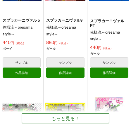
サンプル
サンプル
サンプル
カート
カート
カート
スプラカーニヴァル５
スプラカーニヴァル9
スプラカーニヴァル
日本縦断「ヴェガ号」
造型の巻 弐
スプラカーニヴァル
PT
俺様流～oresama
俺様流～oresama
殺人事件
PT
生ハッハ
俺様流～oresama
style～
style～
重月書房
放射性同位
俺様流～oresama
style～
785
円
専売
440
880
（税込）
円
円
体
style～
（税込）
（税込）
440
その他
正宗
村正
円
ボーイ
ガール
（税込）
330
440
円
専売
円
（税込）
（税込）
ガール
その他
十津川省三
その他
ガール
サンプル
サンプル
サンプル
亀井定雄
ボーイ
作品詳細
作品詳細
作品詳細
サンプル
サンプル
サンプル
カート
カート
カート
スプラカーニヴァル３
スプラカーニヴァル２
俺様流～oresama
俺様流～oresama
style～
style～
550
550
もっと見る！
円
円
（税込）
（税込）
その他
ボーイ
その他
ボーイ
ガール
シオカラーズ
ガール
シオカラーズ