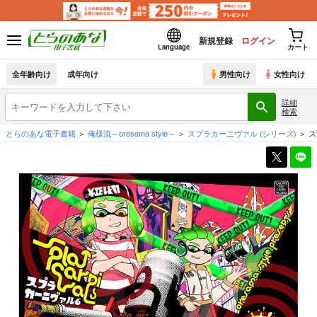
新規登録
ログイン
Language
カート
全年齢向け
成年向け
男性向け
女性向け
詳細
検索
とらのあな電子書籍
俺様流～oresama style～
スプラカーニヴァル
(シリーズ)
ス