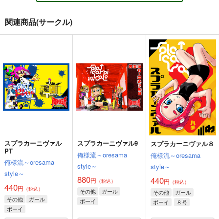
関連商品(サークル)
BADDAY Sputtering
♯1 生まれた街(マサラ
V-BEAST
タウン)のポケモンセ
出鱈目
倉持図鑑
ンター
VANILLA CROWN
1,100
440
円
円
（税込）
（税込）
499
円
（税込）
その他
アカちゃん
その他
バーチャロン
その他
トラストちゃん
コジロウ×ムサシ
サンプル
サンプル
サンプル
カート
カート
カート
スプラカーニヴァル
スプラカーニヴァル9
スプラカーニヴァル８
PT
俺様流～oresama
俺様流～oresama
俺様流～oresama
style～
style～
style～
880
440
円
円
（税込）
（税込）
440
円
（税込）
その他
ガール
その他
ガール
その他
ガール
ボーイ
ボーイ
８号
ボーイ