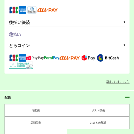
カート
カート
カート
日常のあなた 2009-
ムスカの日常
ゆりのあるくに
2011総集編
アルシオーネ
紙袋Works
オペラグラス
後払い決済
493
657
円
円
（税込）
（税込）
330
円
（税込）
ムスカ
アーナス×リュリーティス
スプラカーニヴァル５
スプラカーニヴァル4
サンプル
サンプル
サンプル
とらコイン
俺様流～oresama
俺様流～oresama
style～
style～
作品詳細
作品詳細
作品詳細
440
440
円
円
（税込）
（税込）
その他
ボーイ
その他
ボーイ
ガール
テンタクルズ
ガール
テンタクルズ
詳しくはこちら
サンプル
サンプル
スプラカーニヴァル３
スプラカーニヴァル２
俺様流～oresama
俺様流～oresama
カート
カート
配送
style～
style～
550
550
宅配便
ポスト投函
円
円
（税込）
（税込）
その他
ボーイ
その他
ボーイ
店頭受取
おまとめ配送
ガール
シオカラーズ
ガール
シオカラーズ
ヴァジマキラ
Vマシーンチャンネル
大工始めました。