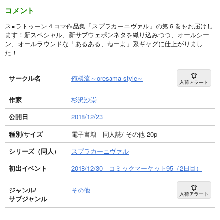
コメント
ス●ラトゥーン４コマ作品集「スプラカーニヴァル」の第６巻をお届けし
ます！新スペシャル、新サブウェポンネタを織り込みつつ、オールシー
ン、オールラウンドな「あるある、ねーよ」系ギャグに仕上がりまし
た！
サークル名
俺様流～oresama style～
入荷アラート
作家
杉沢沙崇
公開日
2018/12/23
種別/サイズ
電子書籍 - 同人誌/ その他 20p
シリーズ（同人）
スプラカーニヴァル
初出イベント
2018/12/30 コミックマーケット95（2日目）
ジャンル/
その他
入荷アラート
サブジャンル