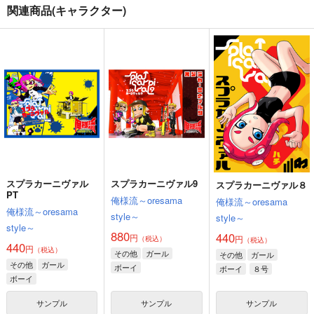
関連商品(キャラクター)
サンプル
サンプル
スプラカーニヴァル３
スプラカーニヴァル4
スプラカーニヴァル２
カート
カート
俺様流～oresama
俺様流～oresama
俺様流～oresama
スプラカーニヴァル9
げとれりアーカイブス
スプラカーニヴァル８
style～
style～
style～
01
俺様流～oresama
俺様流～oresama
550
440
550
円
円
円
（税込）
（税込）
（税込）
ふろうれっと工廠
style～
style～
ボーイ
ボーイ
ボーイ
1,320
円
専売
880
（税込）
440
円
円
（税込）
（税込）
サンプル
サンプル
サンプル
オリジナル
その他
ガール
その他
ガール
ボーイ
作品詳細
作品詳細
作品詳細
ボーイ
８号
スプラカーニヴァル
スプラカーニヴァル9
スプラカーニヴァル８
サンプル
サンプル
サンプル
PT
俺様流～oresama
俺様流～oresama
俺様流～oresama
カート
カート
カート
style～
style～
style～
880
440
円
円
（税込）
（税込）
440
円
（税込）
その他
ガール
その他
ガール
その他
ガール
ボーイ
ボーイ
８号
ボーイ
サンプル
サンプル
サンプル