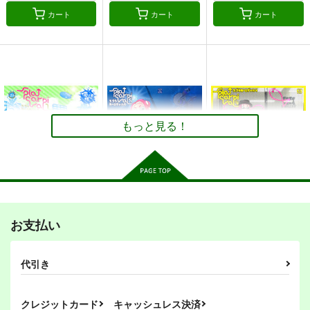
カート
カート
カート
スプラカーニヴァル８
スプラカーニヴァル７
日常のあなた オタク
話
俺様流～oresama
俺様流～oresama
オペラグラス
style～
style～
110
吊原ひなこの病 小説
吊原ひなこの病 絵本
スプラカーニヴァル７
円
440
440
（税込）
円
円
（税込）
（税込）
版
版
俺様流～oresama
ガール
ガール
UMBRELLA*GIRL
UMBRELLA*GIRL
style～
サンプル
サンプル
サンプル
もっと見る！
1,100
1,100
円
円
（税込）
（税込）
440
円
（税込）
作品詳細
作品詳細
作品詳細
その他
吊原ひなこ
その他
吊原ひなこ
その他
ガール
ボーイ
テンタクルズ
サンプル
サンプル
サンプル
スプラカーニヴァル７
スプラカーニヴァル５
スプラカーニヴァル4
俺様流～oresama
俺様流～oresama
俺様流～oresama
カート
カート
カート
お支払い
style～
style～
style～
440
440
440
円
円
円
（税込）
（税込）
（税込）
代引き
その他
ガール
その他
ボーイ
その他
ボーイ
ボーイ
テンタクルズ
ガール
テンタクルズ
ガール
テンタクルズ
クレジットカード
キャッシュレス決済
サンプル
サンプル
サンプル