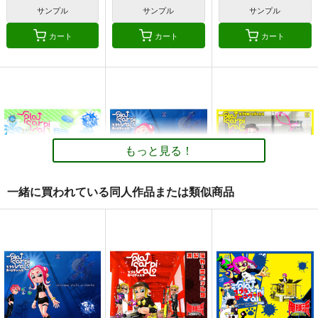
サンプル
サンプル
サンプル
カート
カート
カート
スレイブニル プロッ
おいでよ北斗の森
ピカチュウ日記完全総
プデザインワークス
集編
お嬢の浴室
倉持図鑑
お嬢の浴室
750
円
（税込）
330
2,000
円
円
（税込）
（税込）
その他
その他
その他
もっと見る！
サンプル
サンプル
サンプル
カート
カート
カート
一緒に買われている同人作品または類似商品
スプラカーニヴァル７
スプラカーニヴァル５
スプラカーニヴァル4
俺様流～oresama
俺様流～oresama
俺様流～oresama
style～
style～
style～
440
440
440
円
円
円
（税込）
（税込）
（税込）
その他
ガール
その他
ボーイ
その他
ボーイ
ボーイ
テンタクルズ
ガール
テンタクルズ
ガール
テンタクルズ