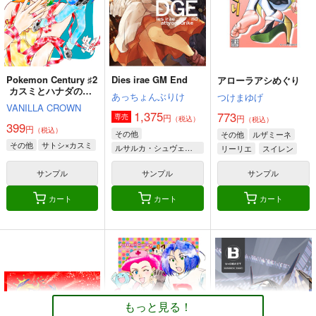
Pokemon Century ♯2
Dies irae GM End
アローラアシめぐり
カスミとハナダの温
あっちょんぶりけ
つけまゆげ
泉街
VANILLA CROWN
1,375
773
円
専売
円
（税込）
（税込）
399
円
（税込）
その他
その他
ルザミーネ
その他
サトシ×カスミ
ルサルカ・シュヴェーゲリン
リーリエ
スイレン
ロートス・ライヒハート
サンプル
サンプル
サンプル
ヴィルヘルム・エーレンブルグ
カート
カート
カート
もっと見る！