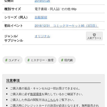
公開日
2019/01/26
種別/サイズ
電子書籍 - 同人誌/ その他 66p
シリーズ（同人）
自殺探偵
初出イベント
2018/12/31 コミックマーケット95（3日目）
ジャンル/
オリジナル
入荷アラート
サブジャンル
#
#
#
コメディ
ミステリー・推理
現代劇
注意事項
ご購入後の返品・キャンセルは一切お受けできません。
ご購入前に必ず
推奨環境
を満たしているかご確認下さい。
ご購入した作品の閲覧方法は
こちら
をご覧下さい。
ご購入時にクレジットカードの決済が必須となります。無料販売され