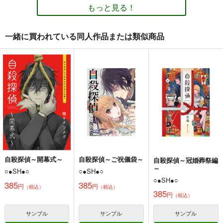
110
円
円
（税込）
（税込）
オリジナル
砂虫隼
いたよ記録～
もっと見る！
オリジナル
オリジナル
サンプル
サンプル
サンプル
一緒に買われている同人作品または類似商品
カート
カート
カート
ヤクザと目つきの悪い
ヤクザと目つきの悪い
ヤクザと目つきの悪い
女刑事の話～番外編！
女刑事の話3
女刑事の話～番外編！
の巻～４
の巻～３
○●SH●○
○●SH●○
○●SH●○
770
660
550
円
円
円
（税込）
（税込）
（税込）
オリジナル
蟻ヶ谷雪
オリジナル
蟻ヶ谷
オリジナル
蟻ヶ谷
轟蛍一
蜂巣枢
轟蛍一
轟蛍一
百足警視
サンプル
サンプル
サンプル
カート
カート
カート
自殺探偵～開幕式～
自殺探偵～ご祝儀袋～
自殺探偵～冠婚葬祭編
～
○●SH●○
○●SH●○
○●SH●○
残夏の家出（総集編）
ミカゲはミカゲの背後
逢魔ヶ屋 2 「コトダ
385
385
円
円
（税込）
（税込）
霊
マ」
amaretto
385
円
（税込）
まるちぷるCAFE
ぽっぽこっこ
1,599
円
（税込）
110
110
サンプル
サンプル
サンプル
円
円
（税込）
（税込）
オリジナル