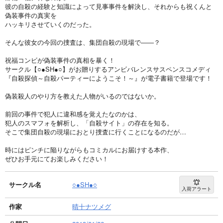
彼の自殺の経験と知識によって見事事件を解決し、それからも祝くんと
偽装事件の真実を
ハッキリさせていくのだった。
そんな彼女の今回の捜査は、集団自殺の現場で――？
祝福コンビが偽装事件の真相を暴く！
サークル【○●SH●○】がお贈りするアンビバレンスサスペンスコメディ
『自殺探偵～自殺パーティーにようこそ！～』が電子書籍で登場です！
偽装殺人のやり方を教えた人物がいるのではないか。
前回の事件で犯人に違和感を覚えたなのかは、
犯人のスマフォを解析し、「自殺サイト」の存在を知る。
そこで集団自殺の現場におとり捜査に行くことになるのだが…
時にはピンチに陥りながらもコミカルにお届けする本作、
ぜひお手元にてお楽しみください！
サークル名
○●SH●○
入荷アラート
作家
晴十ナツメグ