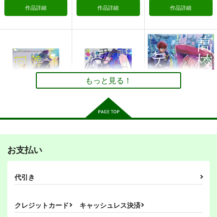
オリジナル
ミカゲ
オリジナル
作品詳細
作品詳細
作品詳細
アイラ
サンプル
サンプル
サンプル
カート
カート
カート
ヤクザと目つきの悪い
ヤクザと目つきの悪い
ヤクザと目つきの悪い
女刑事の話２
女刑事の話～番外編！
女刑事の話～番外編！
の巻～2
の巻～1
もっと見る！
○●SH●○
○●SH●○
○●SH●○
550
385
385
円
円
円
（税込）
（税込）
（税込）
オリジナル
蟻ヶ谷
オリジナル
蟻ヶ谷
オリジナル
蟻ヶ谷
薄葉蜉蝣
百足警視
薄葉蜉蝣
薄葉蜉蝣
サンプル
サンプル
サンプル
九龍葬査回綺録
明日昨日君の死に会い
高校生のテロ対策
に行く
お支払い
○●SH●○
○●SH●○
カート
カート
カート
○●ＳＨ●○
385
385
円
円
（税込）
（税込）
385
円
（税込）
君があこがれ 7
スナイパー
代引き
ゲリラ レジスタン
The Basics
ス/反政府活動マニュ
ゆゆ
サンプル
サンプル
サンプル
アル
ミリタリーナレッジレ
ミリタリーナレッジレ
330
円
（税込）
クレジットカード
キャッシュレス決済
ポーツ
作品詳細
作品詳細
作品詳細
ポーツ
オリジナル