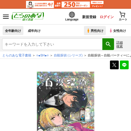
新規登録
ログイン
Language
カート
全年齢向け
成年向け
男性向け
女性向け
詳細
検索
とらのあな電子書籍
○●SH●○
自殺探偵
(シリーズ)
自殺探偵～自殺パーティーに