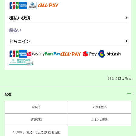
1,650
1,650
円
円
（税込）
（税込）
オリジナル
オリジナル
後払い決済
サンプル
サンプル
サンプル
カート
カート
カート
ヤクザと目つきの悪い
高校生のテロ対策
自殺探偵～開幕式～
とらコイン
女刑事の話1
○●SH●○
○●SH●○
○●SH●○
385
385
円
円
（税込）
（税込）
550
円
（税込）
オリジナル
オリジナル
オリジナル
ヤクザと目つきの悪い
ヤクザと目つきの悪い
ヤクザと目つきの悪い
詳しくはこちら
サンプル
サンプル
サンプル
女刑事の話4
女刑事の話1
女刑事の話3
○●SH●○
○●SH●○
○●SH●○
カート
カート
カート
1,100
550
配送
660
円
円
円
（税込）
（税込）
（税込）
蟻ヶ谷雪
蟻ヶ谷
宅配便
ポスト投函
サンプル
サンプル
サンプル
もっとも清潔なもの
大越史記全書/陳紀
竜の飼い方教えます26
乱痴気事虫所
ナントカ堂
乱痴気事虫所
店頭受取
おまとめ配送
作品詳細
作品詳細
作品詳細
110
110
110
円
円
円
（税込）
（税込）
（税込）
11,000円（税込）以上で送料当社負担
オリジナル
砂虫隼
オリジナル
オリジナル