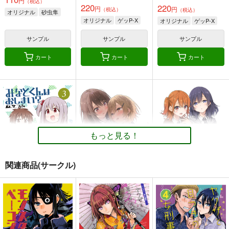
円
（税込）
220
220
円
円
（税込）
（税込）
オリジナル
砂虫隼
オリジナル
ゲッP-X
オリジナル
ゲッP-X
サンプル
サンプル
サンプル
カート
カート
カート
もっと見る！
関連商品(サークル)
みなとくんはおしま
サークル「ユーリカ」
サークル「ユーリカ」
い？３
百合アンソロジー３
百合アンソロジー２
不埒な契約×君色ステ
告白のすきまで×木枯
GRINP
ユーリカ
ユーリカ
ラリウム
らしのルーチェ
550
330
330
円
円