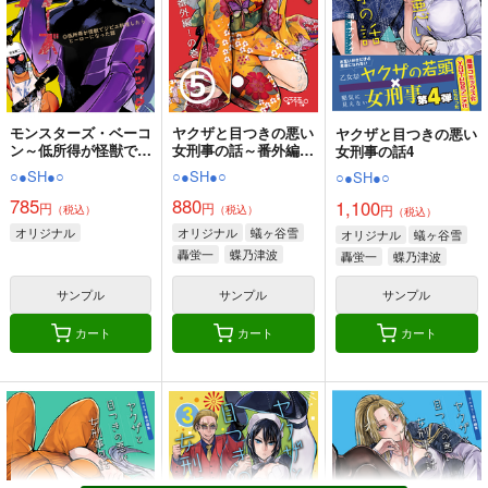
円
（税込）
（税込）
（税込）
オリジナル
オリジナル
オリジナル
千川みなと
桜田ゆうた
サンプル
サンプル
サンプル
カート
カート
カート
モンスターズ・ベーコ
ヤクザと目つきの悪い
ヤクザと目つきの悪い
ン～低所得が怪獣でジ
女刑事の話～番外編！
女刑事の話4
ビエ料理したらヒーロ
の巻～５
○●SH●○
○●SH●○
○●SH●○
ーになった話～
785
880
1,100
円
円
円
（税込）
（税込）
（税込）
オリジナル
オリジナル
蟻ヶ谷雪
オリジナル
蟻ヶ谷雪
轟蛍一
蝶乃津波
轟蛍一
蝶乃津波
サンプル
サンプル
サンプル
カート
カート
カート
同人作家がクリスタだ
台所
オリジナル同人て売れ
けで作る同人誌の表紙
るの？＋オリジナル同
乱痴気事虫所
デザイン
人の電子書籍て売れる
壱番地
ぽっぽこっこ
の？etc…～なんだか
110
円
（税込）
んだ赤字出さず20年続
1,100