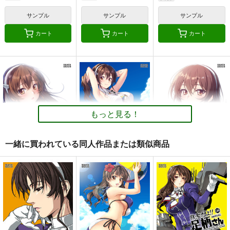
サンプル
サンプル
サンプル
カート
カート
カート
航空戦艦 対 空とぶギ
由良と〇〇
大和倶楽部 第弐集
ロチン総集編
夕凪絵日記
美術部
調布市民ふれあい文化
495
1,000
円
円
（税込）
（税込）
サークル
艦隊これくしょん-艦これ-
艦隊これくしょん-艦これ-
もっと見る！
1,000
円
（税込）
由良
大和×提督
艦隊これくしょん-艦これ-
日向
戦艦タ級
一緒に買われている同人作品または類似商品
サンプル
サンプル
サンプル
妙齢型重巡伝 残念だ
妙齢型重巡伝 残念だ
妙齢型重巡伝 残念だ
カート
カート
カート
よ!!足柄さん(44)
よ!!足柄さん(43)
よ!!足柄さん(42)
HYPER BRAND
HYPER BRAND
HYPER BRAND
770
770
770
円
円
円
（税込）
（税込）
（税込）
艦隊これくしょん-艦これ-
艦隊これくしょん-艦これ-
艦隊これくしょん-艦これ-
足柄
足柄
足柄