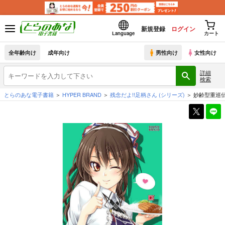
新規登録
ログイン
Language
カート
全年齢向け
成年向け
男性向け
女性向け
詳細
検索
とらのあな電子書籍
HYPER BRAND
残念だよ!!足柄さん
(シリーズ)
妙齢型重巡伝 