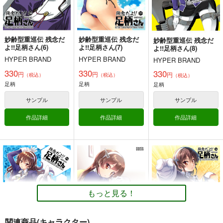
サンプル
サンプル
サンプル
カート
カート
カート
妙齢型重巡伝 残念だ
妙齢型重巡伝 残念だ
妙齢型重巡伝 残念だ
よ!!足柄さん(6)
よ!!足柄さん(7)
よ!!足柄さん(8)
HYPER BRAND
HYPER BRAND
HYPER BRAND
330
330
330
円
円
円
（税込）
（税込）
（税込）
だいろく へあーあれ
提督の食卓 艦娘たち
大和倶楽部 第壱集
足柄
足柄
足柄
んじ！
のお料理コンテスト
美術部
第一集・第二集
alanais
スタジオゴンドワナ
サンプル
サンプル
サンプル
1,100
円
（税込）
660
1,313
円
円
専売
（税込）
（税込）
作品詳細
作品詳細
作品詳細
艦隊これくしょん-艦これ-
艦隊これくしょん-艦これ-
艦隊これくしょん-艦これ-
大和×提督
電
雷
第六駆逐隊
赤城
長門
間宮
サンプル
サンプル
サンプル
妙齢型重巡伝 残念だ
妙齢型重巡伝 残念だ
妙齢型重巡伝 残念だ
カート
カート
カート
よ!!足柄さん(41)
よ!!足柄さん(40)
よ!!足柄さん(39)
HYPER BRAND
HYPER BRAND
HYPER BRAND
もっと見る！
770
396
396
円
円
円
（税込）
（税込）
（税込）
艦隊これくしょん-艦これ-
艦隊これくしょん-艦これ-
艦隊これくしょん-艦これ-
関連商品(キャラクター)
足柄
足柄
霞
足柄
霞