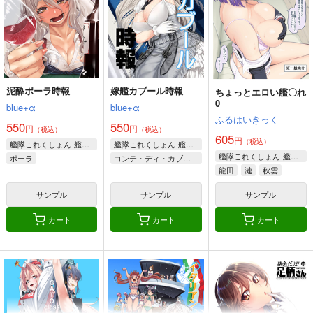
泥酔ポーラ時報
嫁艦カブール時報
ちょっとエロい艦〇れ
0
blue+α
blue+α
ふるはいきっく
550
550
円
円
（税込）
（税込）
605
円
（税込）
艦隊これくしょん-艦これ-
艦隊これくしょん-艦これ-
艦隊これくしょん-艦これ-
ポーラ
コンテ・ディ・カブール
龍田
漣
秋雲
サンプル
サンプル
サンプル
カート
カート
カート