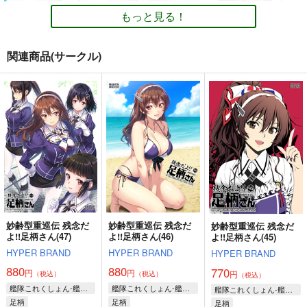
もっと見る！
関連商品(サークル)
GATO class LOVE
イタリアン水着時報
妙齢型重巡伝 残念だ
よ!!足柄さん(25)
blue+α
blue+α
HYPER BRAND
550
550
円
円
（税込）
（税込）
330
円
（税込）
艦隊これくしょん-艦これ-
艦隊これくしょん-艦これ-
艦隊これくしょん-艦これ-
スキャンプ
ドラム
コンテ・ディ・カブール
足柄
ポーラ
サンプル
サンプル
サンプル
カート
カート
カート
妙齢型重巡伝 残念だ
妙齢型重巡伝 残念だ
妙齢型重巡伝 残念だ
よ!!足柄さん(47)
よ!!足柄さん(46)
よ!!足柄さん(45)
HYPER BRAND
HYPER BRAND
HYPER BRAND
880
880
770
円
円
円
（税込）
（税込）
（税込）
艦隊これくしょん-艦これ-
艦隊これくしょん-艦これ-
艦隊これくしょん-艦これ-
足柄
足柄
足柄