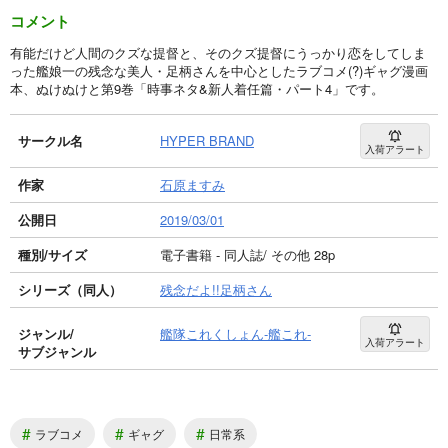
コメント
有能だけど人間のクズな提督と、そのクズ提督にうっかり恋をしてしま
った艦娘一の残念な美人・足柄さんを中心としたラブコメ(?)ギャグ漫画
本、ぬけぬけと第9巻「時事ネタ&新人着任篇・パート4」です。
サークル名
HYPER BRAND
入荷アラート
作家
石原ますみ
公開日
2019/03/01
種別/サイズ
電子書籍 - 同人誌/ その他 28p
シリーズ（同人）
残念だよ!!足柄さん
ジャンル/
艦隊これくしょん-艦これ-
入荷アラート
サブジャンル
#
#
#
ラブコメ
ギャグ
日常系