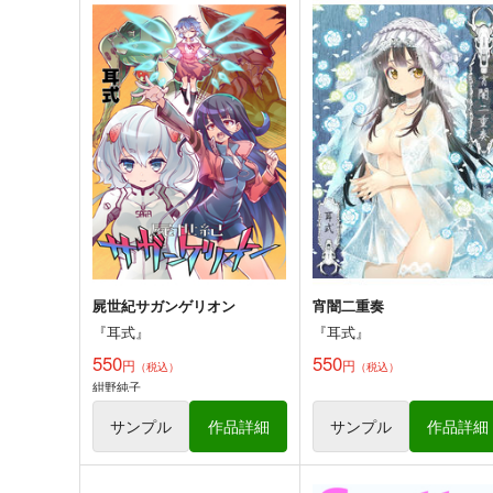
Twinkle☆Twintails
武蔵頑張りマス
『耳式』
『耳式』
440
748
円
円
（税込）
（税込）
オリジナル
艦隊これくしょん-艦これ-
武
島風
長門
サンプル
カート
サンプル
カー
屍世紀サガンゲリオン
宵闇二重奏
『耳式』
『耳式』
550
550
円
円
（税込）
（税込）
紺野純子
サンプル
作品詳細
サンプル
作品詳細