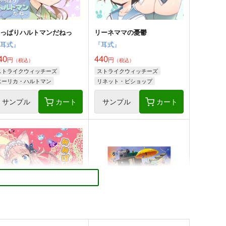
やっぱりハルトマンだねっ
リーネママの憂鬱
『耳式』
『耳式』
40
440
円
円
（税込）
（税込）
ストライクウィッチーズ
ストライクウィッチーズ
エーリカ・ハルトマン
リネット・ビショップ
ゲルトルート・バルクホルン
宮藤芳佳
サンプル
カート
サンプル
カート