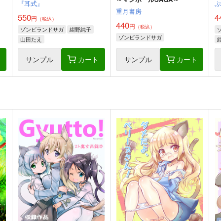
『耳式』
重月書房
550
4
円
（税込）
440
円
（税込）
ゾンビランドサガ
紺野純子
ゾンビランドサガ
山田たえ
ト
サンプル
カート
サンプル
カート