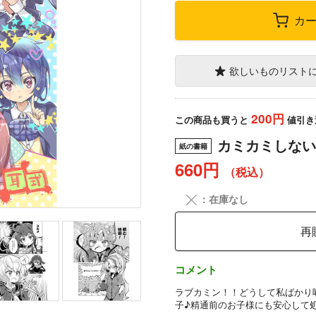
カ
欲しいものリスト
200円
この商品も買うと
値引き
カミカミしない
紙の書籍
660円
（税込）
╳
：在庫なし
再
コメント
ラブカミン！！どうして私ばかり
子♪精通前のお子様にも安心して