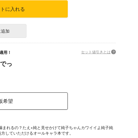
ートに入れる
に追加
セット値引きとは
?
適用！
でっ
販希望
噛まれるの？たえ×純と見せかけて純子ちゃんカワイイよ純子純
処方していただけるオールキャラ本です。