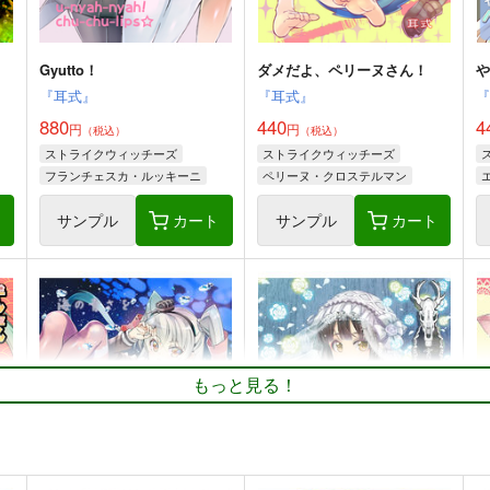
Gyutto！
ダメだよ、ペリーヌさん！
『耳式』
『耳式』
880
440
4
円
円
（税込）
（税込）
ストライクウィッチーズ
ストライクウィッチーズ
フランチェスカ・ルッキーニ
ペリーヌ・クロステルマン
エイラ・イルマタル・ユーティライネン
坂本美緒
ト
サンプル
カート
サンプル
カート
サーニャ・V・リトヴャク
もっと見る！