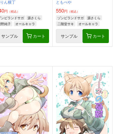
ぷりん横丁
ともべや
40
550
円
円
（税込）
（税込）
ゾンビランドサガ
源さくら
ゾンビランドサガ
源さくら
紺野純子
オールキャラ
二階堂サキ
オールキャラ
サンプル
カート
サンプル
カート