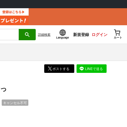
新規登録
ログイン
詳細
検索
Language
カート
ポストする
LINEで送る
っ
）
キャンセル不可