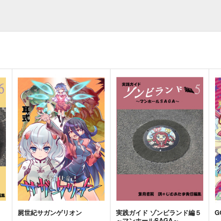
屍世紀サガンゲリオン
実践ガイド ゾンビランド編５
G
～マンホールSAGA～