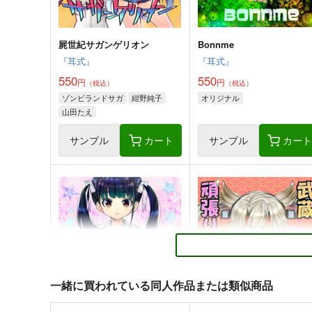
屍世紀サガンゲリオン
Bonnme
『耳式』
『耳式』
550
550
円
円
（税込）
（税込）
ゾンビランドサガ
紺野純子
オリジナル
山田たえ
サンプル
カート
サンプル
カー
一緒に買われている同人作品または類似商品