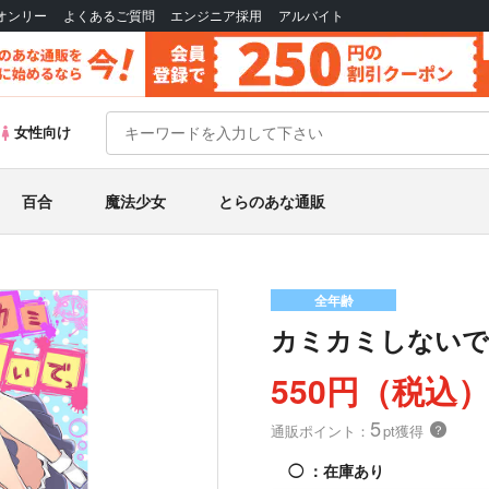
Bオンリー
よくあるご質問
エンジニア採用
アルバイト
女性向け
百合
魔法少女
とらのあな通販
全年齢
カミカミしないで
550円（税込
5
通販ポイント：
pt獲得
？
◯
：在庫あり