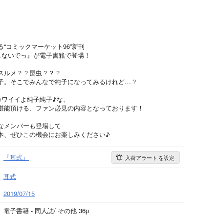
“コミックマーケット96”新刊
しないでっ』が電子書籍で登場！
スルメ？？昆虫？？？
子。そこでみんなで純子になってみるけれど…？
カワイイよ純子純子♪な、
堪能頂ける、ファン必見の内容となっております！
なメンバーも登場して
本、ぜひこの機会にお楽しみください♪
『耳式』
入荷アラート
を設定
耳式
2019/07/15
電子書籍 - 同人誌/ その他 36p