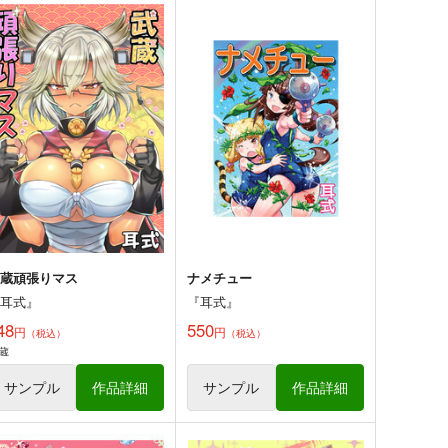
みみぼん
がらくたがらん
『耳式』
『耳式』
50
550
円
円
（税込）
（税込）
オリジナル
オリジナル
サンプル
カート
サンプル
カート
武蔵頑張りマス
ナメチュー
『耳式』
『耳式』
48
550
円
円
（税込）
（税込）
蔵
サンプル
作品詳細
サンプル
作品詳細