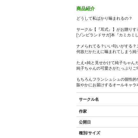
商品紹介
どうして私ばかり噛まれるの？
サークル【『耳式』】がお贈りする
[ゾンビランドサガ]本『カミカミ
ナメられてる？いい匂いがする？
何故だかたえに噛まれてしまう純
たえ×純と見せかけて純子ちゃん
純子ちゃんの可愛さがたっぷりご
もちろんフランシュシュの個性的
賑やかにお届けするオールキャラ
サークル名
作家
公開日
種別/サイズ