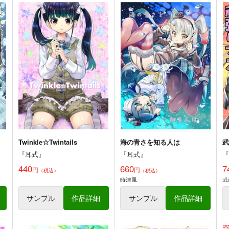
海の青さを知る人は
宵闇二重奏
『耳式』
『耳式』
660
550
5
円
円
（税込）
（税込）
蔵
艦隊これくしょん-艦これ-
オリジナル
時津風
天津風
ト
サンプル
カート
サンプル
カート
Twinkle☆Twintails
海の青さを知る人は
『耳式』
『耳式』
440
660
7
円
円
（税込）
（税込）
時津風
武
サンプル
作品詳細
サンプル
作品詳細