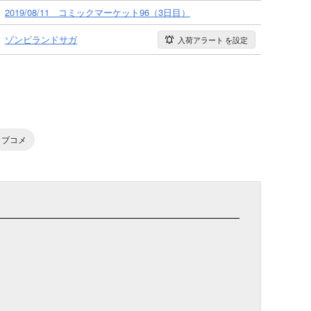
2019/08/11 コミックマーケット96（3日目）
ゾンビランドサガ
入荷アラート
を設定
ラブコメ