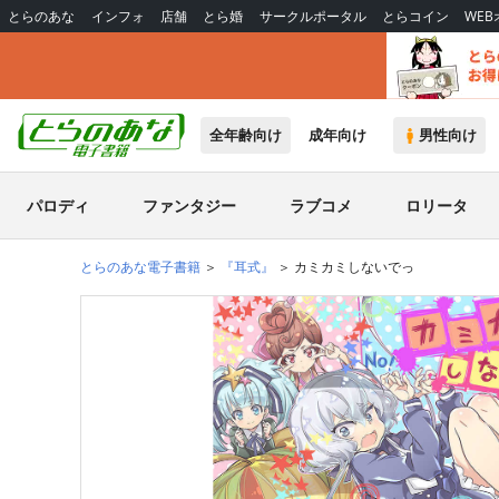
とらのあな
インフォ
店舗
とら婚
サークルポータル
とらコイン
WE
全年齢向け
成年向け
男性向け
パロディ
ファンタジー
ラブコメ
ロリータ
とらのあな電子書籍
『耳式』
カミカミしないでっ