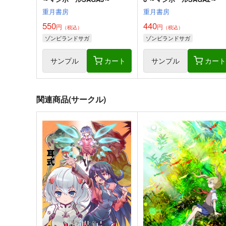
重月書房
重月書房
550
440
円
円
（税込）
（税込）
ゾンビランドサガ
ゾンビランドサガ
サンプル
カート
サンプル
カー
関連商品(サークル)