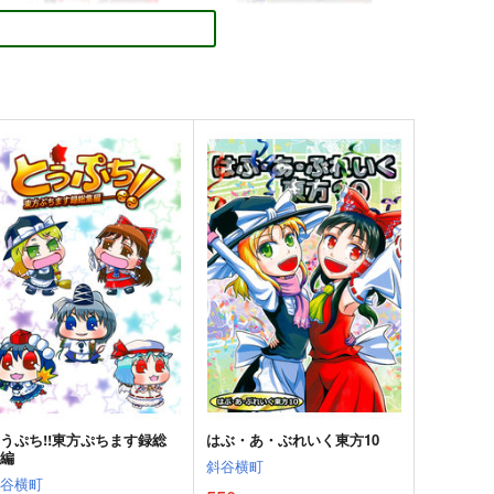
方オールナイトBest!！
夜行百鬼祭
アトモスフィア
うわのそら舎
1,320
1,210
円
円
専売
専売
（税込）
（税込）
方Project
博麗霊夢×射命丸文
東方Project
封獣ぬえ
二ッ岩マミゾウ
サンプル
カート
サンプル
カート
うぷち!!東方ぷちます録総
はぶ・あ・ぶれいく東方10
集編
斜谷横町
斜谷横町