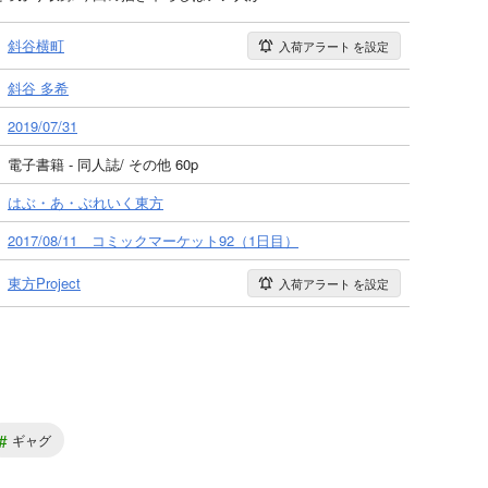
斜谷横町
入荷アラート
を設定
斜谷 多希
2019/07/31
電子書籍 - 同人誌/ その他 60p
はぶ・あ・ぶれいく東方
2017/08/11 コミックマーケット92（1日目）
東方Project
入荷アラート
を設定
#
ギャグ