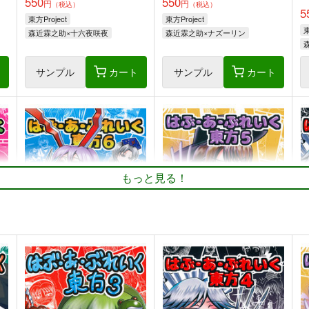
550
550
円
円
（税込）
（税込）
5
東方Project
東方Project
東
森近霖之助×十六夜咲夜
森近霖之助×ナズーリン
ト
サンプル
カート
サンプル
カート
つ
ファンタズマゴリア飯
間より
東
H
ジギザギ
PERSONAL COLOR
もっと見る！
330
770
円
円
専売
（税込）
（税込）
1
ゆかゆゆ
東方Project
宇佐見蓮子
東方Project
東
稗田阿求
犬走椛
ト
サンプル
カート
サンプル
カート
はぶ・あ・ぶれいく東方6
はぶ・あ・ぶれいく東方5
は