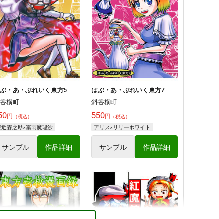
斜谷横町
斜谷横町
50
550
円
円
（税込）
（税込）
方Project
わかさぎ姫
東方Project
東風谷早苗
十六夜咲夜
少名針妙丸
永江衣玖
鬼人正邪
サンプル
カート
サンプル
カート
ぶ・あ・ぶれいく東方5
はぶ・あ・ぶれいく東方7
斜谷横町
斜谷横町
50
550
円
円
（税込）
（税込）
そして彼女は頁をめくる
魂の守
森近霖之助×霧雨魔理沙
アリス×リリーホワイト
ERSONAL COLOR
PERSONAL COLOR
70
660
サンプル
作品詳細
サンプル
作品詳細
円
円
（税込）
（税込）
レミパチェ
ゆかれいむ
方Project
東方Project
サンプル
カート
サンプル
カート