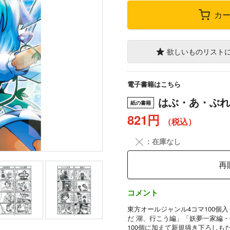
カ
欲しいものリスト
電子書籍はこちら
はぶ・あ・ぶれ
紙の書籍
821円
（税込）
╳
：在庫なし
再
コメント
東方オールジャンル4コマ100個
だ 湖、行こう編」「妖夢一家編・
100個に加えて新規描き下ろしも