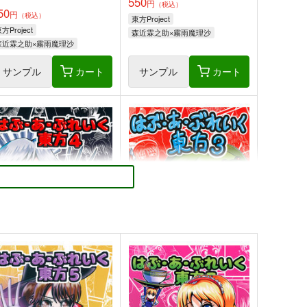
550
円
（税込）
50
円
（税込）
東方Project
方Project
森近霖之助×霧雨魔理沙
森近霖之助×霧雨魔理沙
サンプル
カート
サンプル
カート
方Project風-心非公式
嗣子の渦の目の中で 後編
andBook
PERSONAL COLOR
胡玉書厨
1,100
円
（税込）
,100
円
（税込）
古明地姉妹
東方Project
方Project
東風谷早苗
古明地こいし
サンプル
カート
サンプル
カート
ぶ・あ・ぶれいく東方4
はぶ・あ・ぶれいく東方3