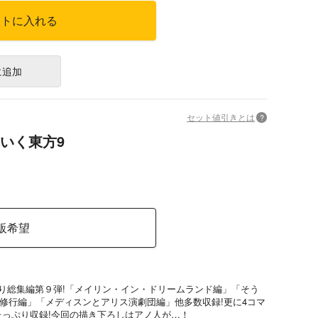
ートに入れる
に追加
セット値引きとは
?
いく東方9
販希望
入り総集編第９弾!「メイリン・イン・ドリームランド編」「そう
修行編」「メディスンとアリス演劇団編」他多数収録!更に4コマ
たっぷり収録!今回の描き下ろしはアノ人が…！