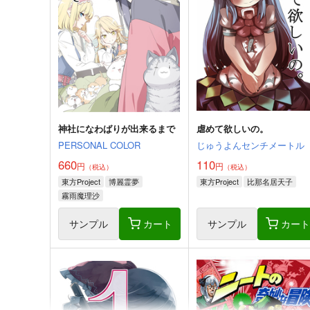
神社になわばりが出来るまで
虐めて欲しいの。
PERSONAL COLOR
じゅうよんセンチメートル
660
110
円
円
（税込）
（税込）
東方Project
博麗霊夢
東方Project
比那名居天子
霧雨魔理沙
アリス・マーガトロイド
サンプル
カート
サンプル
カー