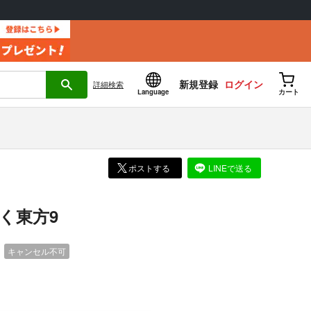
新規登録
ログイン
詳細
検索
Language
カート
ポストする
LINEで送る
く東方9
）
キャンセル不可