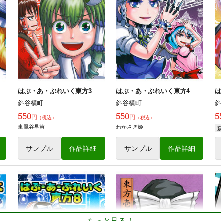
斜谷横町
斜谷横町
550
550
5
円
円
（税込）
（税込）
東方Project
東方Project
東
森近霖之助×霧雨魔理沙
森近霖之助×霧雨魔理沙
ト
サンプル
カート
サンプル
カート
はぶ・あ・ぶれいく東方3
はぶ・あ・ぶれいく東方4
は
斜谷横町
斜谷横町
550
550
5
円
円
（税込）
（税込）
茫漠にて霞みゆく
東方Project紅-花非公式
東風谷早苗
わかさぎ姫
HandBook
PERSONAL COLOR
P
胡玉書厨
770
7
サンプル
作品詳細
サンプル
作品詳細
円
（税込）
1,100
円
（税込）
秘封倶楽部
東方Project
東
東方Project
博麗霊夢
十六夜咲夜
ト
サンプル
カート
サンプル
カート
もっと見る！
東方壱枚漫画録