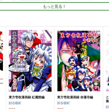
もっと見る！
版
乙女ジャンキー 再録集6
はじめてのおしおき！
東
ギロチン銀座
shimeji777
1,352
330
円
円
専売
（税込）
（税込）
東方Project
古明地こいし
東方Project
魂魄妖夢
東
青蛾娘々
宇佐見蓮子
西行寺幽々子
ト
サンプル
カート
サンプル
カート
東方壱枚漫画録 紅魔館編
東方壱枚漫画録 命蓮寺編
と
斜谷横町
斜谷横町