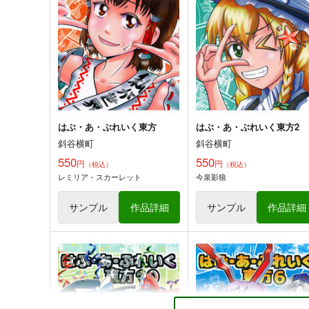
斜谷横町
斜谷横町
550
550
円
円
（税込）
（税込）
東方Project
東方Project
森近霖之助×霧雨魔理沙
アリス×リリーホワイト
サンプル
カート
サンプル
カー
はぶ・あ・ぶれいく東方
はぶ・あ・ぶれいく東方2
斜谷横町
斜谷横町
550
550
円
円
（税込）
（税込）
東方Project非公式
嗣子の渦の目の中で 前編
レミリア・スカーレット
今泉影狼
DataBook2025
PERSONAL COLOR
胡玉書厨
880
サンプル
作品詳細
サンプル
作品詳細
円
（税込）
3,300
円
（税込）
古明地姉妹
東方Project
東方Project
聖白蓮
雲居一輪
サンプル
カート
サンプル
カー
はぶ・あ・ぶれいく東方2
はぶ・あ・ぶれいく東方