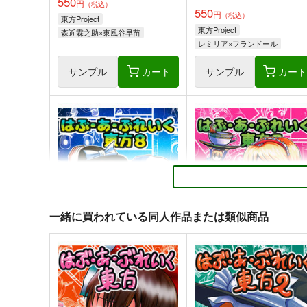
550
円
（税込）
550
円
（税込）
東方Project
東方Project
森近霖之助×東風谷早苗
レミリア×フランドール
サンプル
カート
サンプル
カー
そんなこんなで、
ファンタズマゴリア飯～縁
づき～
ジギザギ
ジギザギ
330
円
専売
（税込）
440
円
専売
（税込）
東方Project
因幡てゐ
東方Project
稗田阿求
一緒に買われている同人作品または類似商品
霧雨魔理沙
豊聡耳神子
本居小鈴
ルーミア
サンプル
カート
サンプル
カー
はぶ・あ・ぶれいく東方8
はぶ・あ・ぶれいく東方7