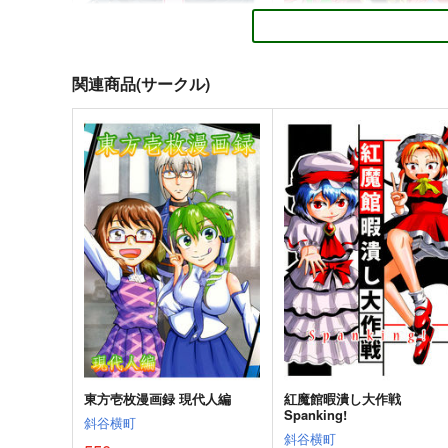
関連商品(サークル)
１の色
ニートの奇妙な冒険・完全
PERSONAL COLOR
さいピン
1,100
2,420
円
円
（税込）
（税込）
東方Project
霧雨魔理沙×アリス
東方Project
蓬莱山輝夜
十六夜咲夜
サンプル
カート
サンプル
カー
東方壱枚漫画録 現代人編
紅魔館暇潰し大作戦
Spanking!
斜谷横町
斜谷横町