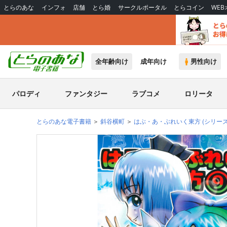
とらのあな
インフォ
店舗
とら婚
サークルポータル
とらコイン
WE
全年齢向け
成年向け
男性向け
パロディ
ファンタジー
ラブコメ
ロリータ
とらのあな電子書籍
斜谷横町
はぶ・あ・ぶれいく東方
(シリーズ