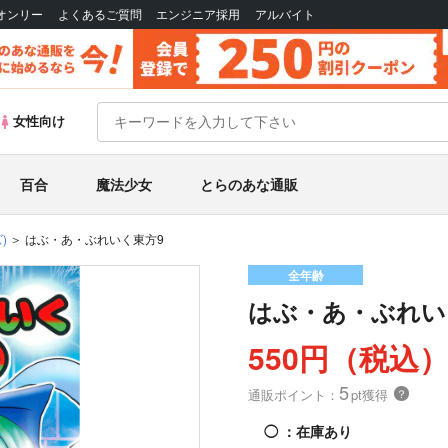
Bオンリー
よくあるご質問
エンジニア採用
アルバイト
女性向け
百合
魔法少女
とらのあな通販
)
はぶ・あ・ぶれいく東方9
全年齢
はぶ・あ・ぶれい
550円（税込
5
通販ポイント：
pt獲得
？
◯
：在庫あり