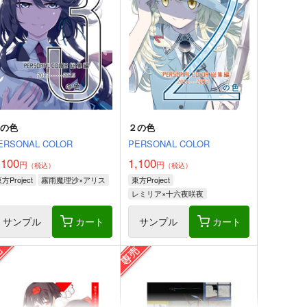
３の色
２の色
ERSONAL COLOR
PERSONAL COLOR
,100
1,100
円
円
（税込）
（税込）
方Project
霧雨魔理沙×アリス
東方Project
レミリア×十六夜咲夜
サンプル
カート
サンプル
カート