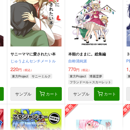
サニーママに愛されたい本
本能のままに。総集編
じゅうよんセンチメートル
自称清純派
P
220
770
1
円
円
（税込）
（税込）
東方Project
サニーミルク
東方Project
博麗霊夢
東
フランドール＝スカーレット
レミリア＝スカーレット
ト
サンプル
カート
サンプル
カート