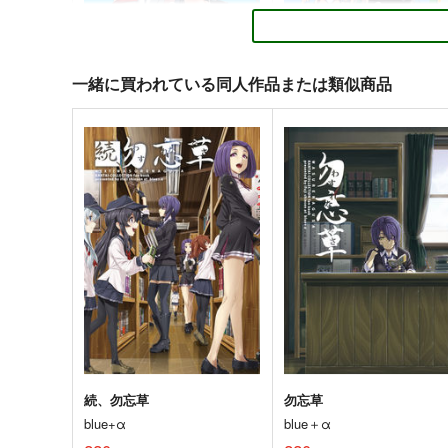
金髪艦隊への道
私の母港執務室～大和と武
編～
MANMADE-S
月望
一緒に買われている同人作品または類似商品
660
円
（税込）
220
円
専売
（税込）
艦隊これくしょん-艦これ-
艦隊これくしょん-艦これ-
大
愛宕（セイバー）
武蔵
高雄（ギルガメッシュ）
サンプル
カート
サンプル
カー
GATO class LOVE
イタリアン水着時報
blue+α
blue+α
550
550
円
円
（税込）
（税込）
艦隊これくしょん-艦これ-
艦隊これくしょん-艦これ-
スキャンプ
ドラム
コンテ・ディ・カブール
ポーラ
サンプル
カート
サンプル
カー
続、勿忘草
勿忘草
blue+α
blue＋α