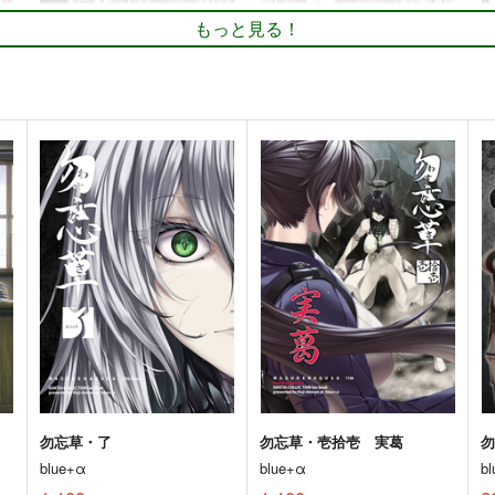
もっと見る！
蔵
改
艦これプロレス 四方山話２
艦
あ～だこ～だ
Mystic Lab
M
220
660
2
円
円
（税込）
（税込）
艦隊これくしょん-艦これ-
島風
艦隊これくしょん-艦これ-
暁
和
伊58
暁、響、雷、電
空母ヲ級
ト
サンプル
カート
サンプル
カート
勿忘草・了
アメリ艦水着時報
blue+α
blue+α
b
1,100
550
5
円
円
（税込）
（税込）
艦隊これくしょん-艦これ-
天龍
艦隊これくしょん-艦これ-
加賀
明石
アトランタ
サラトガ
ヘレナ
ト
サンプル
カート
サンプル
カート
勿忘草・了
勿忘草・壱拾壱 実葛
blue+α
blue+α
b