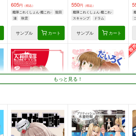
605
550
5
円
円
（税込）
（税込）
艦隊これくしょん-艦これ-
龍田
艦隊これくしょん-艦これ-
漣
秋雲
スキャンプ
ドラム
ト
サンプル
カート
サンプル
カート
もっと見る！
大和倶楽部 第弐集
だいろく へあーあれんじ！