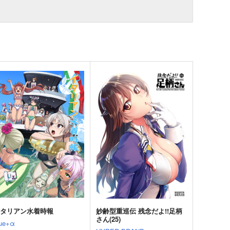
イタリアン水着時報
妙齢型重巡伝 残念だよ!!足柄
さん(25)
lue+α