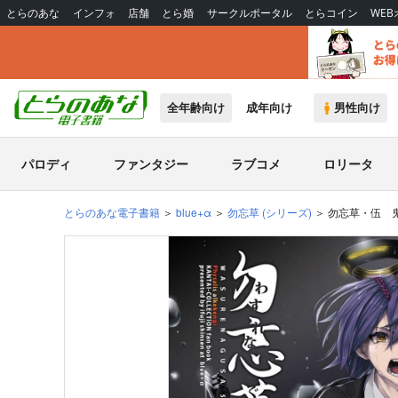
とらのあな
インフォ
店舗
とら婚
サークルポータル
とらコイン
WE
全年齢向け
成年向け
男性向け
パロディ
ファンタジー
ラブコメ
ロリータ
とらのあな電子書籍
blue+α
勿忘草
(シリーズ)
勿忘草・伍 