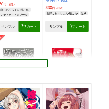
HYPER BRAND
50
円
（税込）
330
円
（税込）
艦隊これくしょん-艦これ-
艦隊これくしょん-艦これ-
足柄
コンテ・ディ・カブール
ポーラ
サンプル
カート
サンプル
カート
提督の食卓 艦娘たちのお料
大和倶楽部 第壱集