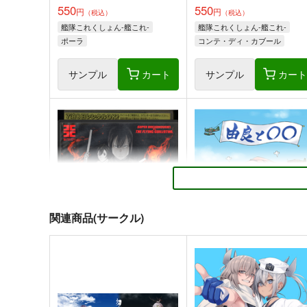
550
550
円
円
（税込）
（税込）
艦隊これくしょん-艦これ-
艦隊これくしょん-艦これ-
ポーラ
コンテ・ディ・カブール
サンプル
カート
サンプル
カー
関連商品(サークル)
航空戦艦 対 空とぶギロチン
由良と〇〇