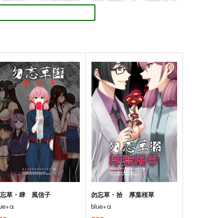
これプロレス24
鎮守府ゆく年くる年
ystic Lab
あいすしゃーべっと
,200
660
円
円
（税込）
（税込）
艦隊これくしょん-艦これ-
天龍
艦隊これくしょん-艦これ-
瑞鳳
那珂
瑞鶴
シェフィールド
サンプル
カート
サンプル
カート
龍田時報
天龍時報
lue+α
blue+α
50
550
円
円
（税込）
（税込）
艦隊これくしょん-艦これ-
龍田
艦隊これくしょん-艦これ-
天龍
天龍
サンプル
カート
サンプル
カート
勿忘草・肆 風信子
勿忘草・拾 厚葉桜草
lue+α
blue+α