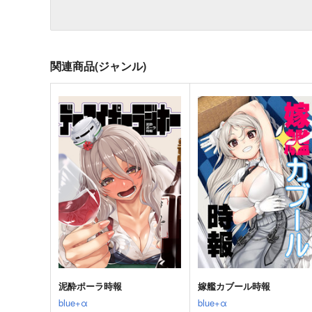
関連商品(ジャンル)
泥酔ポーラ時報
嫁艦カブール時報
blue+α
blue+α