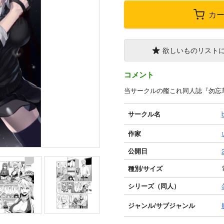
カ
欲しいものリスト
コメント
当サークルの艦これ同人誌『勿忘
サークル名
作家
公開日
種別/サイズ
シリーズ（同人）
ジャンル/
サブジャンル