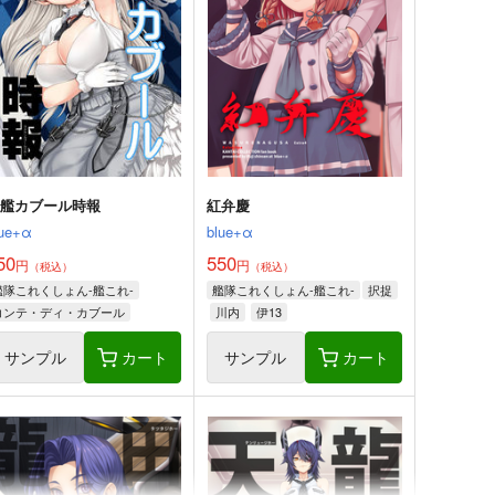
理コンテスト 第一集・第二
美術部
集
スタジオゴンドワナ
1,100
円
（税込）
1,313
円
専売
（税込）
艦隊これくしょん-艦これ-
艦隊これくしょん-艦これ-
赤城
大和×提督
長門
間宮
サンプル
カート
サンプル
カート
嫁艦カブール時報
紅弁慶
lue+α
blue+α
50
550
円
円
（税込）
（税込）
艦隊これくしょん-艦これ-
艦隊これくしょん-艦これ-
択捉
コンテ・ディ・カブール
川内
伊13
サンプル
カート
サンプル
カート