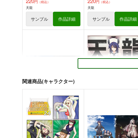
220
220
円
円
（税込）
（税込）
天龍
天龍
サンプル
作品詳細
サンプル
作品詳細
ボクカワウソ戦隊ビックセブ
妙齢型重巡伝 残念だよ!!足
ン
さん(47)
Mystic Lab
HYPER BRAND
660
880
円
円
（税込）
（税込）
艦隊これくしょん-艦これ-
艦隊これくしょん-艦これ-
足
ボクカワウソ
長門
コロラド
勿忘草・壱拾壱 実葛
二人静
サンプル
カート
サンプル
カー
blue+α
blue+α
関連商品(キャラクター)
1,100
330
円
円
（税込）
（税込）
艦隊これくしょん-艦これ-
天龍
艦隊これくしょん-艦これ-
伊1
長門
弥生
伊14
川内
サンプル
カート
サンプル
カー
勿忘草・全集
天龍時報
blue+α
blue+α
2,500
550
円
円
（税込）
（税込）