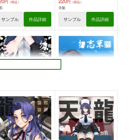
20
220
円
円
（税込）
（税込）
石
天龍
サンプル
作品詳細
サンプル
作品詳細
齢型重巡伝 残念だよ!!足柄
ブリティッシュ水着時報
ん(46)
blue+α
YPER BRAND
550
円
（税込）
80
円
（税込）
艦隊これくしょん-艦これ-
艦隊これくしょん-艦これ-
足柄
ウォースパイト
ヴァリアント
ジャーヴィス
忘草・捌 黒百合(上)
勿忘草・漆 牡丹一華
サンプル
カート
サンプル
カート
lue+α
blue+α
20
220
円
円
（税込）
（税込）
艦隊これくしょん-艦これ-
天龍
艦隊これくしょん-艦これ-
明石
サンプル
カート
サンプル
カート
忘草・漆 牡丹一華
勿忘草・捌 黒百合(上)
lue+α
blue+α
20
220
円
円
（税込）
（税込）