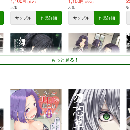
1,100
1,100
2
円
円
（税込）
（税込）
天龍
天龍
明
サンプル
作品詳細
サンプル
作品詳細
柄
勿忘草・全集
GATO class LOVE 2
妙
さ
blue+α
blue+α
H
2,500
550
円
円
（税込）
（税込）
8
艦隊これくしょん-艦これ-
天龍
艦隊これくしょん-艦これ-
柄
龍田
川内
Dace
Wahoo
Drum
もっと見る！
勿忘草・拾 厚葉桜草
勿忘草・玖 黒百合（下）
勿
ト
サンプル
カート
サンプル
カート
blue+α
blue+α
b
220
220
2
円
円
（税込）
（税込）
3
艦隊これくしょん-艦これ-
天龍
艦隊これくしょん-艦これ-
天龍
明石
龍田
日向
ト
サンプル
カート
サンプル
カート
勿忘草・陸 白詰草
勿忘草・参 天竺葵
勿
blue+α
blue+α
b
220
220
2
円
円
（税込）
（税込）