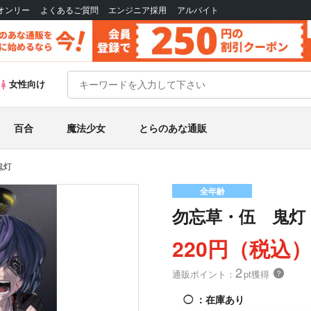
Bオンリー
よくあるご質問
エンジニア採用
アルバイト
女性向け
百合
魔法少女
とらのあな通販
鬼灯
全年齢
勿忘草・伍 鬼灯
220円（税込
2
通販ポイント：
pt獲得
？
◯
：在庫あり