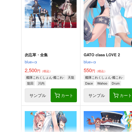
総集編
夕凪絵日記
調布市民ふれあい文化サーク
495
円
（税込）
ル
艦隊これくしょん-艦これ-
由
1,000
円
（税込）
艦隊これくしょん-艦これ-
日向
戦艦タ級
サンプル
カート
サンプル
カー
勿忘草・全集
GATO class LOVE 2
blue+α
blue+α
2,500
550
円
円
（税込）
（税込）
艦隊これくしょん-艦これ-
天龍
艦隊これくしょん-艦これ-
龍田
川内
Dace
Wahoo
Drum
サンプル
カート
サンプル
カー