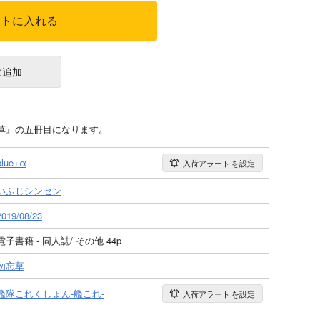
ートに入れる
に追加
草』の五冊目になります。
blue+α
入荷アラート
を設定
いふじシンセン
2019/08/23
電子書籍 - 同人誌/ その他 44p
勿忘草
艦隊これくしょん-艦これ-
入荷アラート
を設定