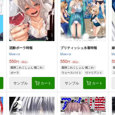
美術部
alanais
1,000
660
円
円
（税込）
（税込）
良
艦隊これくしょん-艦これ-
艦隊これくしょん-艦これ-
電
大和×提督
雷
第六駆逐隊
ト
サンプル
カート
サンプル
カート
泥酔ポーラ時報
ブリティッシュ水着時報
blue+α
blue+α
b
550
550
5
円
円
（税込）
（税込）
艦隊これくしょん-艦これ-
艦隊これくしょん-艦これ-
ポーラ
ウォースパイト
ヴァリアント
ジャーヴィス
ト
サンプル
カート
サンプル
カート