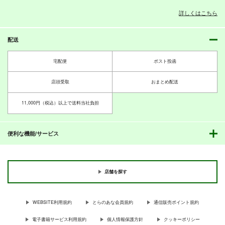
カート
カート
カート
宇宙戦艦壱
宇宙戦艦弐
詳しくはこちら
tsuyoshi
tsuyoshi
785
785
円
円
（税込）
（税込）
配送
サンプル
サンプル
宅配便
ポスト投函
作品詳細
作品詳細
店頭受取
おまとめ配送
11,000円（税込）以上で送料当社負担
便利な機能/サービス
ゲリラ レジスタン
もっとも清潔なもの
大越史記全書/陳紀
ス/反政府活動マニュ
乱痴気事虫所
ナントカ堂
アル
ミリタリーナレッジレ
110
110
円
円
（税込）
店舗を探す
（税込）
ポーツ
オリジナル
砂虫隼
オリジナル
1,650
円
（税込）
オリジナル
WEBSITE利用規約
とらのあな会員規約
通信販売ポイント規約
サンプル
サンプル
サンプル
電子書籍サービス利用規約
個人情報保護方針
クッキーポリシー