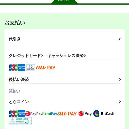
カート
カート
カート
SG01
デビカツ！
除去因子2
お支払い
倉持図鑑
GRINP
じゅうよんセンチメー
トル
440
110
円
円
（税込）
（税込）
110
暁美ほむら
円
代引き
（税込）
サンプル
サンプル
サンプル
クレジットカード
キャッシュレス決済
作品詳細
作品詳細
作品詳細
後払い決済
逢魔ヶ屋 2 「コトダ
君があこがれ 7
スナイパー
マ」
The Basics
ゆゆ
ぽっぽこっこ
ミリタリーナレッジレ
330
円
（税込）
ポーツ
110
円
とらコイン
（税込）
オリジナル
1,650
オリジナル
円
（税込）
オリジナル
サンプル
サンプル
サンプル