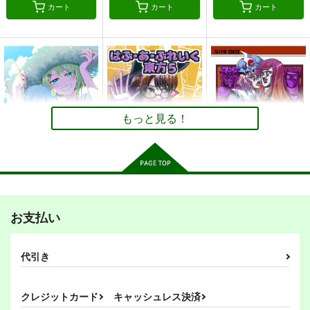
東方Project
東方Project
カート
カート
カート
風見幽香
蓬莱山輝夜
東風谷早苗
東方星蓮船オールキャラ
モリヤの奇妙な冒
モリヤの奇妙な冒険１
モリヤの奇妙な冒険１
十六夜咲夜
古明地さとり
険 総集編 下巻
０
１
サンプル
サンプル
サンプル
火焔猫燐
さいピン
さいピン
さいピン
カート
カート
カート
1,210
550
550
円
円
円
（税込）
（税込）
（税込）
東風谷早苗
東風谷早苗
古明地さとり
間より
東方Project風-心非公
嗣子の渦の目の中で
サンプル
サンプル
サンプル
式HandBook
後編
もっと見る！
PERSONAL COLOR
胡玉書厨
PERSONAL COLOR
作品詳細
作品詳細
作品詳細
770
円
（税込）
1,100
1,100
円
円
（税込）
（税込）
ゆかゆゆ
東方Project
東方Project
古明地姉妹
東方Project
東風谷早苗
まりさのなつやすみ
はぶ・あ・ぶれいく東
BBAの奇妙な冒険３
古明地こいし
方5
サンプル
サンプル
サンプル
PERSONAL COLOR
さいピン
お支払い
斜谷横町
440
660
円
円
カート
カート
カート
（税込）
（税込）
550
円
（税込）
東方Project
東方Project
風見幽香
BBAの奇妙な冒険１
ジャ〇プ オールスタ
ジャ〇プ オールスタ
東方Project
代引き
霧雨魔理沙
博麗霊夢
西行寺幽々子
ーズバトル！7巻
ーズバトル！6巻
森近霖之助×霧雨魔理沙
さいピン
チルノ
クラウンピース
さいピン
さいピン
660
円
（税込）
サンプル
サンプル
サンプル
クレジットカード
キャッシュレス決済
660
660
円
円
（税込）
（税込）
東方Project
風見幽香