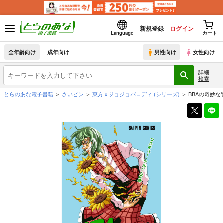
新規登録
ログイン
Language
カート
全年齢向け
成年向け
男性向け
女性向け
詳細
検索
とらのあな電子書籍
さいピン
東方ｘジョジョパロディ
(シリーズ)
BBAの奇妙な