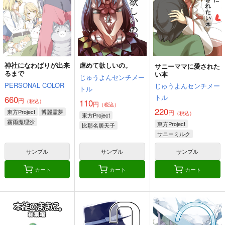
神社になわばりが出来
虐めて欲しいの。
サニーママに愛された
るまで
い本
じゅうよんセンチメー
PERSONAL COLOR
じゅうよんセンチメー
トル
トル
660
円
110
（税込）
円
（税込）
220
東方Project
博麗霊夢
円
（税込）
東方Project
霧雨魔理沙
東方Project
比那名居天子
アリス・マーガトロイド
サニーミルク
サンプル
サンプル
サンプル
カート
カート
カート