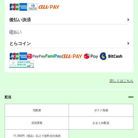
よろず
サイタマ
カート
カート
カート
よろず
孫悟空
モリヤの奇妙な冒
進撃の貧乳
八雲紫
西行寺幽々子
ジャ〇プ オールスタ
険 総集編 中巻
ヤムチャ
孫悟空
ーズバトル！2巻
ヤムチャ
サイタマ
さいピン
さいピン
さいピン
後払い決済
550
サンプル
サンプル
サンプル
円
（税込）
1,210
660
円
円
（税込）
魂魄妖夢
（税込）
カート
カート
カート
東風谷早苗
孫悟空
サンプル
サンプル
サンプル
とらコイン
東方Project非公式
嗣子の渦の目の中で
DataBook2025
前編
作品詳細
作品詳細
作品詳細
胡玉書厨
PERSONAL COLOR
3,300
880
円
円
（税込）
（税込）
古明地姉妹
東方Project
聖白蓮
東方Project
詳しくはこちら
雲居一輪
BBAの奇妙な冒険２
BBAの奇妙な冒険１
東方UNITED
サンプル
サンプル
さいピン
さいピン
ぱいそんきっど
配送
660
660
550
円
円
円
カート
カート
（税込）
（税込）
（税込）
東方Project
八意永琳
東方Project
風見幽香
東方Project
宅配便
ポスト投函
ジャ〇プ オールスタ
ジャ〇プ オールスタ
ジャ〇プ オールスタ
風見幽香
八雲紫
西行寺幽々子
フランドール・スカーレット
ーズバトル！5巻
ーズバトル！4巻
ーズバトル！3巻
東方星蓮船オールキャラ
博麗霊夢
チルノ
店頭受取
おまとめ配送
さいピン
さいピン
さいピン
サンプル
サンプル
サンプル
660
660
660
ジャ〇プ オールスタ
進撃の貧乳３
円
円
東方緩形獣
円
（税込）
（税込）
11,000円（税込）以上で送料当社負担
（税込）
カート
カート
カート