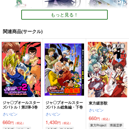
もっと見る！
関連商品(サークル)
本能のままに。総集編
３の色
２の色
自称清純派
PERSONAL COLOR
PERSONAL COLOR
770
1,100
1,100
円
円
円
（税込）
（税込）
（税込）
東方Project
博麗霊夢
東方Project
東方Project
フランドール＝スカーレット
霧雨魔理沙×アリス
レミリア×十六夜咲夜
レミリア＝スカーレット
サンプル
サンプル
サンプル
カート
カート
カート
ジャ〇プオールスター
ジャ〇プオールスター
東方緩形獣
ズバトル！第2弾-3巻
ズバトル総集編・下巻
さいピン
さいピン
さいピン
660
円
（税込）
660
1,430
円
円
（税込）
（税込）
東方Project
博麗霊夢
よろず
ベジータ
よろず
サイタマ