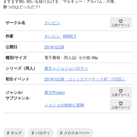
ますます熱い戦いを繰り広げる「マルキュー・アルバム」の巻、
勝つのはどっちだ？!
サークル名
さいピン
入荷アラート
作家
さいピン
ABBEY
公開日
2019/12/28
種別/サイズ
電子書籍 - 同人誌/ その他 36p
シリーズ（同人）
東方ｘジョジョパロディ
初出イベント
2019/12/28 コミックマーケット97（1日目）
ジャンル/
東方Project
入荷アラート
サブジャンル
ジョジョの奇妙な冒険
入荷アラート
#
#
#
ギャグ
パロディ
クロスオーバー