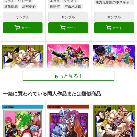
東方鬼形獣のボスキャラ全員
浦飯幽助
緋村剣心
孫悟空
空条承太郎
サンプル
サンプル
サンプル
カート
カート
カート
１の色
ニートの奇妙な冒険・
乙女ジャンキー 再録
完全版
集6
PERSONAL COLOR
さいピン
ギロチン銀座
1,100
円
（税込）
2,420
1,352
円
円
（税込）
（税込）
東方Project
東方Project
東方Project
霧雨魔理沙×アリス
もっと見る！
蓬莱山輝夜
古明地こいし
十六夜咲夜
青蛾娘々
宇佐見蓮子
サンプル
サンプル
サンプル
一緒に買われている同人作品または類似商品
カート
カート
カート
BBAの奇妙な冒険４
ジャ〇プオールスター
ジャ〇プオールスター
ズバトル総集編・上巻
ズバトル！第2弾-2巻
さいピン
さいピン
さいピン
748
円
（税込）
1,320
715
円
円
（税込）
（税込）
東方Project