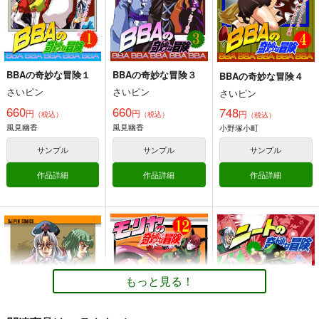
よろず
孫悟空
キン肉マン
ボーボボ
小野塚小町
四季映姫
サイタマ
空条承太郎
ナルト
八雲紫
サンプル
サンプル
サンプル
カート
カート
カート
BBAの奇妙な冒険１
BBAの奇妙な冒険３
BBAの奇妙な冒険４
さいピン
さいピン
さいピン
はじめてのおしおき！
東方オールナイト
夜行百鬼祭
660
660
748
円
円
円
Best!！
（税込）
（税込）
（税込）
shimeji777
うわのそら舎
風見幽香
風見幽香
小野塚小町
アトモスフィア
330
1,210
円
専売
円
専売
（税込）
（税込）
1,320
サンプル
サンプル
サンプル
円
専売
（税込）
東方Project
魂魄妖夢
東方Project
封獣ぬえ
東方Project
西行寺幽々子
二ッ岩マミゾウ
作品詳細
作品詳細
作品詳細
博麗霊夢×射命丸文
サンプル
サンプル
サンプル
カート
カート
カート
BBAの奇妙な冒険３
モリヤの奇妙な冒
ジャ〇プオールスター
険 総集編 下巻
ズバトル！第2弾-1巻
さいピン
もっと見る！
さいピン
さいピン
660
円
（税込）
1,210
660
円
円
（税込）
（税込）
東方Project
風見幽香