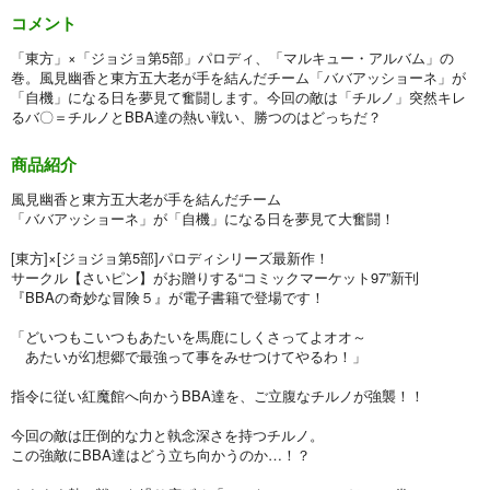
コメント
「東方」×「ジョジョ第5部」パロディ、「マルキュー・アルバム」の
巻。風見幽香と東方五大老が手を結んだチーム「ババアッショーネ」が
「自機」になる日を夢見て奮闘します。今回の敵は「チルノ」突然キレ
るバ〇＝チルノとBBA達の熱い戦い、勝つのはどっちだ？
商品紹介
風見幽香と東方五大老が手を結んだチーム
「ババアッショーネ」が「自機」になる日を夢見て大奮闘！
[東方]×[ジョジョ第5部]パロディシリーズ最新作！
サークル【さいピン】がお贈りする“コミックマーケット97”新刊
『BBAの奇妙な冒険５』が電子書籍で登場です！
「どいつもこいつもあたいを馬鹿にしくさってよオオ～
あたいが幻想郷で最強って事をみせつけてやるわ！」
指令に従い紅魔館へ向かうBBA達を、ご立腹なチルノが強襲！！
今回の敵は圧倒的な力と執念深さを持つチルノ。
この強敵にBBA達はどう立ち向かうのか…！？