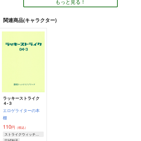
もっと見る！
関連商品(キャラクター)
Gyutto！
ダメだよ、ペリーヌさ
女神達の休日
ん！
『耳式』
苺の塊
『耳式』
880
791
円
円
（税込）
（税込）
440
円
（税込）
フランチェスカ・ルッキ
ーニ
ペリーヌ・クロステルマ
ン
サンプル
サンプル
サンプル
作品詳細
作品詳細
作品詳細
ラッキーストライク
４-３
エロゲライターの本
棚
110
円
（税込）
ストライクウィッチーズ
穴拭智子