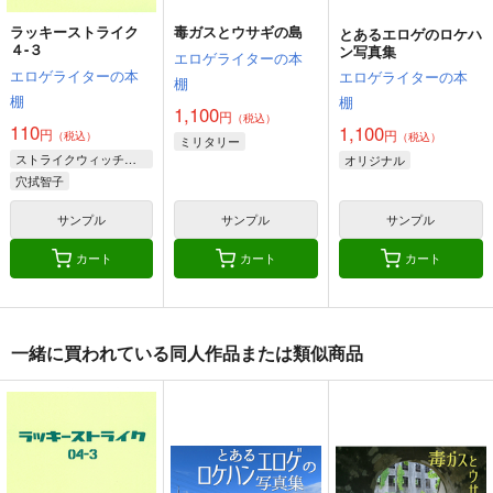
カート
カート
カート
ラッキーストライク
毒ガスとウサギの島
とあるエロゲのロケハ
４-３
ン写真集
エロゲライターの本
エロゲライターの本
エロゲライターの本
棚
棚
棚
1,100
円
（税込）
110
1,100
円
円
（税込）
（税込）
ミリタリー
ストライクウィッチーズ
オリジナル
穴拭智子
エリザベス・F・ビューリング
サンプル
サンプル
サンプル
ウルスラ・ハルトマン
カート
カート
カート
U-NYAH-NYAH
Chu Chu Lips
RAKUGAKICYOU-6
『耳式』
『耳式』
星屑屋
一緒に買われている同人作品または類似商品
660
712
387
円
円
円
専売
（税込）
（税込）
（税込）
ストライクウィッチーズ
ストライクウィッチーズ
オリジナル
エイラ
ルッキーニ
エイラ
サーニャ
サーニャ
サンプル
サンプル
サンプル
カート
カート
カート