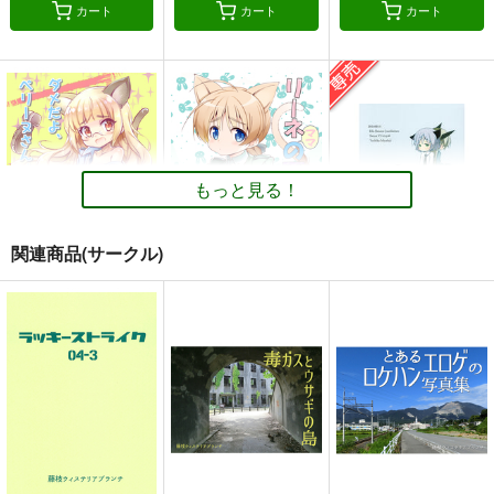
カート
カート
カート
もっと見る！
関連商品(サークル)
ダメだよ、ペリーヌさ
リーネママの憂鬱
ＡｆｔｅｒＷａｒｄ
ん！
『耳式』
ＲＰＯＰ
『耳式』
440
703
円
円
専売
（税込）
（税込）
440
円
（税込）
ストライクウィッチーズ
ストライクウィッチーズ
ストライクウィッチーズ
リネット・ビショップ
サーニャ・V・リトヴャク
ペリーヌ・クロステルマン
宮藤芳佳
エイラ・イルマタル・ユーティライネン
坂本美緒
サンプル
サンプル
サンプル