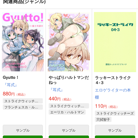
関連商品(ジャンル)
Gyutto！
やっぱりハルトマンだ
ラッキーストライク
ねっ
４-３
『耳式』
『耳式』
エロゲライターの本
880
円
（税込）
棚
440
円
（税込）
ストライクウィッチーズ
110
ストライクウィッチーズ
円
フランチェスカ・ルッキーニ
（税込）
エーリカ・ハルトマン
ストライクウィッチーズ
エイラ・イルマタル・ユーティライネン
ゲルトルート・バルクホルン
穴拭智子
エリザベス・F・ビューリング
サーニャ・V・リトヴャク
サンプル
サンプル
サンプル
ウルスラ・ハルトマン