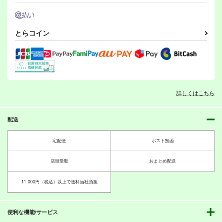
やっぱりハルトマンだ
リーネママの憂鬱
マルとも+++
とらコイン
ねっ
『耳式』
OMI
『耳式』
440
440
円
円
（税込）
（税込）
440
円
（税込）
リネット・ビショップ
保科智子
エーリカ・ハルトマン
サンプル
サンプル
サンプル
詳しくはこちら
作品詳細
作品詳細
作品詳細
配送
宅配便
ポスト投函
店頭受取
おまとめ配送
11,000円（税込）以上で送料当社負担
便利な機能/サービス