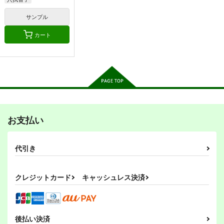
エリザベス・F・ビューリング
サンプル
ウルスラ・ハルトマン
カート
ＡｆｔｅｒＷａｒｄ
U-NYAH-NYAH
Chu Chu Lips
ＲＰＯＰ
『耳式』
『耳式』
703
660
712
円
円
円
（税込）
（税込）
（税込）
サーニャ・V・リトヴャク
ルッキーニ
エイラ
サンプル
サンプル
サンプル
お支払い
作品詳細
作品詳細
作品詳細
代引き
クレジットカード
キャッシュレス決済
後払い決済