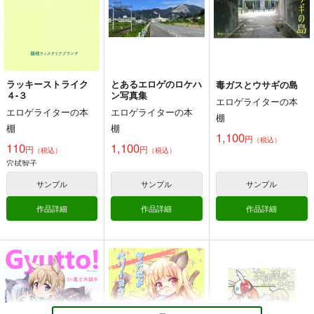
ラッキーストライク
とあるエロゲのロケハ
毒ガスとウサギの島
４-３
ン写真集
エロゲライターの本
エロゲライターの本
エロゲライターの本
棚
棚
棚
1,100
円
（税込）
110
1,100
円
円
（税込）
（税込）
穴拭智子
サンプル
サンプル
サンプル
女神達の休日
苺の塊
作品詳細
作品詳細
作品詳細
791
円
（税込）
ストライクウィッチーズ
サンプル
カート