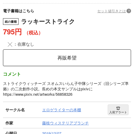
電子書籍はこちら
セット値引きとは
?
ラッキーストライク
紙の書籍
795円
（税込）
╳
：在庫なし
再販希望
コメント
ストライクウィッチーズ スオムスいらん子中隊シリーズ（旧シリーズ準
拠）の二次創作小説。長めの本文サンプルはpixivに
https://www.pixiv.net/artworks/56858326
サークル名
エロゲライターの本棚
入荷アラート
作家
藤枝ウィステリアブランチ
公開日
2019/12/07