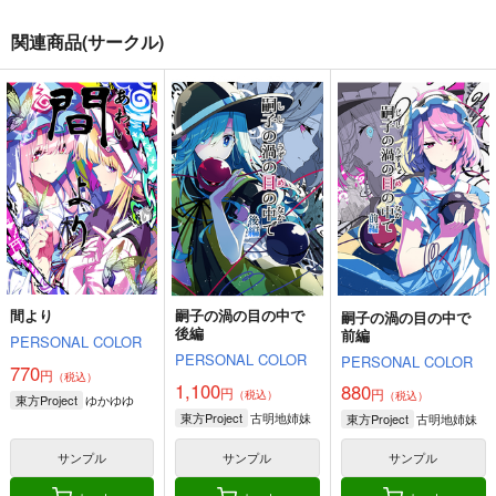
関連商品(サークル)
本能のままに。総集編
３の色
２の色
自称清純派
PERSONAL COLOR
PERSONAL COLOR
770
1,100
1,100
円
円
円
（税込）
（税込）
（税込）
東方Project
博麗霊夢
東方Project
東方Project
フランドール＝スカーレット
霧雨魔理沙×アリス
レミリア×十六夜咲夜
レミリア＝スカーレット
サンプル
サンプル
サンプル
カート
カート
カート
間より
嗣子の渦の目の中で
嗣子の渦の目の中で
後編
前編
PERSONAL COLOR
PERSONAL COLOR
PERSONAL COLOR
770
円
（税込）
1,100
880
円
円
（税込）
（税込）
ゆかゆゆ
東方Project
古明地姉妹
東方Project
古明地姉妹
東方Project
サンプル
サンプル
サンプル