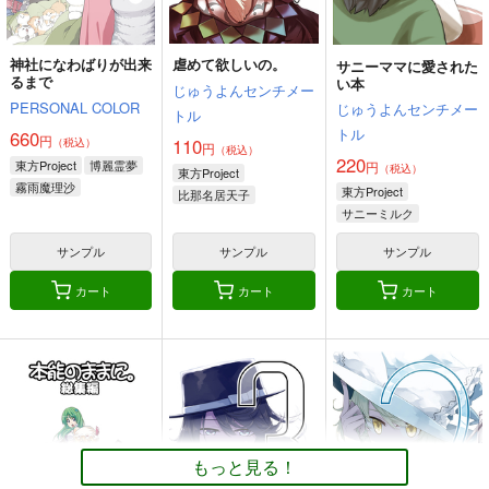
神社になわばりが出来
虐めて欲しいの。
サニーママに愛された
るまで
い本
じゅうよんセンチメー
PERSONAL COLOR
じゅうよんセンチメー
トル
トル
660
円
110
（税込）
円
（税込）
220
東方Project
博麗霊夢
円
（税込）
東方Project
霧雨魔理沙
東方Project
比那名居天子
アリス・マーガトロイド
サニーミルク
サンプル
サンプル
サンプル
カート
カート
カート
もっと見る！