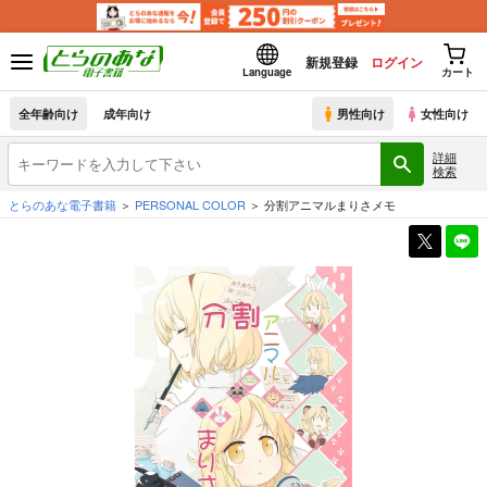
新規登録
ログイン
Language
カート
全年齢向け
成年向け
男性向け
女性向け
詳細
検索
とらのあな電子書籍
PERSONAL COLOR
分割アニマルまりさメモ