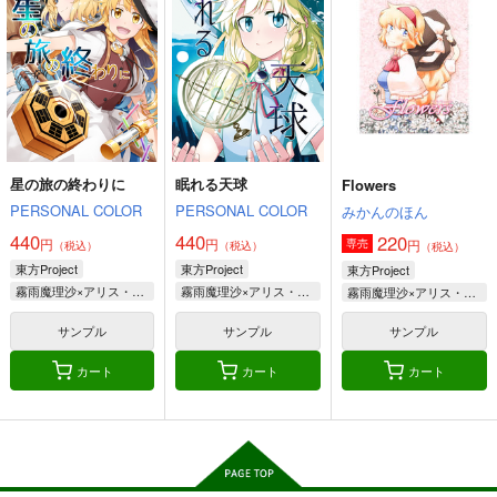
PERSONAL COLOR
PERSONAL COLOR
PERSONAL COLOR
1,100
1,100
550
円
円
円
（税込）
（税込）
（税込）
霧雨魔理沙×アリス
霧雨魔理沙×アリス
霧雨魔理沙×アリス
そんなこんなで、
ファンタズマゴリア飯
ファンタズマゴリア飯
サンプル
サンプル
サンプル
～縁つづき～
ジギザギ
ジギザギ
ジギザギ
330
作品詳細
作品詳細
作品詳細
330
円
専売
円
専売
（税込）
（税込）
440
円
専売
（税込）
東方Project
因幡てゐ
東方Project
星の旅の終わりに
眠れる天球
Flowers
東方Project
稗田阿求
霧雨魔理沙
宇佐見蓮子
稗田阿求
PERSONAL COLOR
PERSONAL COLOR
本居小鈴
ルーミア
みかんのほん
豊聡耳神子
犬走椛
440
440
220
円
円
円
専売
（税込）
（税込）
（税込）
サンプル
サンプル
サンプル
東方Project
東方Project
東方Project
そして秘封になった後
深淵に落つ
書に殉ず
カート
カート
カート
霧雨魔理沙×アリス・マーガトロイド
霧雨魔理沙×アリス・マーガトロイド
霧雨魔理沙×アリス・マーガトロイド
PERSONAL COLOR
PERSONAL COLOR
PERSONAL COLOR
サンプル
サンプル
サンプル
550
550
550
円
円
円
（税込）
（税込）
（税込）
秘封倶楽部
東方Project
東方Project
東方Project
カート
カート
カート
霧雨魔理沙×アリス
レミリア×パチュリー
サンプル
サンプル
サンプル
暁美さん家のキトンズ
ひそやかな砂のなかで
書に殉ず
PERSONAL COLOR
PERSONAL COLOR
PERSONAL COLOR
カート
カート
カート
440
440
550
円
円
円
（税込）
（税込）