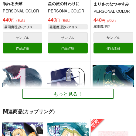
眠れる天球
星の旅の終わりに
まりさのなつやすみ
PERSONAL COLOR
PERSONAL COLOR
PERSONAL COLOR
440
440
440
円
円
円
（税込）
（税込）
（税込）
はじめてのおしおき！
東方オールナイト
夜行百鬼祭
霧雨魔理沙
霧雨魔理沙×アリス・マーガトロイド
霧雨魔理沙×アリス・マーガトロイド
Best!！
shimeji777
うわのそら舎
アトモスフィア
サンプル
サンプル
サンプル
330
1,210
円
専売
円
専売
（税込）
（税込）
1,320
円
専売
（税込）
東方Project
魂魄妖夢
東方Project
封獣ぬえ
作品詳細
作品詳細
作品詳細
東方Project
西行寺幽々子
二ッ岩マミゾウ
博麗霊夢×射命丸文
サンプル
サンプル
サンプル
シャーレのねこ先生
廻国の海
神社になわばりが出来
カート
カート
カート
るまで
PERSONAL COLOR
PERSONAL COLOR
PERSONAL COLOR
660
770
円
円
もっと見る！
（税込）
（税込）
660
円
（税込）
秘封倶楽部
ブルーアーカイブ -Blue Archive-
東方Project
東方Project
博麗霊夢
早瀬ユウカ
先生
関連商品(カップリング)
霧雨魔理沙
アリス・マーガトロイド
サンプル
サンプル
サンプル
１の色
３の色
深淵に落つ
カート
カート
カート