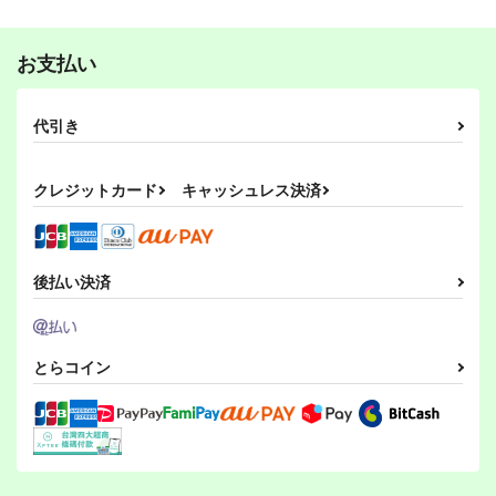
（税込）
暁美ほむら
紅美鈴×フランドール
レミリア×パチュリー
お支払い
サンプル
サンプル
サンプル
間より
東方Project風-心非公
嗣子の渦の目の中で
作品詳細
作品詳細
作品詳細
式HandBook
後編
PERSONAL COLOR
代引き
胡玉書厨
PERSONAL COLOR
770
円
（税込）
1,100
1,100
円
円
（税込）
（税込）
ゆかゆゆ
東方Project
クレジットカード
キャッシュレス決済
東方Project
古明地姉妹
東方Project
東風谷早苗
古明地こいし
サンプル
サンプル
サンプル
星の旅の終わりに
ひそやかな砂のなかで
暁美さん家のキトンズ
後払い決済
カート
カート
カート
PERSONAL COLOR
PERSONAL COLOR
PERSONAL COLOR
440
440
440
円
円
円
（税込）
（税込）
（税込）
東方Project
東方Project
魔法少女まどかマギカ
とらコイン
霧雨魔理沙×アリス・マーガトロイド
紅美鈴×フランドール
暁美ほむら
鹿目まどか
エイミー
そして秘封になった後
神社になわばりが出来
廻国の海
サンプル
サンプル
サンプル
るまで
PERSONAL COLOR
PERSONAL COLOR
PERSONAL COLOR
カート
カート
カート
550
770
円
円
（税込）
（税込）
660
円
（税込）
秘封倶楽部
秘封倶楽部