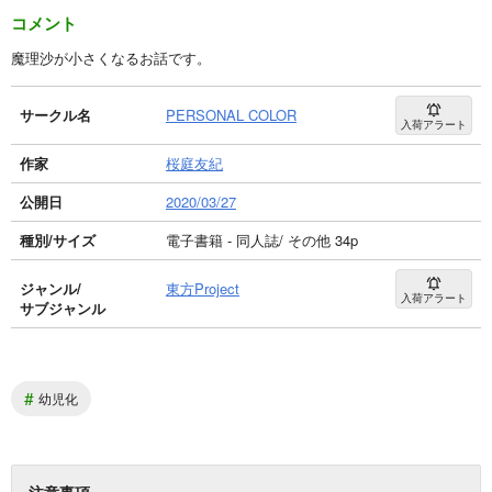
コメント
魔理沙が小さくなるお話です。
サークル名
PERSONAL COLOR
入荷アラート
作家
桜庭友紀
公開日
2020/03/27
種別/サイズ
電子書籍 - 同人誌/ その他 34p
ジャンル/
東方Project
入荷アラート
サブジャンル
#
幼児化
注意事項