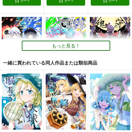
カート
カート
カート
１の色
ニートの奇妙な冒険・
乙女ジャンキー 再録
完全版
集6
PERSONAL COLOR
さいピン
ギロチン銀座
1,100
円
（税込）
2,420
1,352
円
円
（税込）
（税込）
東方Project
もっと見る！
東方Project
東方Project
霧雨魔理沙×アリス
蓬莱山輝夜
古明地こいし
十六夜咲夜
青蛾娘々
宇佐見蓮子
一緒に買われている同人作品または類似商品
サンプル
サンプル
サンプル
カート
カート
カート
茫漠にて霞みゆく
そして彼女は頁をめく
魂の守
る
PERSONAL COLOR
PERSONAL COLOR
PERSONAL COLOR
770
660
円
円
（税込）
（税込）
770
円
（税込）
秘封倶楽部
東方Project
ゆかれいむ
東方Project
レミパチェ
東方Project
サンプル
サンプル
サンプル
カート
カート
カート