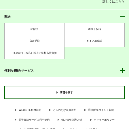
博麗霊夢
詳しくはこちら
サンプル
サンプル
サンプル
配送
作品詳細
作品詳細
作品詳細
東方Project非公式
嗣子の渦の目の中で
DataBook2025
前編
宅配便
ポスト投函
胡玉書厨
PERSONAL COLOR
店頭受取
おまとめ配送
3,300
880
円
円
（税込）
（税込）
古明地姉妹
東方Project
聖白蓮
東方Project
11,000円（税込）以上で送料当社負担
雲居一輪
その頁を越えて
暁美さん家のエイミー
サンプル
サンプル
その旋律を覚えている
便利な機能/サービス
PERSONAL COLOR
PERSONAL COLOR
PERSONAL COLOR
カート
カート
440
440
440
円
円
円
（税込）
（税込）
（税込）
東方Project
魔法少女まどかマギカ
秘封倶楽部
東方Project
店舗を探す
パチュリー・ノーレッジ
暁美ほむら×鹿目まどか
魂の守
そして彼女は頁をめく
シャーレのねこ先生
る
アリス・マーガトロイド
PERSONAL COLOR
PERSONAL COLOR
サンプル
サンプル
サンプル
PERSONAL COLOR
霧雨魔理沙
660
WEBSITE利用規約
とらのあな会員規約
通信販売ポイント規約
660
円
円
（税込）
（税込）
カート
カート
カート
770
円
（税込）
ゆかれいむ
早瀬ユウカ
電子書籍サービス利用規約
個人情報保護方針
クッキーポリシー
レミパチェ